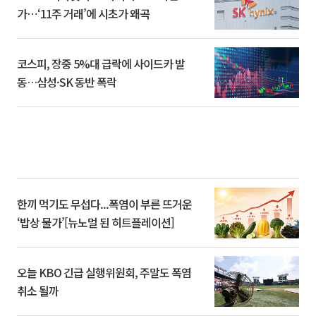
가⋯‘11주 거래’에 시초가 왜곡
코스피, 장중 5%대 급락에 사이드카 발
동…삼성·SK 동반 폭락
한끼 먹기도 무섭다...폭염이 부른 뜨거운
‘밥상 물가’[뉴노멀 된 히트플레이션]
오늘 KBO 긴급 실행위원회, 주말도 폭염
취소 될까