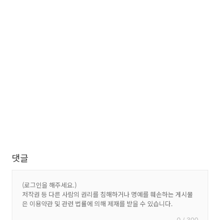
댓글
0 / 300