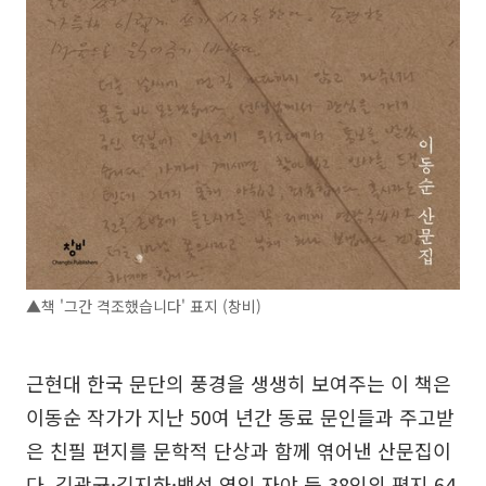
▲책 '그간 격조했습니다' 표지 (창비)
근현대 한국 문단의 풍경을 생생히 보여주는 이 책은
이동순 작가가 지난 50여 년간 동료 문인들과 주고받
은 친필 편지를 문학적 단상과 함께 엮어낸 산문집이
다. 김광균·김지하·백석 연인 자야 등 38인의 편지 64