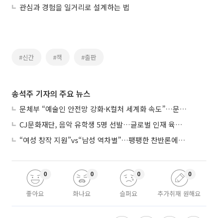
관심과 경험을 일거리로 설계하는 법
#신간
#책
#출판
송석주 기자의 주요 뉴스
문체부 “예술인 안전망 강화·K컬처 세계화 속도”…문화강국 청사진 제시
CJ문화재단, 음악 유학생 5명 선발…글로벌 인재 육성 지원
“여성 창작 지원”vs“남성 역차별”…팽팽한 찬반론에 심사위원도 고심
0
0
0
0
좋아요
화나요
슬퍼요
추가취재 원해요