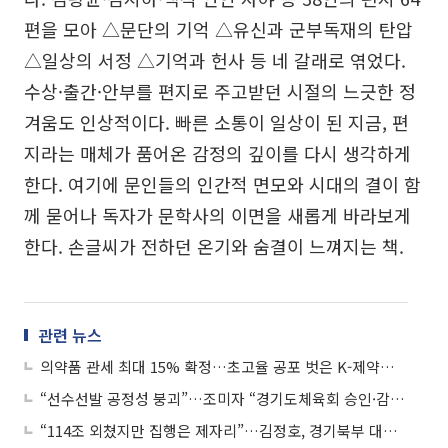
편을 모아 △문단의 기억 △유신과 군부독재의 탄압
△일상의 서정 △기억과 헌사 등 네 갈래로 엮었다.
수상·출간·안부를 편지로 주고받던 시절의 느긋한 정
겨움도 인상적이다. 빠른 소통이 일상이 된 지금, 편
지라는 매체가 품어온 감정의 깊이를 다시 생각하게
한다. 여기에 문인들의 인간적 면모와 시대의 결이 함
께 묻어나 독자가 문학사의 이면을 새롭게 바라보게
한다. 손글씨가 전하던 온기와 숨결이 느껴지는 책.
관련 뉴스
의약품 관세 최대 15% 확정…초고율 공포 벗은 K-제약‧바이오
“선수선발 공정성 붕괴”…조미자 “경기도체육회 승인·감독 책임 방치 수준”
“114조 외쳤지만 집행은 제자리”…김정호, 경기북부 대개조 ‘실행 부재’ 직격