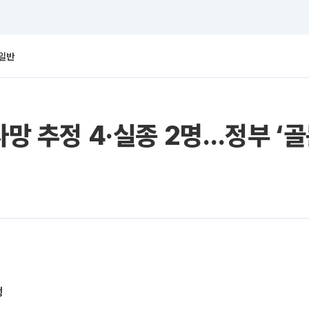
일반
사망 추정 4·실종 2명…정부 ‘
행