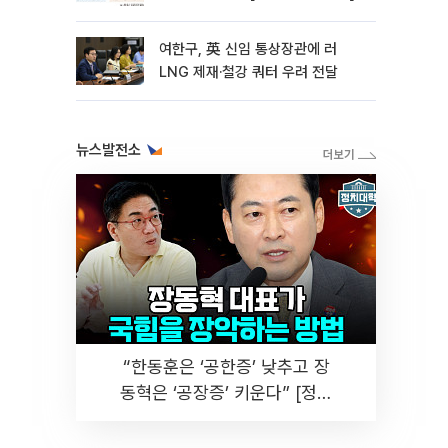
여한구, 英 신임 통상장관에 러
LNG 제재·철강 쿼터 우려 전달
뉴스발전소
“한동훈은 ‘공한증’ 낮추고 장
동혁은 ‘공장증’ 키운다” [정치
대학]