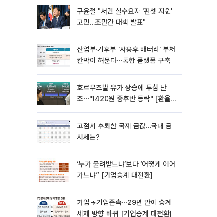
구윤철 "서민 실수요자 '핀셋 지원'
고민…조만간 대책 발표"
산업부·기후부 '사용후 배터리' 부처
칸막이 허문다⋯통합 플랫폼 구축
호르무즈발 유가 상승에 투심 난
조⋯"1420원 중후반 등락" [환율전
망]
고점서 후퇴한 국제 금값…국내 금
시세는?
‘누가 물려받느냐’보다 ‘어떻게 이어
가느냐” [기업승계 대전환]
가업→기업존속⋯29년 만에 승계
세제 방향 바꿔 [기업승계 대전환]