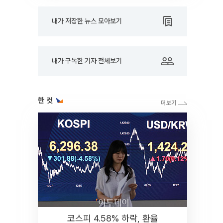
내가 저장한 뉴스 모아보기
내가 구독한 기자 전체보기
한 컷
코스피 4.58% 하락, 환율