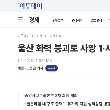
경제
경제정책
경제지표
생활경제
이투데이
경제
경제정책
울산 화력 붕괴로 사망 1·
입력 2025-11-07 11:15
세종=노승길 기자
구독
중앙사고수습본부 2차 회의 개최
“골든타임 내 구조 총력”…유가족 지원·심리상담 병