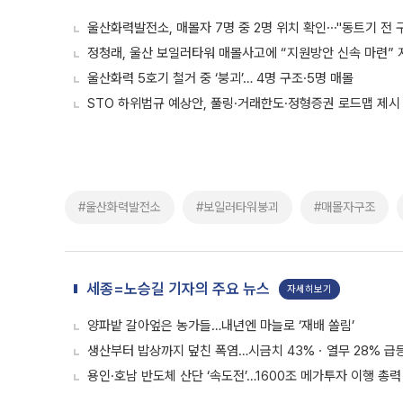
울산화력발전소, 매몰자 7명 중 2명 위치 확인⋯"동트기 전 구
정청래, 울산 보일러타워 매몰사고에 “지원방안 신속 마련” 
울산화력 5호기 철거 중 ‘붕괴’… 4명 구조·5명 매몰
STO 하위법규 예상안, 풀링·거래한도·정형증권 로드맵 제시
#울산화력발전소
#보일러타워붕괴
#매몰자구조
세종=노승길 기자의 주요 뉴스
자세히보기
양파밭 갈아엎은 농가들…내년엔 마늘로 ‘재배 쏠림’
생산부터 밥상까지 덮친 폭염…시금치 43%ㆍ열무 28% 급등
용인·호남 반도체 산단 ‘속도전’…1600조 메가투자 이행 총력