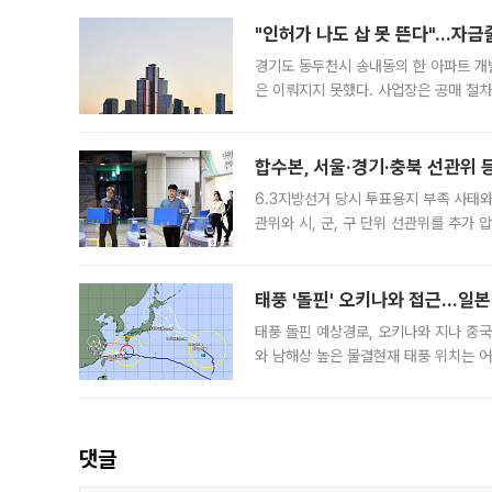
"인허가 나도 삽 못 뜬다"…자금
경기도 동두천시 송내동의 한 아파트 개
은 이뤄지지 못했다. 사업장은 공매 절차
3차 공매까지 진행됐으나 모두 유찰됐다.
후
합수본, 서울·경기·충북 선관위 등
6.3지방선거 당시 투표용지 부족 사태
관위와 시, 군, 구 단위 선관위를 추가
부(김태훈 서울중앙지검 3차장검사)는 
태풍 '돌핀' 오키나와 접근…일
태풍 돌핀 예상경로, 오키나와 지나 중
와 남해상 높은 물결현재 태풍 위치는 어
강한 세력을 유지한 채 일본 오키나와와
댓글