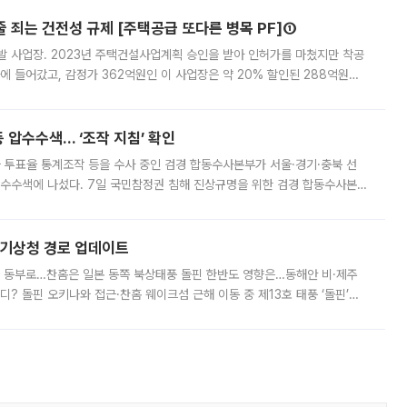
줄 죄는 건전성 규제 [주택공급 또다른 병목 PF]①
발 사업장. 2023년 주택건설사업계획 승인을 받아 인허가를 마쳤지만 착공
에 들어갔고, 감정가 362억원인 이 사업장은 약 20% 할인된 288억원에
 현재는 4차 공매를 위한 조건 협의가 진행 중이다. 수도권의 주요 주거 배
 압수수색… ‘조작 지침’ 확인
와 투표율 통계조작 등을 수사 중인 검경 합동수사본부가 서울·경기·충북 선
 압수수색에 나섰다. 7일 국민참정권 침해 진상규명을 위한 검경 합동수사본
추가 증거 확보를 위해 중앙선관위, 서울시·경기도·충청북도 선관위, 김포시
본기상청 경로 업데이트
국 동부로…찬홈은 일본 동쪽 북상태풍 돌핀 한반도 영향은…동해안 비·제주
디? 돌핀 오키나와 접근·찬홈 웨이크섬 근해 이동 중 제13호 태풍 ‘돌핀’이
 아마미 지방에 접근하고 있다. 돌핀은 오키나와 부근을 지난 뒤 동중국해