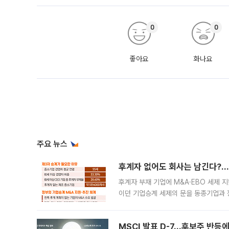
0
0
좋아요
화나요
주요 뉴스
후계자 없어도 회사는 남긴다?…‘
후계자 부재 기업에 M&A·EBO 세제 
이던 기업승계 세제의 문을 동종기업과 
대신 M&A나 임직원 인수(EBO)를 통
늘
MSCI 발표 D-7…후보주 반등