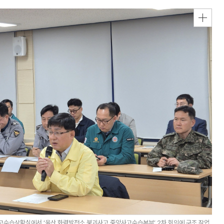
수습상황실에서 ‘울산 화력발전소 붕괴사고 중앙사고수습본부’ 2차 회의에 구조 작업