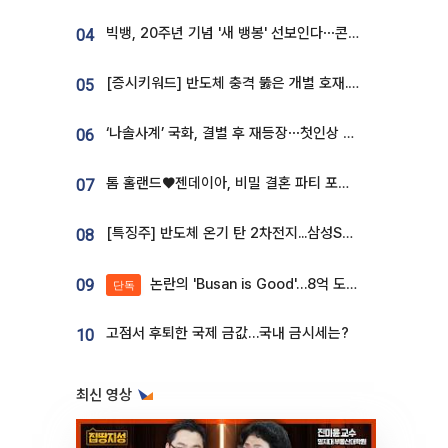
빅뱅, 20주년 기념 '새 뱅봉' 선보인다⋯콘서트 앞두고 팝업 개최
04
[증시키워드] 반도체 충격 뚫은 개별 호재...포스코퓨처엠·에코프로·한화솔루션 '눈길'
05
‘나솔사계’ 국화, 결별 후 재등장⋯첫인상 투표 휩쓸고 ‘인기녀’ 등극
06
톰 홀랜드♥젠데이아, 비밀 결혼 파티 포착⋯호텔 대관비만 9억
07
[특징주] 반도체 온기 탄 2차전지...삼성SDI, 장 초반 7% 넘게 껑충
08
논란의 'Busan is Good'…8억 도시브랜드, 용산 대통령실 CI 업체가 수행
09
단독
고점서 후퇴한 국제 금값…국내 금시세는?
10
최신 영상