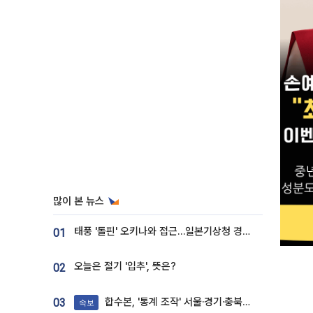
많이 본 뉴스
태풍 '돌핀' 오키나와 접근…일본기상청 경로 업데이트
01
오늘은 절기 '입추', 뜻은?
02
합수본, '통계 조작' 서울·경기·충북 선관위 등 추가 압수수색
03
속보