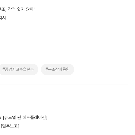
조, 작업 쉽지 않아"
지시
#중앙사고수습본부
#구조장비동원
 [뉴노멀 된 히트플레이션]
 [업무보고]