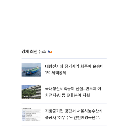
경제 최신 뉴스
내항선사와 장기계약 화주에 운송비
1% 세액공제
국내생산세액공제 신설...반도체·이
차전지·AI 등 6대 분야 지원
지방공기업 경평서 서울시농수산식
품공사 '취우수'⋯인천환경공단은
'낙제점'