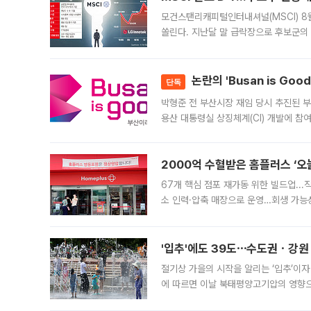
모건스탠리캐피털인터내셔널(MSCI) 8
쏠린다. 지난달 말 급락장으로 후보군의
가능성과 지수 추종 자금 유입 기대가 
논란의 'Busan is Go
단독
박형준 전 부산시장 재임 당시 추진된 부산
용산 대통령실 상징체계(CI) 개발에 참
도시브랜드 사업이 공개 이후 시민 공감
2000억 수혈받은 홈플러스 ‘오늘
67개 핵심 점포 재가동 위한 빌드업..
소 인력·압축 매장으로 운영…회생 가능성
영업을 시작한다. 핵심 점포 67개에는 
'입추'에도 39도⋯수도권ㆍ강원
절기상 가을의 시작을 알리는 ‘입추’이자
에 따르면 이날 북태평양고기압의 영향으
도, 낮 최고기온은 31~39도로, 전국