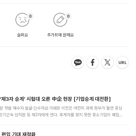
0
0
슬퍼요
추가취재 원해요
제3자 승계’ 시험대 오른 中企 현장 [기업승계 대전환]
지원 첫발 매수자 발굴·인수자금·거래망 이전은 여전히 과제 정부가 혈연 중심
장기근속 임직원 등 제3자에게 연다. 후계자를 찾지 못한 중소기업이 폐업
해 기술과 일자리를 남기도록 하겠다는 취지다. 다만 세금 감면만으로 거래를
에 편입 기대 재점화