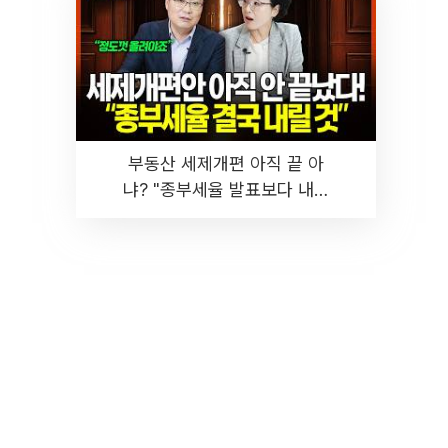
부동산 세제개편 아직 끝 아
냐? "종부세율 발표보다 내릴
것" 장기거주·양도세 전망 I 집
땅지성 I 김인만, 진미윤