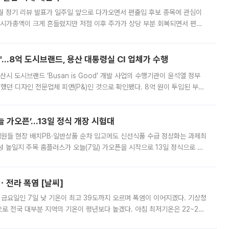
월 정기 리뷰 발표가 일주일 앞으로 다가오면서 편출입 후보 종목에 관심이
 시가총액이 크게 흔들렸지만 저점 이후 주가가 상당 부분 회복되면서 편입
다시 부각되고 있다. 7일 금융투자업계에 따르면 MSCI는 한국시간으로 오는
od'…8억 도시브랜드, 용산 대통령실 CI 업체가 수행
시 도시브랜드 ‘Busan is Good’ 개발 사업의 수행기관이 윤석열 정부
여했던 디자인 전문업체 피앤(P&)인 것으로 확인됐다. 8억 원이 투입된 부산
 부족과 디자인 정체성 논란에 휩싸였던 만큼, 사업 선정 과정과 결과물에
 가오픈’...13일 정식 개장 시험대
.직원들 현장 배치PB·일반상품 순차 입고에도 신선식품 수급 정상화는 과제최
 높일지 주목 홈플러스가 오늘(7일) 가오픈을 시작으로 13일 정식으로 재
직원들이 현장 배치되고, PB 상품과 함께 일반 상품 납품도 순차적으로 진행
ㆍ전라 폭염 [날씨]
 금요일인 7일 낮 기온이 최고 39도까지 오르며 폭염이 이어지겠다. 기상청
로 전국 대부분 지역의 기온이 평년보다 높겠다. 아침 최저기온은 22~27
 대부분 지역에 폭염특보가 발효된 가운데 최고체감온도는 35도 안팎까지 올라