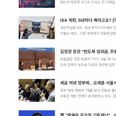
래소에 따르면 코스피 지수는 전 거래일 대
1.81% 내린 6478.75에 출발한 코
다. 이날 오전
ISA 계좌, 5년마다 깨라고요? 
생산적금융 ISA, 국내 투자 이자·배당
이월도 폐지…기존 계좌까지 적용청년형 
는 5년마다 계좌를 해지하라는 건가요?”
편을
김정관 장관 “반도체 성과급, 
관훈클럽 초청 토론회 “이익 나눌 때 아
도체 업계의 성과급 지급과 관련해 일정
최근 상법·자본시장법 개정으로 기업 지
세금 꺼낸 정부에…오세훈 서울시장
정부 세제 개편에 “매물 잠김·전월세 불
부동산 해법 전쟁이 본격화하고 있다. 
드를 꺼내자 서울시는 전·월세 부담만 
李 "폭염은 국가적 기후재난"…냉