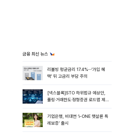
금융 최신 뉴스
리볼빙 평균금리 17.4%⋯‘가입 혜
택’ 뒤 고금리 부담 주의
[넥스블록]STO 하위법규 예상안,
풀링·거래한도·정형증권 로드맵 제
시
기업은행, 비대면 ‘i-ONE 햇살론 특
례보증’ 출시