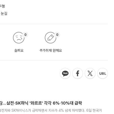
주행
 눈길
0
0
슬퍼요
추가취재 원해요
감…삼전·SK하닉 '와르르' 각각 6%·10%대 급락
삼성전자와 SK하이닉스가 급락하면서 지수가 4% 넘게 하락했다. 6일 한국거