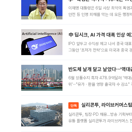
이재명 대통령은 6일 사상 최악의 폭염
안전 등 인명 피해를 막는 데 모든 행
인프라 확충 계획을 내년도 예산안에 반
中 딥시크, AI 가격 대폭 인상 
IPO 앞두고 수익성 제고 나서 중국 대표
그동안 ‘초저가 전략’으로 미국과 중국
가된다. 블룸버그통신에 따르면 딥시크는
반도체 날개 달고 날았다⋯'역대급
6월 상품수지 흑자 478.9억달러 '역대
위'⋯"유가ㆍ환율 영향 출국자 수 감소" 
급 수출 호조가 매달 이어지면서 6월 
대 기
실리콘투, 라이브커머스팀 
단독
실리콘투, 팀장·PD 채용…방송 기획부
유통 플랫폼 실리콘투가 라이브커머스 전
나섰다. 국내 화장품을 해외 유통망에 공