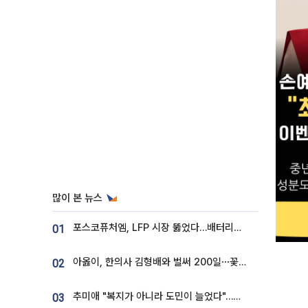
많이 본 뉴스
포스코퓨처엠, LFP 시장 뚫었다…배터리사와 대규모 장기 공급 합의
01
아옳이, 한의사 김형배와 벌써 200일⋯꽃다발 들고 "프러포즈 아냐"
02
추미애 "복지가 아니라 도민이 늘었다"…재정난 책임론 정면돌파
03