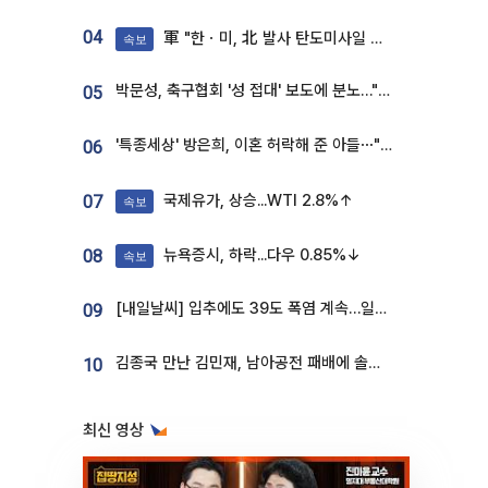
04
軍 "한ㆍ미, 北 발사 탄도미사일 제원 정밀분석 중"
속보
박문성, 축구협회 '성 접대' 보도에 분노…"다 말아먹으려고 작정했나"
05
'특종세상' 방은희, 이혼 허락해 준 아들⋯"너무 잘 커줬다" 오열
06
국제유가, 상승...WTI 2.8%↑
07
속보
뉴욕증시, 하락...다우 0.85%↓
08
속보
[내일날씨] 입추에도 39도 폭염 계속…일부 지역 소나기
09
김종국 만난 김민재, 남아공전 패배에 솔직한 속내⋯"선수들도 못하긴 했다"
10
최신 영상