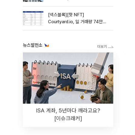
사 전환 첫발
[넥스블록][핫 NFT]
Courtyard.io, 일 거래량 74만
5040달러… 바닥가 5달러
뉴스발전소
ISA 계좌, 5년마다 깨라고요?
[이슈크래커]