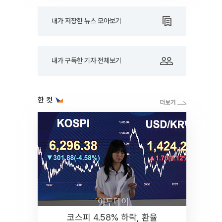
내가 저장한 뉴스 모아보기
내가 구독한 기자 전체보기
한 컷
코스피 4.58% 하락, 환율