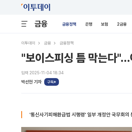
금융
금융정책
은행
보험
2금융
이투데이
금융
금융정책
"보이스피싱 틈 막는다"
입력 2025-11-04 18:34
박선현 기자
구독
'통신사기피해환급법 시행령' 일부 개정안 국무회의