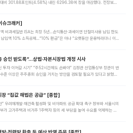
비 301.88포인트(4.58%) 내린 6296.38에 장을 마감했다. 전장보다
스피는 장중 한때 6550.94까지 오르기도 했으나 6238.32까지 밀리기도 했
[이슈크래커]
 전액 비과세일반 ISA는 최장 5년…손익통산·과세이연 단절미사용 납입 한도
납입액 10% 소득공제…“10% 환급”은 아냐 “오랫동안 운용하라더니 이제
 ‘만능 절세 통장’으로 불리는 개인종합자산관리계좌(ISA)가 두 갈래로 개
주총 승인 받도록”…상법·자본시장법 개정 시사
닌 투자 이어갈 시기” “주52시간제도 손봐야” 김정관 산업통상부 장관이 반
 수준 이상은 주주총회 승인을 거치는 방안을 검토할 필요가 있다고 밝혔다.
배구조와 주주권 강화 논의가 이어지는 가운데, 핵심 연구인력에 대한
 “집값 해법은 공급” [종합]
안” 우려재개발·재건축 활성화 및 비아파트 공급 확대 촉구 정부와 서울시의
정부가 고가주택과 비거주 1주택자 등의 세 부담을 높여 수요를 억제하는 카
키울 것이라며 세금이 아닌 공급이 근본적인 처방이라고 전면 반박했다.
방·전력망 확충 등 예산 반영 주문 [종합]