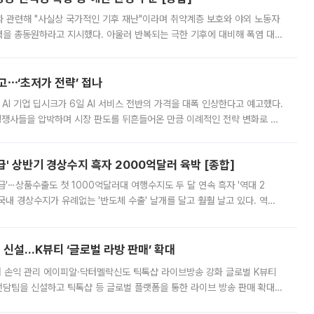
과 관련해 "사실상 국가적인 기후 재난"이라며 취약계층 보호와 야외 노동자
정력을 총동원하라고 지시했다. 아울러 반복되는 극한 기후에 대비해 폭염 대응
영하는 방안도 검토하라고 주문했다. 이 대통령은 이날 폭염·가뭄 대
예고⋯‘초저가 전략’ 접나
 AI 기업 딥시크가 6일 AI 서비스 전반의 가격을 대폭 인상한다고 예고했다.
 경쟁사들을 압박하며 시장 판도를 뒤흔들어온 만큼 이례적인 전략 변화로 평
 이날 공지를 통해 구체적인 인상 폭은 공개하지 않았지만 상당한 수
' 상반기 경상수지 흑자 2000억달러 육박 [종합]
급'⋯상품수출도 첫 1000억달러대 여행수지도 두 달 연속 흑자 '역대 2
국내 경상수지가 유례없는 '반도체 수출' 날개를 달고 훨훨 날고 있다. 역대
경상수지 뿐 아니라 상반기 경상수지 흑자도 2000억달러에 근접하며 사상 최
신설…K뷰티 ‘글로벌 라방 판매’ 확대
터 손익 관리 에이피알·닥터멜락신도 틱톡샵 라이브방송 강화 글로벌 K뷰티
담팀을 신설하고 틱톡샵 등 글로벌 플랫폼을 통한 라이브 방송 판매 확대에
급하는 데서 한발 더 나아가 방송 기획과 상품 구성, 출연자 섭외, 손익