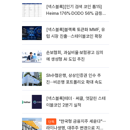
[넥스블록][인기 검색 코인 톱15]
Heima 176%·DODO 56% 급등…
대형주 속 고변동 알트 부각
[넥스블록]블랙록 토큰화 MMF, 유
럽 시장 진출∙∙∙스테이블코인 확장
손보협회, 과실비율·보험광고 심의
에 생성형 AI 도입 추진
Sh수협은행, 상상인증권 인수 추
진⋯비은행 포트폴리오 확대 속도
[넥스블록]테더ㆍ써클, 엇갈린 스테
이블코인 2분기 실적
"한국형 금융지주 세운다"⋯
단독
라이나생명, 대주주 변경으로 지주