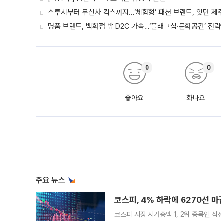
스투시부터 무신사 킥스까지…‘체험형’ 패션 브랜드, 잇단 제
명품 브랜드, 백화점 밖 D2C 가속…‘플래그십·문화공간’ 전략
0
0
좋아요
화나요
주요 뉴스
코스피, 4% 하락에 6270선 마
코스피 시장 시가총액 1, 2위 종목인 