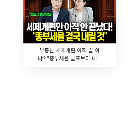
부동산 세제개편 아직 끝 아
냐? "종부세율 발표보다 내릴
것" 장기거주·양도세 전망 I 집
땅지성 I 김인만, 진미윤