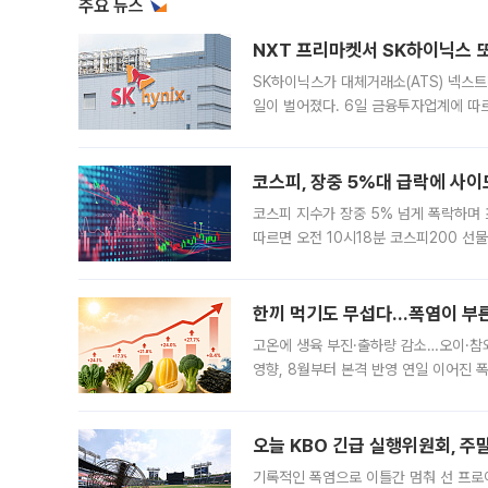
[데스크 시각] 레버리지 사태에 묻힌 ‘AI 청사진’
이 대통령 “아르헨, 최적의 파트너⋯공급망 전반으로 확대”
이 대통령, 아르헨티나 도착…리튬 공급망·메르코수르 협력 
0
0
좋아요
화나요
주요 뉴스
NXT 프리마켓서 SK하이닉스 또