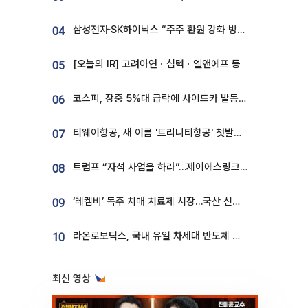
삼성전자·SK하이닉스 “주주 환원 강화 방안 마련”
04
[오늘의 IR] 고려아연ㆍ심텍ㆍ엘앤에프 등
05
코스피, 장중 5%대 급락에 사이드카 발동…삼성·SK 동반 폭락
06
티웨이항공, 새 이름 '트리니티항공' 첫발…SSC 전략 본격화
07
트럼프 “자석 사업을 하라”…제이에스링크, 비중국 영구자석 공급망 구축 속도
08
‘레켐비’ 독주 치매 치료제 시장…국산 신약 등장하나
09
라온로보틱스, 국내 유일 차세대 반도체 공정 로봇 개발 ‘고객사 테스트 진행’
10
최신 영상