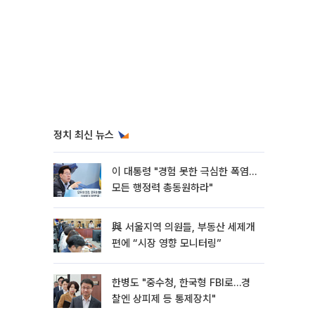
정치 최신 뉴스
이 대통령 "경험 못한 극심한 폭염…
모든 행정력 총동원하라"
與 서울지역 의원들, 부동산 세제개
편에 “시장 영향 모니터링”
한병도 "중수청, 한국형 FBI로…경
찰엔 상피제 등 통제장치"