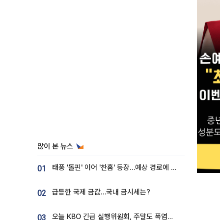
많이 본 뉴스
태풍 '돌핀' 이어 '찬홈' 등장…예상 경로에 한국 '한숨'
01
급등한 국제 금값…국내 금시세는?
02
오늘 KBO 긴급 실행위원회, 주말도 폭염취소 될까
03