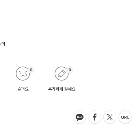
땀과 눈물이 배어 있는 만큼 단 한 푼의 예산도 허투루 쓰지 않기
첫 예산"
]
다”