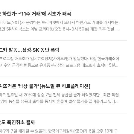
논의
0
0
슬퍼요
추가취재 원해요
 하한가⋯‘11주 거래’에 시초가 왜곡