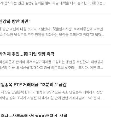
트레이드(NXT)가 운영하는 프리마켓에서 또다시 하한가로 거래를 개시하는
면 SK하이닉스는 이날 프리마켓(오전 8시~8시 50분) 개장 직후 전날 정
000원에 거래됐다. 거래량은 11주에 불과했으나, 최초 가격 결정이 기존 정
드카 발동…삼성·SK 동반 폭락
 프로그램 매도호가 일시효력정지(사이드카)가 발동했다. 6일 한국거래소에
선물지수의 급격한 변동으로 유가증권시장의 프로그램 매도호가 효력이 5분간
물지수는 전 거래일 종가 대비 52.48포인트(5.04%) 내린 987.24를 기
른 뜨거운 ‘밥상 물가’[뉴노멀 된 히트플레이션]
도 일주일 새 20%대 상승 7월 전체 농산물 물가 하락했지만...최근 폭염
폭염이 농산물 생육과 출하를 동시에 흔들며 밥상 물가를 끌어올리고 있다.
 아니라 오이와 참외, 브로콜리 가격까지 일주일 새 두 자릿수로 뛰었다.
말도 폭염취소 될까
구가 7일 재개될 수 있을까. 한국야구위원회(KBO)가 6일 오후 10개 구
 참석하는 긴급 실행위원회를 열어 폭염 대책을 다시 논의한다. KBO는
서 관람객과 선수단의 안전 위험 상황이 발생했다”며 5∼6일 예정됐던