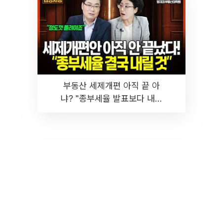
부동산 세제개편 아직 끝 아
냐? "종부세율 발표보다 내릴
것" 장기거주·양도세 전망 I 집
땅지성 I 김인만, 진미윤