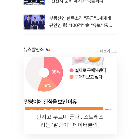
"신천지 문제 제기가 죽을죄냐”
부동산엔 한목소리 "공급"…세제개
편안엔 鄭 "100점" 金 "유보" 宋
"보완"
뉴스발전소
만지고 누르며 푼다…스트레스
잡는 '말랑이' [데이터클립]