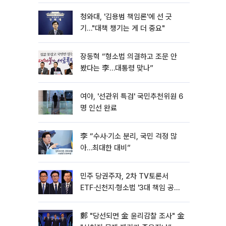
청와대, '김용범 책임론'에 선 긋
기…"대책 챙기는 게 더 중요"
장동혁 “형소법 의결하고 조문 안
봤다는 李…대통령 맞나”
여야, '선관위 특검' 국민추천위원 6
명 인선 완료
李 “수사·기소 분리, 국민 걱정 많
아…최대한 대비”
민주 당권주자, 2차 TV토론서
ETF·신천지·형소법 '3대 책임 공
방'[종합]
鄭 "당선되면 金 윤리감찰 조사" 金