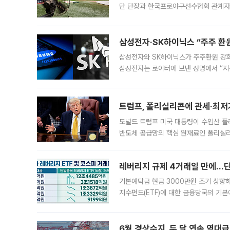
SK하이닉스가 대체거래소(ATS) 넥스
일이 벌어졌다. 6일 금융투자업계에 따르
규장 종가보다 29.98% 내린 116만8
규시장과 달
코스피, 장중 5%대 급락에 사이
코스피 지수가 장중 5% 넘게 폭락하며
따르면 오전 10시18분 코스피200 
정지됐다. 발동 시점 당시 코스피200 선
록했다.
한끼 먹기도 무섭다...폭염이 부
고온에 생육 부진·출하량 감소…오이·참외
영향, 8월부터 본격 반영 연일 이어진 
고온에 취약한 시금치와 상추 등 잎채소뿐
오늘 KBO 긴급 실행위원회, 주
기록적인 폭염으로 이틀간 멈춰 선 프로야
단 단장과 한국프로야구선수협회 관계자가
5일 “최근 전국적으로 폭염이 지속되면