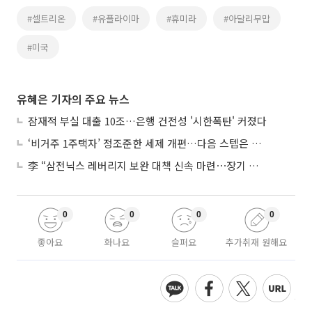
#셀트리온
#유플라이마
#휴미라
#아달리무맙
#미국
유혜은 기자의 주요 뉴스
잠재적 부실 대출 10조…은행 건전성 '시한폭탄' 커졌다
‘비거주 1주택자’ 정조준한 세제 개편…다음 스텝은 금융 대책
李 “삼전닉스 레버리지 보완 대책 신속 마련⋯장기 채무 과감히 탕감”
0
0
0
0
좋아요
화나요
슬퍼요
추가취재 원해요