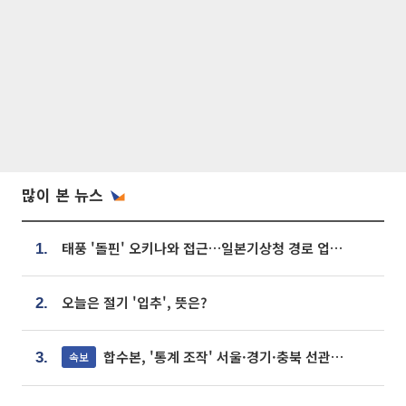
많이 본 뉴스
태풍 '돌핀' 오키나와 접근…일본기상청 경로 업데이트
1.
오늘은 절기 '입추', 뜻은?
2.
합수본, '통계 조작' 서울·경기·충북 선관위 등 추가 압수수색
속보
3.