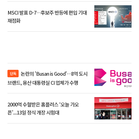
MSCI 발표 D-7…후보주 반등에 편입 기대
재점화
논란의 'Busan is Good'…8억 도시
단독
브랜드, 용산 대통령실 CI 업체가 수행
2000억 수혈받은 홈플러스 ‘오늘 가오
픈’...13일 정식 개장 시험대