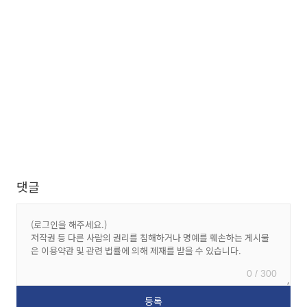
댓글
0 / 300