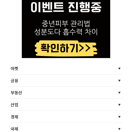
마켓
금융
부동산
산업
경제
국제