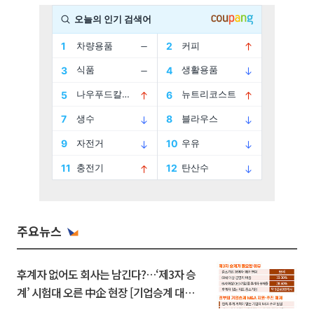
주요뉴스
후계자 없어도 회사는 남긴다?…‘제3자 승
계’ 시험대 오른 中企 현장 [기업승계 대전
환]