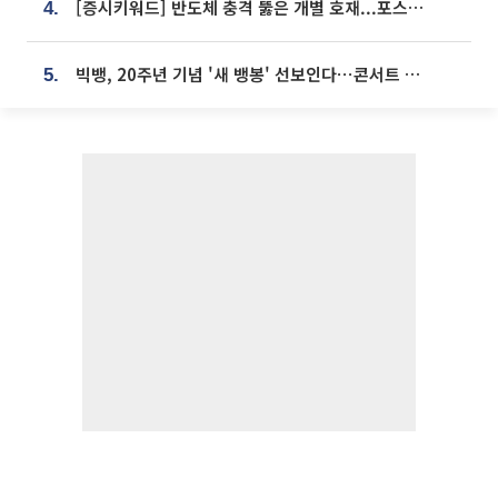
[증시키워드] 반도체 충격 뚫은 개별 호재...포스코퓨처엠·에코프로·한화솔루션 '눈길'
4.
빅뱅, 20주년 기념 '새 뱅봉' 선보인다⋯콘서트 앞두고 팝업 개최
5.