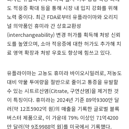
도 적응증 확대 등을 통해 시장 내 입지 강화를 위해
노력 중이다. 최근 FDA로부터 유플라이마와 오리지
널 의약품인 휴미라 간 상호교환성
(interchangeability) 변경 허가를 획득해 처방 신뢰
도를 높였으며, 소아 적응증에 대한 허가도 추가해 치
료 영역 확장과 처방 우호도 향상에 힘쓰고 있다.
유플라이마는 고농도 휴미라 바이오시밀러로, 저농도
대비 약물 투여량을 절반으로 줄이고 통증을 유발할
수 있는 시트르산염(Citrate, 구연산염)을 제거한 것
이 특징이다. 휴미라는 2024년 기준 89억9300만 달
러(약 12조5902억 원)의 매출을 기록한 글로벌 블록
버스터 제품으로, 이 가운데 79% 이상인 71억4200
만 달러(약 9조9988억 원)를 미국에서 기록했다.