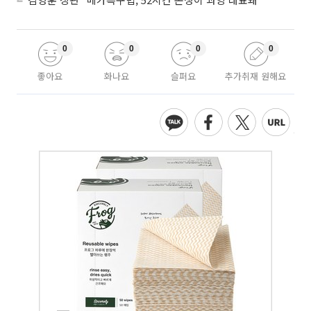
0
0
0
0
좋아요
화나요
슬퍼요
추가취재 원해요