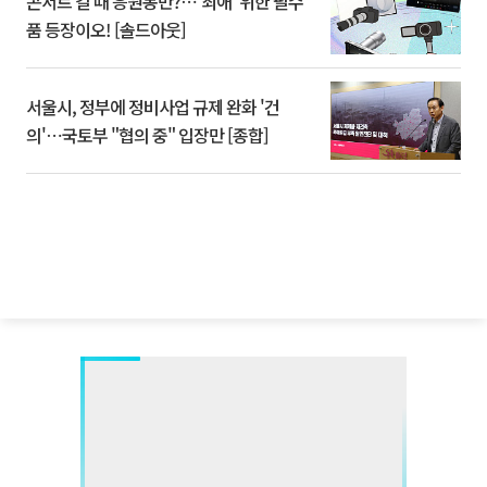
콘서트 갈 때 응원봉만?⋯'최애' 위한 필수
품 등장이오! [솔드아웃]
서울시, 정부에 정비사업 규제 완화 '건
의'⋯국토부 "협의 중" 입장만 [종합]