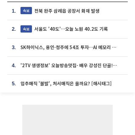
전북 완주 삼례읍 공장서 화재 발생
속보
1.
서울도 '40도'…오늘 노원 40.2도 기록
속보
2.
SK하이닉스, 용인·청주에 54조 투자…AI 메모리 생산기지 키운다
3.
'2TV 생생정보' 오늘방송맛집- 배우 강성진 단골! 쌀국수ㆍ푸팟퐁 커리 맛집 '블○○○'
4.
입추매직 '불발', 처서매직은 올까요? [해시태그]
5.