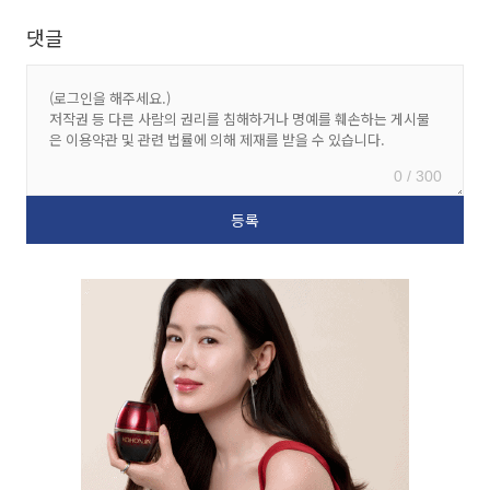
댓글
0 / 300