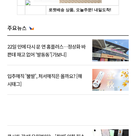
주요뉴스
22일 만에 다시 문 연 홈플러스…정상화 바
쁜데 재고 없어 ‘발동동’[가보니]
입추매직 '불발', 처서매직은 올까요? [해
시태그]