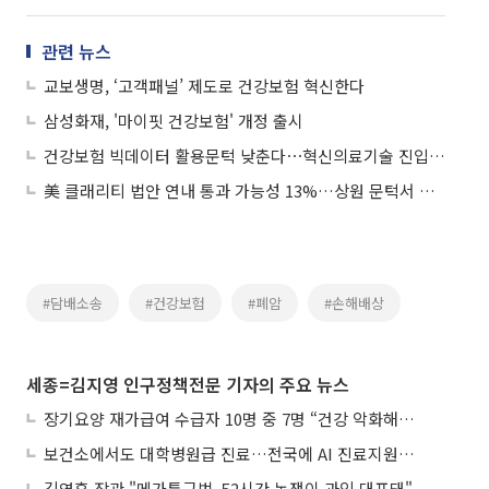
관련 뉴스
교보생명, ‘고객패널’ 제도로 건강보험 혁신한다
삼성화재, '마이핏 건강보험' 개정 출시
건강보험 빅데이터 활용문턱 낮춘다⋯혁신의료기술 진입장벽도 개선
美 클래리티 법안 연내 통과 가능성 13%…상원 문턱서 제동
#담배소송
#건강보험
#폐암
#손해배상
세종=김지영 인구정책전문 기자의 주요 뉴스
장기요양 재가급여 수급자 10명 중 7명 “건강 악화해도 집에서”
보건소에서도 대학병원급 진료…전국에 AI 진료지원도구 보급
김영훈 장관 "메가특구법, 52시간 논쟁이 과잉 대표돼"