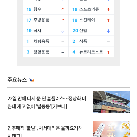
주요뉴스
22일 만에 다시 문 연 홈플러스…정상화 바
쁜데 재고 없어 ‘발동동’[가보니]
입추매직 '불발', 처서매직은 올까요? [해
시태그]