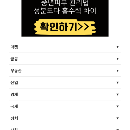
마켓
금융
부동산
산업
경제
국제
정치