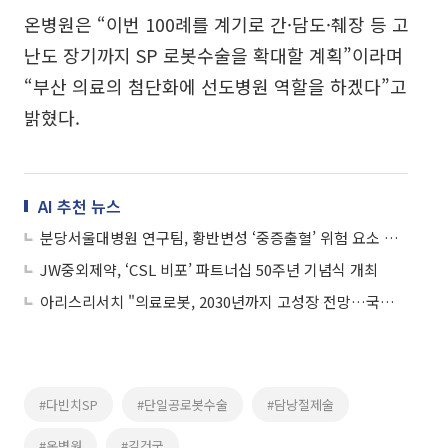
온병원은 “이번 100례를 계기로 간·담도·췌장 등 고
난도 장기까지 SP 로봇수술을 확대할 계획”이라며
“부산 의료의 첨단화에 선도병원 역할을 하겠다”고
밝혔다.
AI 추천 뉴스
분당서울대병원 연구팀, 황반변성 ‘중증출혈’ 위험 요소 확인
JW중외제약, ‘CSL 비포’ 파트너십 50주년 기념식 개최
아리스리서치 "의료로봇, 2030년까지 고성장 전망…국내 기업 글로벌 진출"
#다빈치SP
#단일공로봇수술
#담낭절제술
#온병원
#김건국