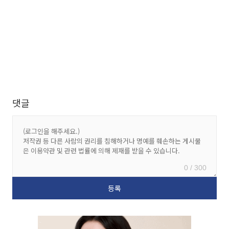
댓글
0 / 300