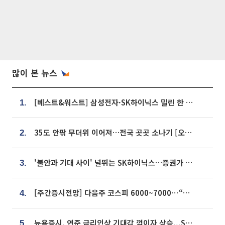
많이 본 뉴스
[베스트&워스트] 삼성전자·SK하이닉스 밀린 한 주…상상인증권은 85% 급등
1.
35도 안팎 무더위 이어져…전국 곳곳 소나기 [오늘 날씨]
2.
'불안과 기대 사이' 널뛰는 SK하이닉스…증권가 "HBM4·LTA 기반 펀터멘털 견고"
3.
[주간증시전망] 다음주 코스피 6000~7000⋯“外人 수급은 정책이 변수”
4.
뉴욕증시, 연준 금리인상 기대감 꺾이자 상승...S&P500 사상 최고치 [종합]
5.