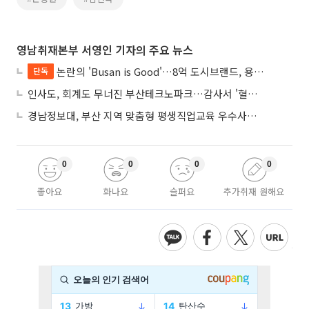
영남취재본부 서영인 기자의 주요 뉴스
논란의 'Busan is Good'…8억 도시브랜드, 용산 대통령실 CI 업체가 수행
단독
인사도, 회계도 무너진 부산테크노파크…감사서 '혈세 유용·인사 뒤집기' 적발
경남정보대, 부산 지역 맞춤형 평생직업교육 우수사례로 혁신 주도
0
0
0
0
좋아요
화나요
슬퍼요
추가취재 원해요