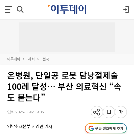
이투데이
사회
전국
온병원, 단일공 로봇 담낭절제술
100례 달성… 부산 의료혁신 “속
도 붙는다”
입력 2025-11-02 19:06
영남취재본부 서영인 기자
구글 선호매체 추가