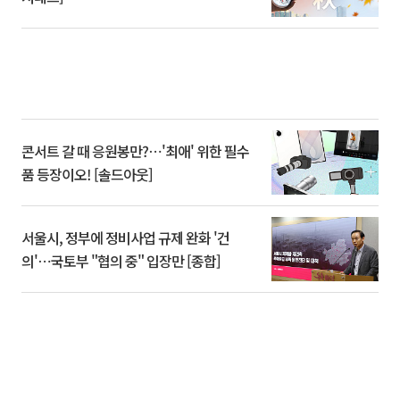
콘서트 갈 때 응원봉만?⋯'최애' 위한 필수
품 등장이오! [솔드아웃]
서울시, 정부에 정비사업 규제 완화 '건
의'⋯국토부 "협의 중" 입장만 [종합]