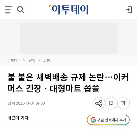
이투데이
산업
유통
불 붙은 새벽배송 규제 논란⋯이커
머스 긴장ㆍ대형마트 씁쓸
입력 2025-11-01 09:00
배근미 기자
구글 선호매체 추가