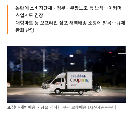
논란에 소비자단체ㆍ정부ㆍ쿠팡노조 등 난색⋯이커머
스업계도 긴장
대형마트 등 오프라인 점포 새벽배송 조항에 발목⋯규제
완화 난망
▲심야·새벽배송 시장을 개척한 쿠팡 로켓배송 (사진제공=쿠팡)