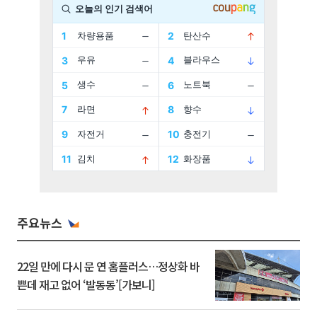
주요뉴스
22일 만에 다시 문 연 홈플러스…정상화 바
쁜데 재고 없어 ‘발동동’[가보니]