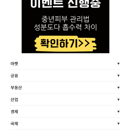
마켓
금융
부동산
산업
경제
국제