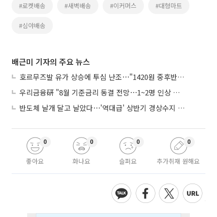
#로켓배송
#새벽배송
#이커머스
#대형마트
#심야배송
배근미 기자의 주요 뉴스
호르무즈발 유가 상승에 투심 난조⋯"1420원 중후반 등락"
우리금융硏 "8월 기준금리 동결 전망⋯1~2명 인상 소수의견 낼 것"
반도체 날개 달고 날았다⋯'역대급' 상반기 경상수지 흑자 2000억달러 육박
0
0
0
0
좋아요
화나요
슬퍼요
추가취재 원해요