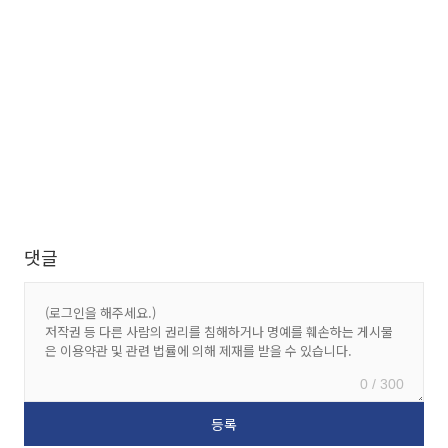
댓글
0 / 300