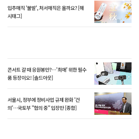
입추매직 '불발', 처서매직은 올까요? [해
시태그]
콘서트 갈 때 응원봉만?⋯'최애' 위한 필수
품 등장이오! [솔드아웃]
서울시, 정부에 정비사업 규제 완화 '건
의'⋯국토부 "협의 중" 입장만 [종합]