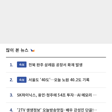
많이 본 뉴스
전북 완주 삼례읍 공장서 화재 발생
속보
1.
서울도 '40도'…오늘 노원 40.2도 기록
속보
2.
SK하이닉스, 용인·청주에 54조 투자…AI 메모리 생산기지 키운다
3.
'2TV 생생정보' 오늘방송맛집- 배우 강성진 단골! 쌀국수ㆍ푸팟퐁 커리 맛집 '블○○○'
4.