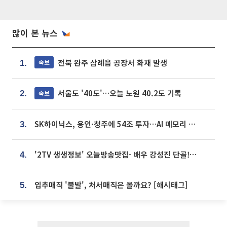
많이 본 뉴스
전북 완주 삼례읍 공장서 화재 발생
속보
1.
서울도 '40도'…오늘 노원 40.2도 기록
속보
2.
SK하이닉스, 용인·청주에 54조 투자…AI 메모리 생산기지 키운다
3.
'2TV 생생정보' 오늘방송맛집- 배우 강성진 단골! 쌀국수ㆍ푸팟퐁 커리 맛집 '블○○○'
4.
입추매직 '불발', 처서매직은 올까요? [해시태그]
5.