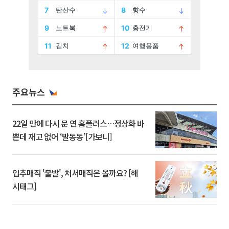
주요뉴스
22일 만에 다시 문 연 홈플러스…정상화 바
쁜데 재고 없어 ‘발동동’[가보니]
입추매직 '불발', 처서매직은 올까요? [해
시태그]