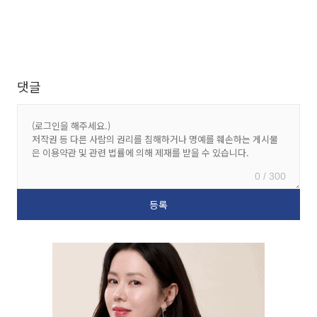
댓글
0 / 300