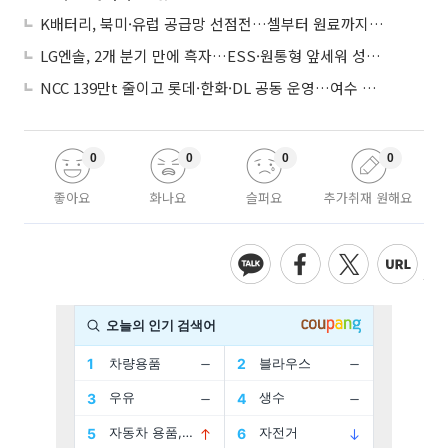
K배터리, 북미·유럽 공급망 선점전…셀부터 원료까지 현지화
LG엔솔, 2개 분기 만에 흑자…ESS·원통형 앞세워 성장 가속
NCC 139만t 줄이고 롯데·한화·DL 공동 운영…여수 1호 본궤도
0
0
0
0
좋아요
화나요
슬퍼요
추가취재 원해요