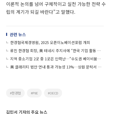
이론적 논의를 넘어 구체적이고 실천 가능한 전략 수
립의 계기가 되길 바란다”고 말했다.
관련 뉴스
한경협국제경영원, 2025 오픈이노베이션포럼 개최
류진 한경협 회장, 美 테네시 주지사에 “한국 기업 활동 관심 가져달라”
지역 중소기업 2곳 중 1곳은 인력난…“수도권 베이비붐을 지역 중소기업으로”
美 클래리티 법안 연내 통과 가능성 13%…상원 문턱서 제동
#한경협
#PIIE
#OECD
김민서 기자의 주요 뉴스