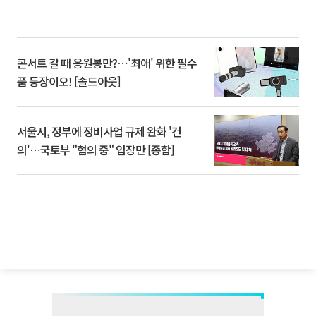
콘서트 갈 때 응원봉만?⋯'최애' 위한 필수
품 등장이오! [솔드아웃]
서울시, 정부에 정비사업 규제 완화 '건
의'⋯국토부 "협의 중" 입장만 [종합]