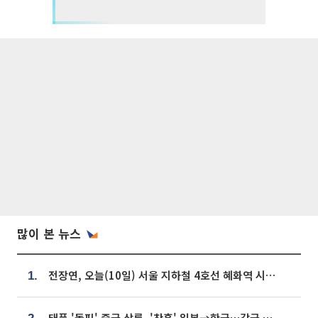
많이 본 뉴스
전장연, 오늘(10일) 서울 지하철 4호선 혜화역 시위…1호선 용산역 무정차
1.
태풍 '돌핀' 중국 상륙, '찬홈' 일본→한국…각국 기상청 예상 경로는?