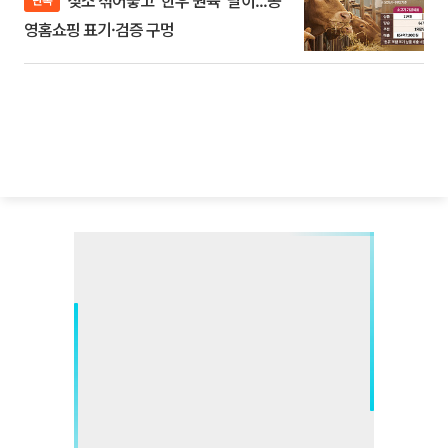
젖소 섞어놓고 ‘한우 원육’ 팔이...공
영홈쇼핑 표기·검증 구멍