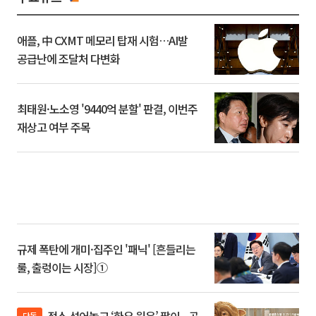
애플, 中 CXMT 메모리 탑재 시험…AI발
공급난에 조달처 다변화
최태원·노소영 '9440억 분할' 판결, 이번주
재상고 여부 주목
규제 폭탄에 개미·집주인 '패닉' [흔들리는
룰, 출렁이는 시장]①
단독