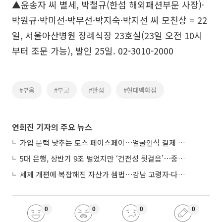
▲윤송자 씨 별세, 박철규(한섬 해외패션부문 사장)·
박원규·박미선·박무선·박지숙·박지선 씨 모친상 = 22
일, 서울아산병원 장례식장 23호실(23일 오전 10시
부터 조문 가능), 발인 25일. 02-3010-2000
#부음
#부고
#한섬
#현대백화점
연희진 기자의 주요 뉴스
가입 문턱 낮추는 토스 페이스페이⋯얼굴인식 결제 확산 속도낸다
5대 은행, 상반기 9조 벌었지만 ‘건전성 뒷걸음’⋯중기대출 문턱 높아지나
세제 개편에 복잡해진 자산가 셈법⋯강남 고령자·다주택자 ‘자산재편 고심’
0
0
0
0