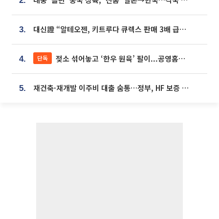
2.
대신證 “알테오젠, 키트루다 큐렉스 판매 3배 급증…목표가 41만원 상향”
3.
젖소 섞어놓고 ‘한우 원육’ 팔이...공영홈쇼핑 표기·검증 구멍
단독
4.
재건축·재개발 이주비 대출 숨통…정부, HF 보증 신설 추진
5.