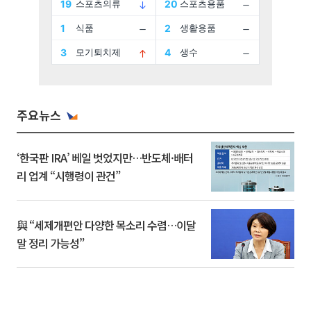
주요뉴스
‘한국판 IRA’ 베일 벗었지만…반도체·배터
리 업계 “시행령이 관건”
與 “세제개편안 다양한 목소리 수렴…이달
말 정리 가능성”