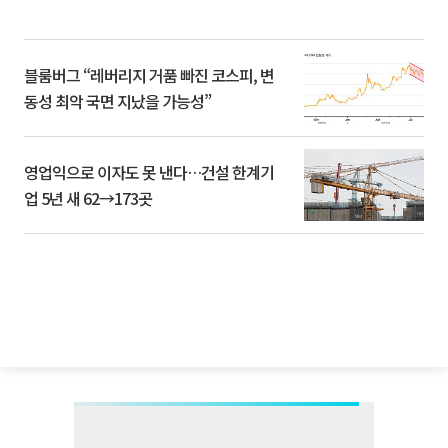
블룸버그 “레버리지 거품 빠진 코스피, 변
동성 최악 국면 지났을 가능성”
영업익으로 이자도 못 낸다…건설 한계기
업 5년 새 62→173곳