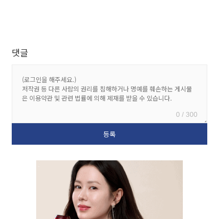
댓글
0 / 300