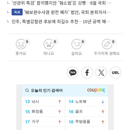
'선관위 특검' 합의했지만 '형소법'은 강행…8월 국회 '입법 2차전' 예고
'檢보완수사권 완전 폐지' 법안, 국회 본회의서 민주당 주도 통과
속보
민주, 특별감찰관 후보에 최길수 추천…10년 공백 해소 속도
0
0
0
0
좋아요
화나요
슬퍼요
추가취재 원해요