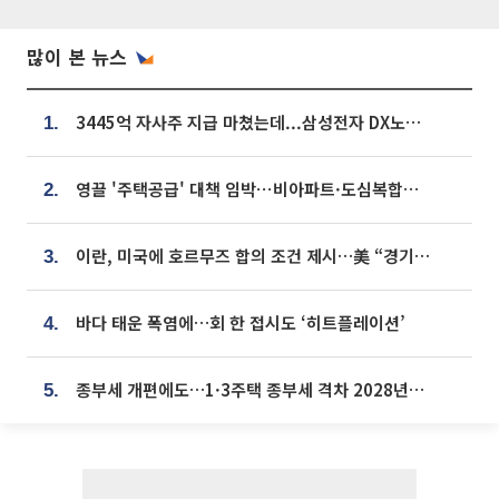
많이 본 뉴스
3445억 자사주 지급 마쳤는데...삼성전자 DX노조, 뒤늦은 '떼쓰기 집회'
1.
영끌 '주택공급' 대책 임박⋯비아파트·도심복합까지 총동원
2.
이란, 미국에 호르무즈 합의 조건 제시…美 “경기 아직 안 끝나” [종합]
3.
바다 태운 폭염에…회 한 접시도 ‘히트플레이션’
4.
종부세 개편에도…1·3주택 종부세 격차 2028년부터 확대
5.