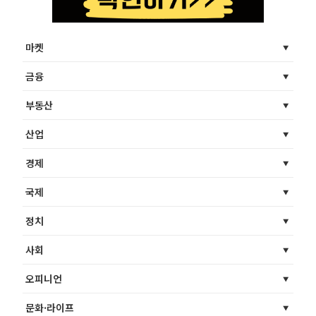
마켓
금융
부동산
산업
경제
국제
정치
사회
오피니언
문화·라이프