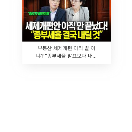
부동산 세제개편 아직 끝 아
냐? "종부세율 발표보다 내릴
것" 장기거주·양도세 전망 I 집
땅지성 I 김인만, 진미윤