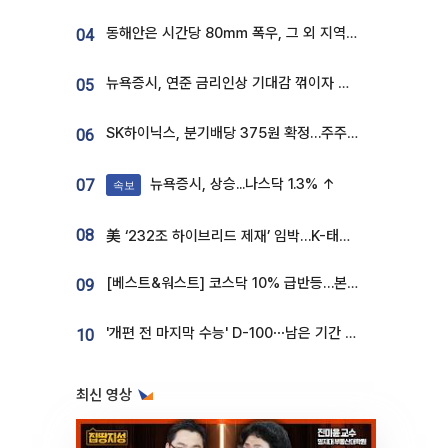
동해안은 시간당 80㎜ 폭우, 그 외 지역은 폭염…‘극과 극 날씨’
04
뉴욕증시, 연준 금리인상 기대감 꺾이자 상승...S&P500 사상 최고치 [종합]
05
SK하이닉스, 분기배당 375원 확정…주주환원책 9월로 앞당겨 발표
06
뉴욕증시, 상승...나스닥 1.3% ↑
07
속보
08
美 ‘232조 하이브리드 제재’ 임박…K-태양광, 불확실성 털고 날개 다나
[베스트&워스트] 코스닥 10% 급반등…본느, 최대주주 변경 기대에 270% 폭등
09
'개편 전 마지막 수능' D-100⋯남은 기간 성적 올릴 전략은
10
최신 영상