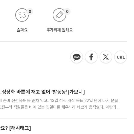
0
0
슬퍼요
추가취재 원해요
…정상화 바쁜데 재고 없어 ‘발동동’[가보니]
준비 신선식품 등 순차 입고…13일 정식 개장 목표 22일 만에 다시 문을
오전부터 직원들은 비어 있는 진열대를 채우느라 바쁘게 움직였다. 계란과
리를 잡기 시작했지만, 매장 곳곳엔 여전히 텅 빈 매대가 먼저 눈에 들어왔
까요? [해시태그]