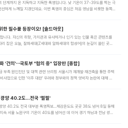
’의 단계까지 온 지독하고 지독한 폭염입니다. 낮 기온이 37~39도를 찍는 극
 선선하게 느껴질 지경인데요. 이번 폭염의 중심은 처음 영남을 비롯한 동쪽
 북서풍이 산맥을 넘어 영남 쪽으로 내려오면서 뜨겁고 건조해졌는데요.
 위한 필수품 등장이오! [솔드아웃]
합니다. 자신의 취향, 가치관과 유사하거나 인기 있는 인물 혹은 콘텐츠를
'가 자리 잡은 오늘, 잘파세대(Z세대와 알파세대의 합성어)의 눈길이 쏠린 곳은
리는 공연장. 응원봉만큼이나 눈에 띄는 게 있습니다. 공연이 시작되기
 '건의'⋯국토부 "협의 중" 입장만 [종합]
급 부족 원인진단 및 대책 관련 브리핑 서울시가 재개발·재건축을 통한 주택
비사업으로 인한 '이주 대란' 우려와 정부와의 정책 엇박자 논란에 대해 정
실장은 2031년까지 31만 가구 착공 목표에 차질이 없다는 입장이나,
·광양 40.2도…전국 '펄펄'
·광양 40.2도 전국 대부분 폭염특보…체감온도도 곳곳 38도 넘어 8일 동해
지속 서울 노원구의 기온이 40도를 넘어선 데 이어 경기 하남과 전남 광양
. 전국 대부분 지역에 폭염특보가 내려진 가운데 곳곳에서 39~40도 안팎