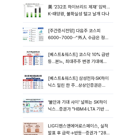
美 ‘232조 하이브리드 제재’ 임박…
K-태양광, 불확실성 털고 날개 다나
[주간증시전망] 다음주 코스피
6000~7000⋯“外人 수급은 정책
이 변수”
[베스트&워스트] 코스닥 10% 급반
등…본느, 최대주주 변경 기대에
270% 폭등
[베스트&워스트] 삼성전자·SK하이
닉스 밀린 한 주…상상인증권은
85% 급등
'불안과 기대 사이' 널뛰는 SK하이
닉스…증권가 "HBM4·LTA 기반 펀
터멘털 견고"
LIG디펜스앤에어로스페이스, 실적
발표 후 급락→반등⋯증권가 “28년