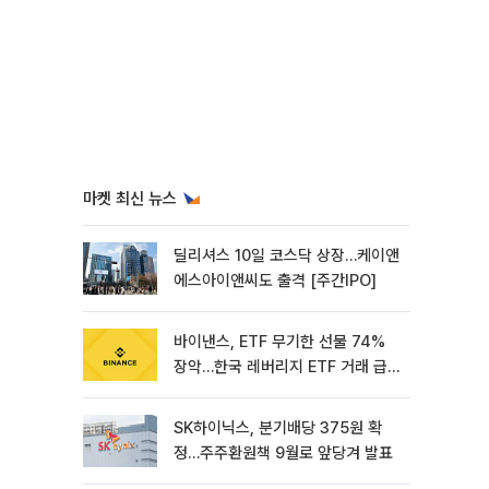
마켓 최신 뉴스
딜리셔스 10일 코스닥 상장…케이앤
에스아이앤씨도 출격 [주간IPO]
바이낸스, ETF 무기한 선물 74%
장악…한국 레버리지 ETF 거래 급
증 [e가상자산]
SK하이닉스, 분기배당 375원 확
정…주주환원책 9월로 앞당겨 발표