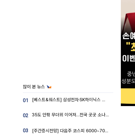
많이 본 뉴스
[베스트&워스트] 삼성전자·SK하이닉스 밀린 한 주…상상인증권은 85% 급등
01
35도 안팎 무더위 이어져…전국 곳곳 소나기 [오늘 날씨]
02
03
[주간증시전망] 다음주 코스피 6000~7000⋯“外人 수급은 정책이 변수”