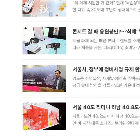
“와 이제 시원한 거 같아” 단체 ‘뇌손상
한 더위 속 30도대 초반이 상대적으로
지역에 있었습니다. 7월 말에는 서풍과
콘서트 갈 때 응원봉만?⋯'최애'
지금 화제 되는 패션·뷰티 트렌드를 소개
따라 제품을 사는 '디토(Ditto) 소비
어디일까요? 아이돌 콘서트 시작을 기다
서울시, 정부에 정비사업 규제 완화
명노준 주택실장, 재개발·재건축 주택공
공급 확대 방침을 거듭 강조한 가운데 정
면 반박하고 나섰다. 명노준 서울시 주택
서울 40도 찍더니 하남 40.8도
서울ㆍ노원 40.2도 이어 하남 40.8도
안 비 시작·내륙 소나기…무더위·열대야 
에서도 40도를 웃도는 기온이 관측됐다
의 극심한