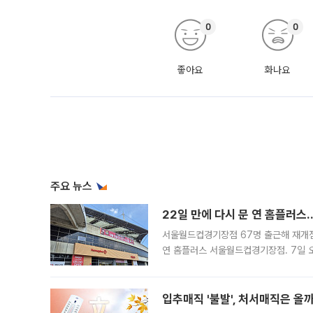
0
0
좋아요
화나요
주요 뉴스
22일 만에 다시 문 연 홈플러스
서울월드컵경기장점 67명 출근해 재개점 
연 홈플러스 서울월드컵경기장점. 7일 
우유, 과일 같은 신선식품이 차근차근 자
입추매직 '불발', 처서매직은 올