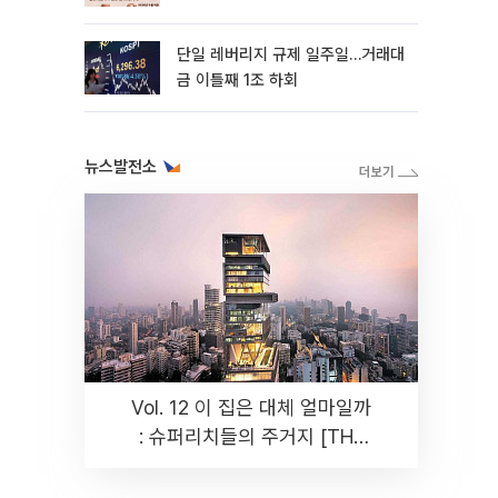
까지 튼튼”
단일 레버리지 규제 일주일…거래대
금 이틀째 1조 하회
뉴스발전소
Vol. 12 이 집은 대체 얼마일까
: 슈퍼리치들의 주거지 [THE
RARE]