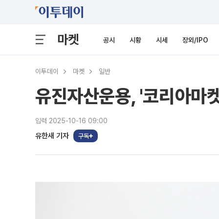
마켓
공시
시황
시세
장외/IPO
이투데이
마켓
일반
유진자산운용, '코리아마켓
입력 2025-10-16 09:00
유한새 기자
구독