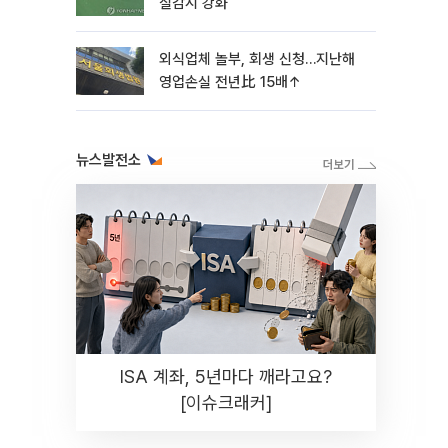
질감시 강화
외식업체 놀부, 회생 신청…지난해
영업손실 전년比 15배↑
뉴스발전소
ISA 계좌, 5년마다 깨라고요?
[이슈크래커]