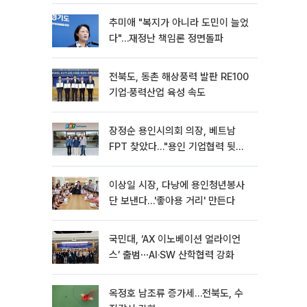
추미애 "복지가 아니라 도민이 늘었
다"…재정난 책임론 정면돌파
전북도, 동촌 해상풍력 발판 RE100
기업·풍력산업 육성 속도
장정순 용인시의회 의장, 베트남
FPT 찾았다…"용인 기업협력 뒷받
침"
이상일 시장, 다낭에 용인청년봉사
단 보낸다…'좋아용 거리' 만든다
국민대, ‘AX 이노베이션 얼라이언
스’ 출범⋯AI·SW 산학협력 강화
옥정호 남조류 증가세…전북도, 수