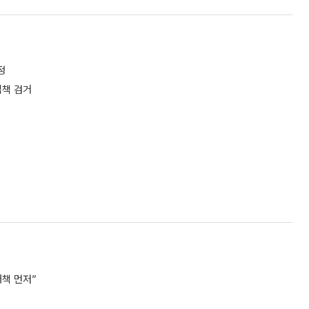
정
집책 검거
책 먼저”