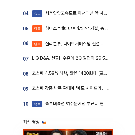
서울양양고속도로 이천터널 앞 사고 발생
04
속보
하마스 “네타냐후 합의안 거절, 총선 앞두고 시간 끌기”
05
단독
06
실리콘투, 라이브커머스팀 신설…K뷰티 ‘글로벌 판매망’ 확대[K뷰티 라방戰]
단독
LIG D&A, 천궁Ⅱ 수출에 2Q 영업익 29.5%↑…수주잔고 24.6조 [종합]
07
코스피 4.58% 하락, 환율 1420원대 [포토]
08
코스피 장중 낙폭 확대에 '매도 사이드카'…외인 2.8조'팔자'· 개인 3.1조 '사자'
09
중부내륙선 여주분기점 부근서 연이은 추돌사고 발생
10
속보
최신 영상