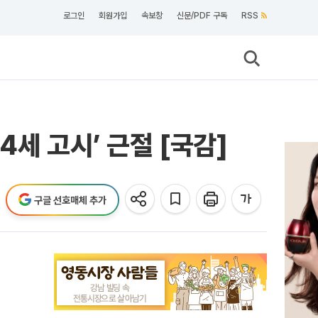
로그인
회원가입
속보창
신문/PDF 구독
RSS
세 고시’ 근절 [국감]
구글 선호매체 추가