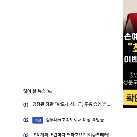
많이 본 뉴스
김정관 장관 “반도체 성과급, 주총 승인 받도록”…상법·자본시장법 개정 시사
01
중부내륙고속도로서 미상 폭발물 발견
02
속보
ISA 계좌, 5년마다 깨라고요? [이슈크래커]
03