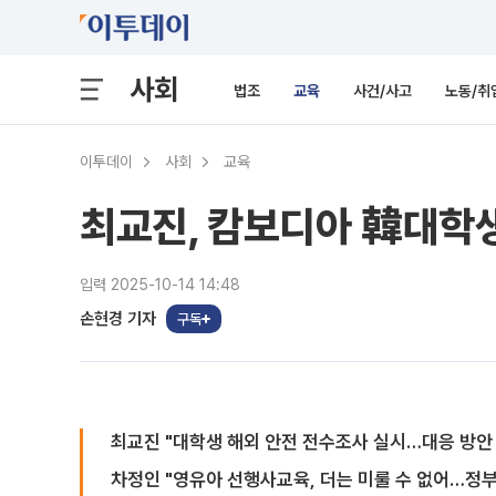
사회
법조
교육
사건/사고
노동/취
이투데이
사회
교육
최교진, 캄보디아 韓대학생 
입력 2025-10-14 14:48
손현경 기자
구독
최교진 "대학생 해외 안전 전수조사 실시…대응 방안
차정인 "영유아 선행사교육, 더는 미룰 수 없어…정부