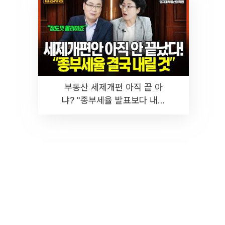
부동산 세제개편 아직 끝 아
냐? "종부세율 발표보다 내릴
것" 장기거주·양도세 전망 I 집
땅지성 I 김인만, 진미윤