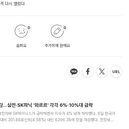
자격 다시 열렸다
0
0
슬퍼요
추가취재 원해요
감…삼전·SK하닉 '와르르' 각각 6%·10%대 급락
삼성전자와 SK하이닉스가 급락하면서 지수가 4% 넘게 하락했다. 6일 한국거
비 301.88포인트(4.58%) 내린 6296.38에 장을 마감했다. 전장보다
스피는 장중 한때 6550.94까지 오르기도 했으나 6238.32까지 밀리기도 했