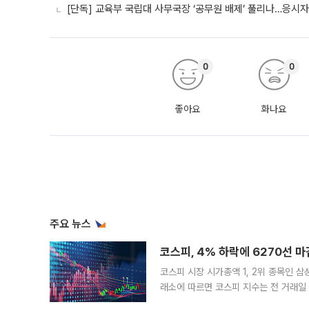
[단독] 교육부 국립대 사무국장 ‘공무원 배제’ 풀리나…응시
0
0
좋아요
화나요
주요 뉴스
코스피, 4% 하락에 6270선 마
코스피 시장 시가총액 1, 2위 종목인 
래소에 따르면 코스피 지수는 전 거래일 대
1.81% 내린 6478.75에 출발한 코