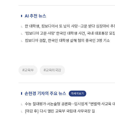
AI 추천 뉴스
한 대학생, 캄보디아서 또 납치 사망⋯고문 받다 심장마비 추
‘캄보디아 고문·사망’ 한국인 대학생 사건, 국내 대포통장 모
캄보디아 검찰, 한국인 대학생 살해 혐의 중국인 3명 기소
#교육부
#교육위국감
손현경 기자의 주요 뉴스
자세히보기
수능 절대평가·서논술형 공론화⋯입시업계 “변별력·사교육 대
[마감 후] 다시 열린 교육부 국립대 사무국장 길