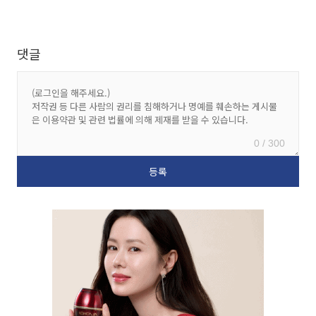
댓글
0 / 300