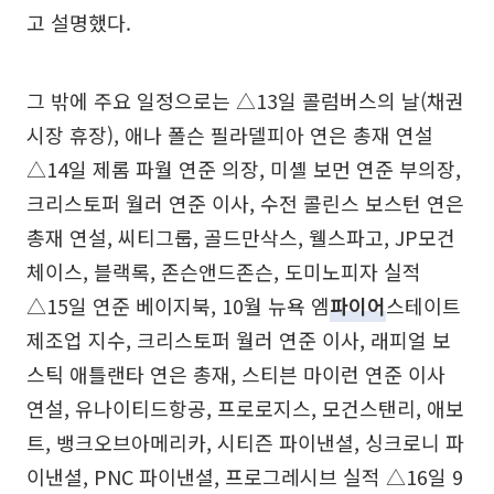
고 설명했다.
그 밖에 주요 일정으로는 △13일 콜럼버스의 날(채권
시장 휴장), 애나 폴슨 필라델피아 연은 총재 연설
△14일 제롬 파월 연준 의장, 미셸 보먼 연준 부의장,
크리스토퍼 월러 연준 이사, 수전 콜린스 보스턴 연은
총재 연설, 씨티그룹, 골드만삭스, 웰스파고, JP모건
체이스, 블랙록, 존슨앤드존슨, 도미노피자 실적
△15일 연준 베이지북, 10월 뉴욕 엠
파이어
스테이트
제조업 지수, 크리스토퍼 월러 연준 이사, 래피얼 보
스틱 애틀랜타 연은 총재, 스티븐 마이런 연준 이사
연설, 유나이티드항공, 프로로지스, 모건스탠리, 애보
트, 뱅크오브아메리카, 시티즌 파이낸셜, 싱크로니 파
이낸셜, PNC 파이낸셜, 프로그레시브 실적 △16일 9