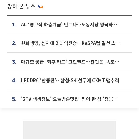
많이 본 뉴스
AI, ‘영구적 하층계급’ 만드나…노동시장 양극화 경고
1.
한화생명, 젠지에 2-1 역전승⋯KeSPA컵 결선 스테이지 2 직행
2.
대규모 공급 ‘최후 카드’ 그린벨트⋯관건은 ‘속도’ [주택공급 승부수의 조건]
3.
LPDDR6 ‘한중전’…삼성·SK 선두에 CXMT 맹추격
4.
'2TV 생생정보' 오늘방송맛집- 민어 한 상 '청○○○' vs 전복 한 상 '명○'
5.