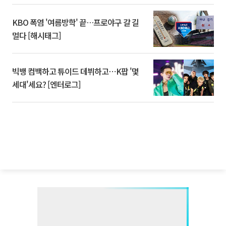
KBO 폭염 '여름방학' 끝…프로야구 갈 길
멀다 [해시태그]
빅뱅 컴백하고 튜이드 데뷔하고⋯K팝 '몇
세대'세요? [엔터로그]