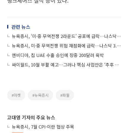
뱅크셰어스 실적 등이 있다.
관련 뉴스
뉴욕증시, ‘미·중 무역전쟁 2라운드’ 공포에 급락…나스닥 3.56%↓
뉴욕증시, 미·중 무역전쟁 위험 재점화에 급락…나스닥 3.56%↓
엔비디아, 칩 UAE 수출 승인에 장중 200달러 육박
싸이월드, 10월 부활 예고…그러나 핵심 사업안은 ‘추후 공개’
#마켓
#뉴욕증시
#파월
고대영 기자의 주요 뉴스
뉴욕증시, 7월 CPI·이란 협상 주목