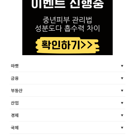
마켓
금융
부동산
산업
경제
국제