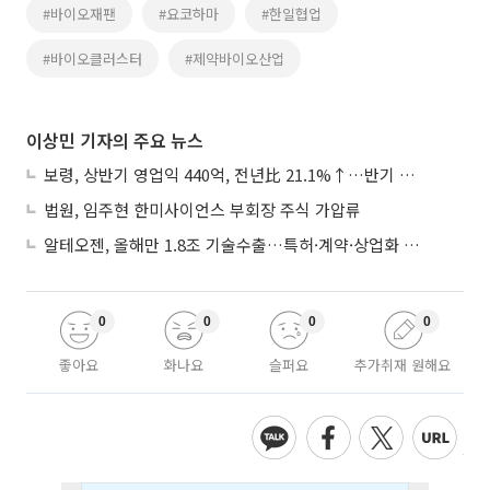
#바이오재팬
#요코하마
#한일협업
#바이오클러스터
#제약바이오산업
이상민 기자의 주요 뉴스
보령, 상반기 영업익 440억, 전년比 21.1%↑…반기 역대 최대
법원, 임주현 한미사이언스 부회장 주식 가압류
알테오젠, 올해만 1.8조 기술수출…특허·계약·상업화 ‘삼박자’
0
0
0
0
좋아요
화나요
슬퍼요
추가취재 원해요