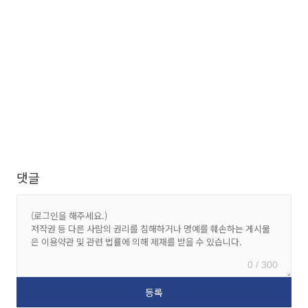
댓글
0 / 300