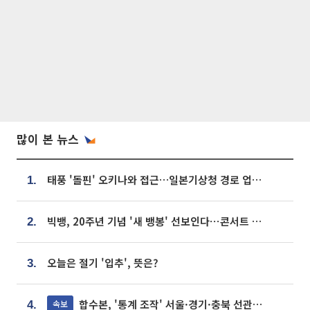
많이 본 뉴스
태풍 '돌핀' 오키나와 접근…일본기상청 경로 업데이트
1.
빅뱅, 20주년 기념 '새 뱅봉' 선보인다⋯콘서트 앞두고 팝업 개최
2.
오늘은 절기 '입추', 뜻은?
3.
합수본, '통계 조작' 서울·경기·충북 선관위 등 추가 압수수색
속보
4.