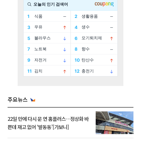
주요뉴스
22일 만에 다시 문 연 홈플러스…정상화 바
쁜데 재고 없어 ‘발동동’[가보니]