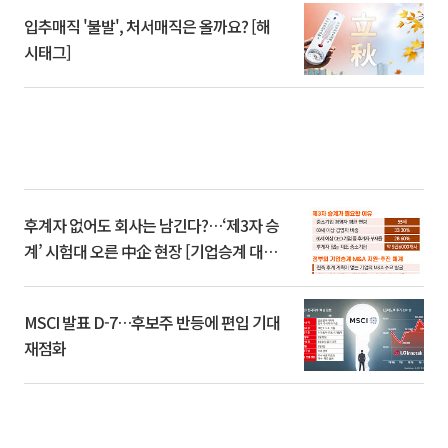
입추매직 '불발', 처서매직은 올까요? [해
시태그]
후계자 없어도 회사는 남긴다?…‘제3자 승
계’ 시험대 오른 中企 현장 [기업승계 대전
환]
MSCI 발표 D-7…후보주 반등에 편입 기대
재점화