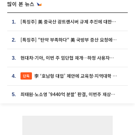
많이 본 뉴스
[특징주] 美 중국산 광트랜시버 규제 추진에 대한광통신 등 광통신株 강세
1.
[특징주] “탄약 부족하다“ 美 국방부 증산 요청에⋯국내 방산주 급등세
2.
현대차·기아, 이번 주 임단협 재개…하청 사용자성 재심도 ‘변수’
3.
李 ‘호남형 대입’ 제안에 교육청·지역대학 서·논술형 입시 연계 '착수'
단독
4.
최태원·노소영 '9440억 분할' 판결, 이번주 재상고 여부 주목
5.