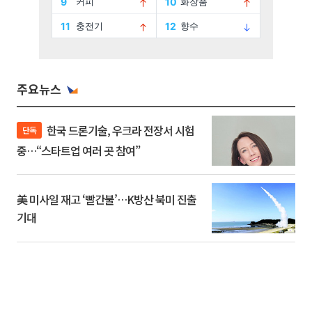
주요뉴스
한국 드론기술, 우크라 전장서 시험
단독
중…“스타트업 여러 곳 참여”
美 미사일 재고 ‘빨간불’…K방산 북미 진출
기대