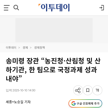
이투데이
경제
경제정책
송미령 장관 “농진청·산림청 및 산
하기관, 한 팀으로 국정과제 성과
내야”
입력 2025-10-10 14:00
세종=노승길 기자
구글 선호매체 추가