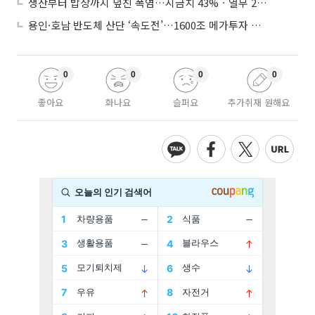
생산부터 밥상까지 덮친 폭염…시금치 43%ㆍ열무 28% 급등
용인·호남 반도체 산단 ‘속도전’…1600조 메가투자 이행 총력
0
0
0
0
좋아요
화나요
슬퍼요
추가취재 원해요