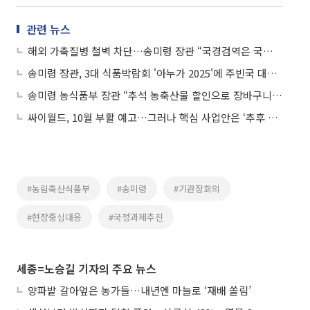
관련 뉴스
해외 가축질병 철벽 차단…송미령 장관 “국경검역은 국가 방역의 최전선”
송미령 장관, 3대 식품박람회 '아누가 2025'에 주빈국 대표로 참석
송미령 농식품부 장관 “추석 농축산물 할인으로 장바구니 부담 완화”
싸이월드, 10월 부활 예고…그러나 핵심 사업안은 ‘추후 공개’
#농림축산식품부
#송미령
#기관장회의
#현장중심대응
#국정과제추진
세종=노승길 기자의 주요 뉴스
양파밭 갈아엎은 농가들…내년엔 마늘로 ‘재배 쏠림’