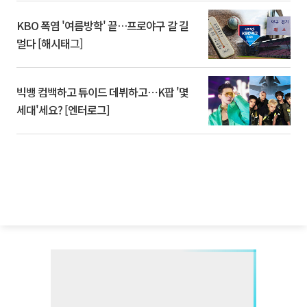
KBO 폭염 '여름방학' 끝…프로야구 갈 길
멀다 [해시태그]
빅뱅 컴백하고 튜이드 데뷔하고⋯K팝 '몇
세대'세요? [엔터로그]