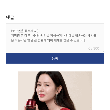
댓글
0 / 300