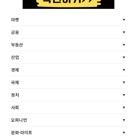
마켓
금융
부동산
산업
경제
국제
정치
사회
오피니언
문화·라이프