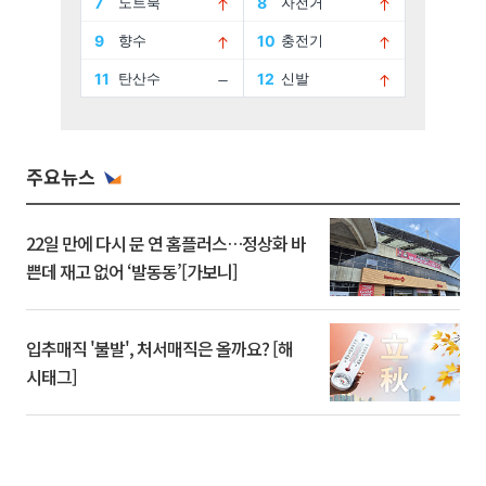
주요뉴스
22일 만에 다시 문 연 홈플러스…정상화 바
쁜데 재고 없어 ‘발동동’[가보니]
입추매직 '불발', 처서매직은 올까요? [해
시태그]