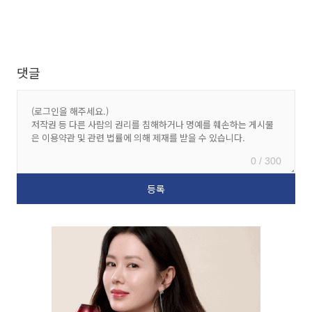
댓글
0 / 300