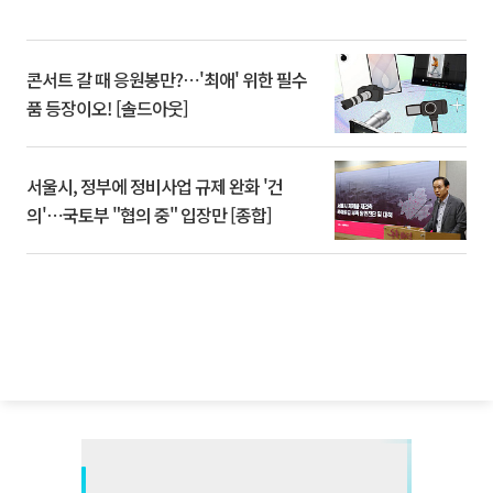
콘서트 갈 때 응원봉만?⋯'최애' 위한 필수
품 등장이오! [솔드아웃]
서울시, 정부에 정비사업 규제 완화 '건
의'⋯국토부 "협의 중" 입장만 [종합]