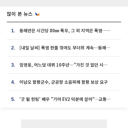
많이 본 뉴스
동해안은 시간당 80㎜ 폭우, 그 외 지역은 폭염…‘극과 극 날씨’
1.
[내일 날씨] 폭염 한풀 꺾여도 무더위 계속⋯동해안 이틀 연속 비
2.
임영웅, 어느덧 데뷔 10주년⋯"가진 것 없던 시절, 내 앞엔 20명의 팬뿐"
3.
이남오 함평군수, 군공항 소음피해 함평 보상 요구
4.
'굿 윌 헌팅' 배우 "기아 EV2 덕분에 살아"…교통사고 후 안전성 극찬
5.