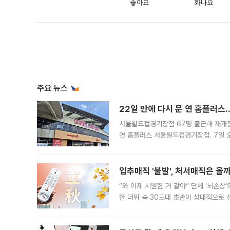
좋아요
화나요
주요 뉴스
22일 만에 다시 문 연 홈플러스
서울월드컵경기장점 67명 출근해 재개점 
연 홈플러스 서울월드컵경기장점. 7일 
우유, 과일 같은 신선식품이 차근차근 자
입추매직 '불발', 처서매직은 올
“와 이제 시원한 거 같아” 단체 ‘뇌손상
한 더위 속 30도대 초반이 상대적으로
지역에 있었습니다. 7월 말에는 서풍과