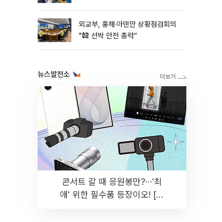
외교부, 홍해·아덴만 상황점검회의
"韓 선박 안전 총력“
뉴스발전소
콘서트 갈 때 응원봉만?⋯'최
애' 위한 필수품 등장이오! [솔
드아웃]