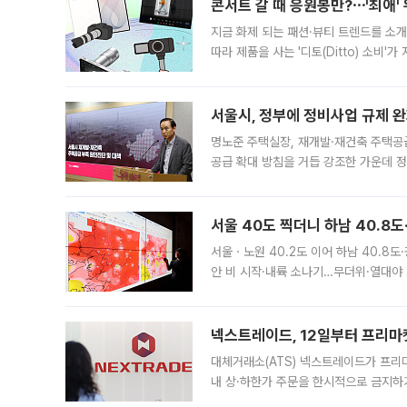
콘서트 갈 때 응원봉만?⋯'최애'
지금 화제 되는 패션·뷰티 트렌드를 소개
따라 제품을 사는 '디토(Ditto) 소비
어디일까요? 아이돌 콘서트 시작을 기다
서울시, 정부에 정비사업 규제 완화
명노준 주택실장, 재개발·재건축 주택공
공급 확대 방침을 거듭 강조한 가운데 정
면 반박하고 나섰다. 명노준 서울시 주택
서울 40도 찍더니 하남 40.8도
서울ㆍ노원 40.2도 이어 하남 40.8도
안 비 시작·내륙 소나기…무더위·열대야 
에서도 40도를 웃도는 기온이 관측됐다
의 극심한
넥스트레이드, 12일부터 프리마
대체거래소(ATS) 넥스트레이드가 프리
내 상·하한가 주문을 한시적으로 금지하
가 체결 사례와 관련해 설명자료를 내고