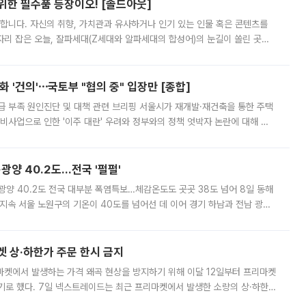
 위한 필수품 등장이오! [솔드아웃]
합니다. 자신의 취향, 가치관과 유사하거나 인기 있는 인물 혹은 콘텐츠를
'가 자리 잡은 오늘, 잘파세대(Z세대와 알파세대의 합성어)의 눈길이 쏠린 곳은
리는 공연장. 응원봉만큼이나 눈에 띄는 게 있습니다. 공연이 시작되기
 '건의'⋯국토부 "협의 중" 입장만 [종합]
급 부족 원인진단 및 대책 관련 브리핑 서울시가 재개발·재건축을 통한 주택
비사업으로 인한 '이주 대란' 우려와 정부와의 정책 엇박자 논란에 대해 정
실장은 2031년까지 31만 가구 착공 목표에 차질이 없다는 입장이나,
·광양 40.2도…전국 '펄펄'
·광양 40.2도 전국 대부분 폭염특보…체감온도도 곳곳 38도 넘어 8일 동해
지속 서울 노원구의 기온이 40도를 넘어선 데 이어 경기 하남과 전남 광양
. 전국 대부분 지역에 폭염특보가 내려진 가운데 곳곳에서 39~40도 안팎
켓 상·하한가 주문 한시 금지
마켓에서 발생하는 가격 왜곡 현상을 방지하기 위해 이달 12일부터 프리마켓
기로 했다. 7일 넥스트레이드는 최근 프리마켓에서 발생한 소량의 상·하한
, 주문 오류로 인한 가격 급등락을 최소화하기 위한 비상 대응방안을 발표