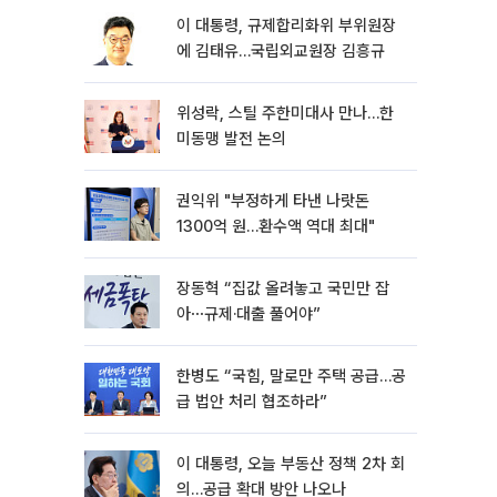
이 대통령, 규제합리화위 부위원장
에 김태유…국립외교원장 김흥규
위성락, 스틸 주한미대사 만나…한
미동맹 발전 논의
권익위 "부정하게 타낸 나랏돈
1300억 원…환수액 역대 최대"
장동혁 “집값 올려놓고 국민만 잡
아⋯규제·대출 풀어야”
한병도 “국힘, 말로만 주택 공급…공
급 법안 처리 협조하라”
이 대통령, 오늘 부동산 정책 2차 회
의…공급 확대 방안 나오나