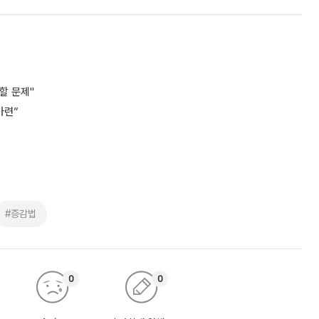
할 문제"
마련”
#증감법
0
0