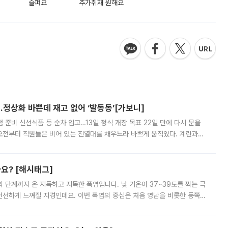
슬퍼요
추가취재 원해요
…정상화 바쁜데 재고 없어 ‘발동동’[가보니]
준비 신선식품 등 순차 입고…13일 정식 개장 목표 22일 만에 다시 문을
오전부터 직원들은 비어 있는 진열대를 채우느라 바쁘게 움직였다. 계란과
리를 잡기 시작했지만, 매장 곳곳엔 여전히 텅 빈 매대가 먼저 눈에 들어왔
까요? [해시태그]
’의 단계까지 온 지독하고 지독한 폭염입니다. 낮 기온이 37~39도를 찍는 극
 선선하게 느껴질 지경인데요. 이번 폭염의 중심은 처음 영남을 비롯한 동쪽
 북서풍이 산맥을 넘어 영남 쪽으로 내려오면서 뜨겁고 건조해졌는데요.