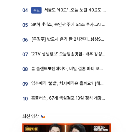
서울도 '40도'…오늘 노원 40.2도 기록
04
속보
SK하이닉스, 용인·청주에 54조 투자…AI 메모리 생산기지 키운다
05
[특징주] 반도체 온기 탄 2차전지...삼성SDI, 장 초반 7% 넘게 껑충
06
'2TV 생생정보' 오늘방송맛집- 배우 강성진 단골! 쌀국수ㆍ푸팟퐁 커리 맛집 '블○○○'
07
톰 홀랜드♥젠데이아, 비밀 결혼 파티 포착⋯호텔 대관비만 9억
08
입추매직 '불발', 처서매직은 올까요? [해시태그]
09
홈플러스, 67개 핵심점포 13일 정식 개장…영업 재개 속도
10
최신 영상