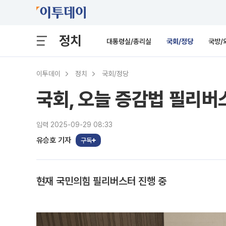
정치
대통령실/총리실
국회/정당
국방/
이투데이
정치
국회/정당
국회, 오늘 증감법 필리버
입력 2025-09-29 08:33
유승호 기자
구독
현재 국민의힘 필리버스터 진행 중