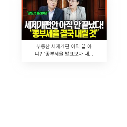
부동산 세제개편 아직 끝 아
냐? "종부세율 발표보다 내릴
것" 장기거주·양도세 전망 I 집
땅지성 I 김인만, 진미윤