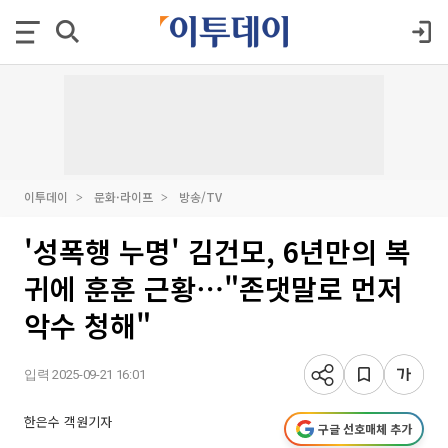
이투데이
문화·라이프
방송/TV
'성폭행 누명' 김건모, 6년만의 복
귀에 훈훈 근황⋯"존댓말로 먼저
악수 청해"
입력 2025-09-21 16:01
한은수 객원기자
구글 선호매체 추가