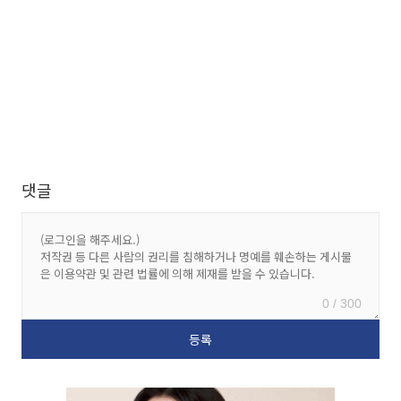
댓글
0 / 300