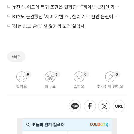
뉴진스, 어도어 복귀 조건은 민희진⋯"하이브 근처만 가도 심장 뛰어"
BTS도 출연했던 '지미 키멜 쇼', 찰리 커크 발언 논란에 무기한 중단
‘경험 無도 환영’ 첫 일자리 도전 설명서
#복귀
0
0
0
0
좋아요
화나요
슬퍼요
추가취재 원해요