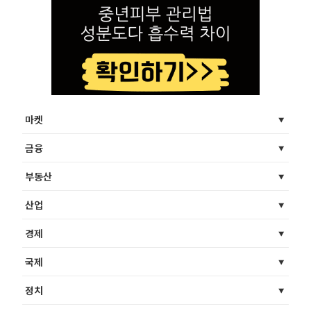
마켓
금융
부동산
산업
경제
국제
정치