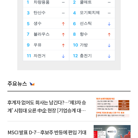
주요뉴스
후계자 없어도 회사는 남긴다?…‘제3자 승
계’ 시험대 오른 中企 현장 [기업승계 대전
환]
MSCI 발표 D-7…후보주 반등에 편입 기대