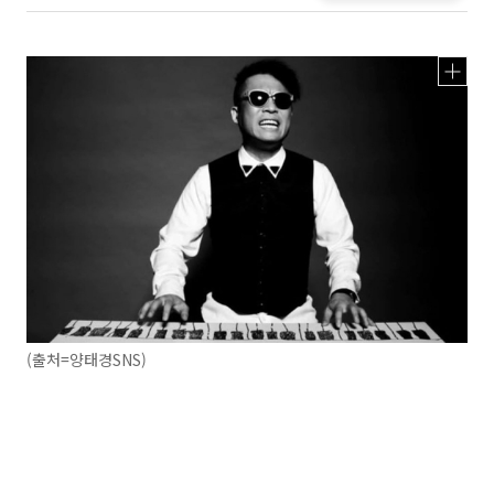
(출처=양태경SNS)