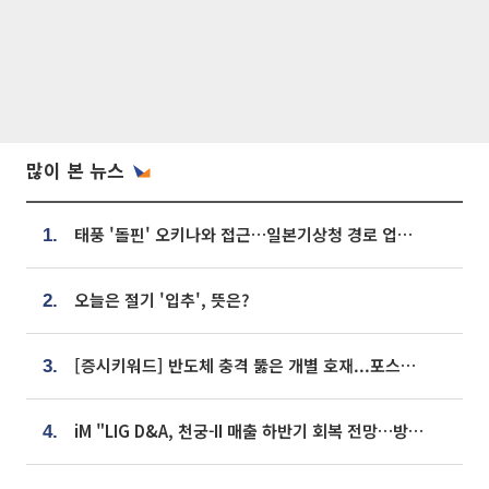
많이 본 뉴스
태풍 '돌핀' 오키나와 접근…일본기상청 경로 업데이트
1.
오늘은 절기 '입추', 뜻은?
2.
[증시키워드] 반도체 충격 뚫은 개별 호재...포스코퓨처엠·에코프로·한화솔루션 '눈길'
3.
iM "LIG D&A, 천궁-II 매출 하반기 회복 전망…방산 톱픽 유지"
4.