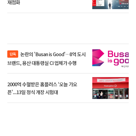
재점화
논란의 'Busan is Good'…8억 도시
단독
브랜드, 용산 대통령실 CI 업체가 수행
2000억 수혈받은 홈플러스 ‘오늘 가오
픈’...13일 정식 개장 시험대