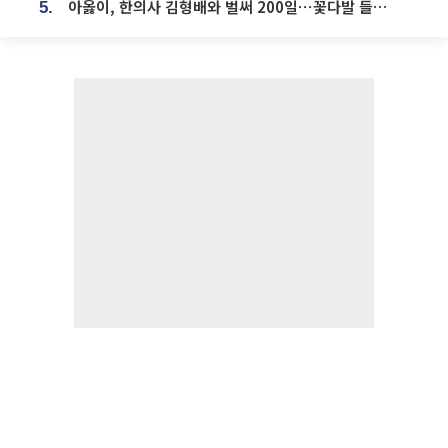
아옳이, 한의사 김형배와 벌써 200일⋯꽃다발 들고 "프러포즈 아냐"
5.