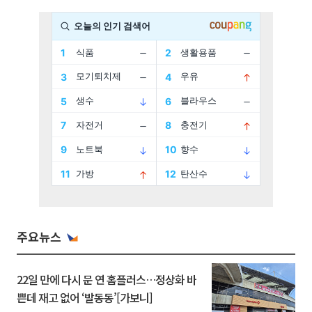
주요뉴스
22일 만에 다시 문 연 홈플러스…정상화 바
쁜데 재고 없어 ‘발동동’[가보니]