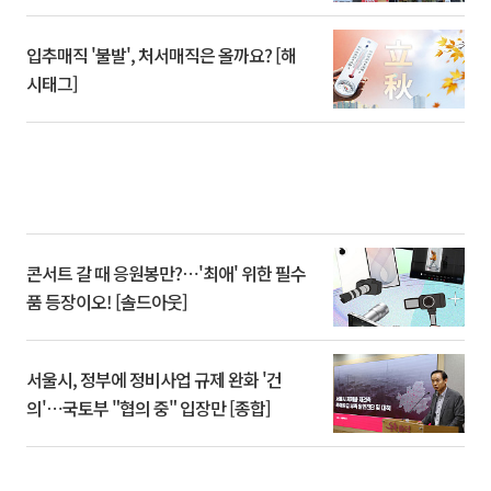
입추매직 '불발', 처서매직은 올까요? [해
시태그]
콘서트 갈 때 응원봉만?⋯'최애' 위한 필수
품 등장이오! [솔드아웃]
서울시, 정부에 정비사업 규제 완화 '건
의'⋯국토부 "협의 중" 입장만 [종합]