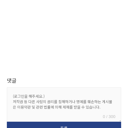
댓글
0 / 300