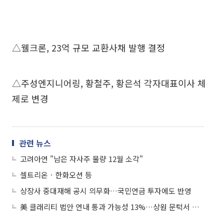
△웰크론, 23억 규모 교환사채 발행 결정
△주성엔지니어링, 황철주, 황은석 각자대표이사 체
제로 변경
관련 뉴스
고려아연 "남은 자사주 물량 12월 소각"
셀트리온ㆍ한화오션 등
상장사 중대재해 공시 의무화…국민연금 투자에도 반영
美 클래리티 법안 연내 통과 가능성 13%…상원 문턱서 제동