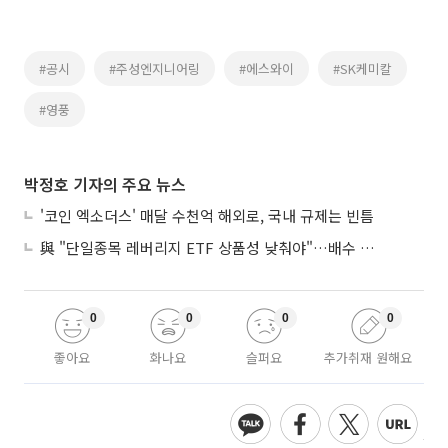
#공시
#주성엔지니어링
#에스와이
#SK케미칼
#영풍
박정호 기자의 주요 뉴스
'코인 엑소더스' 매달 수천억 해외로, 국내 규제는 빈틈
與 "단일종목 레버리지 ETF 상품성 낮춰야"…배수 조정안도 거론
0
0
0
0
좋아요
화나요
슬퍼요
추가취재 원해요