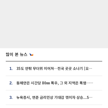
많이 본 뉴스
35도 안팎 무더위 이어져…전국 곳곳 소나기 [오늘 날씨]
1.
동해안은 시간당 80㎜ 폭우, 그 외 지역은 폭염…‘극과 극 날씨’
2.
뉴욕증시, 연준 금리인상 기대감 꺾이자 상승...S&P500 사상 최고치 [종합]
3.