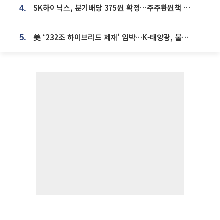
SK하이닉스, 분기배당 375원 확정…주주환원책 9월로 앞당겨 발표
4.
美 ‘232조 하이브리드 제재’ 임박…K-태양광, 불확실성 털고 날개 다나
5.