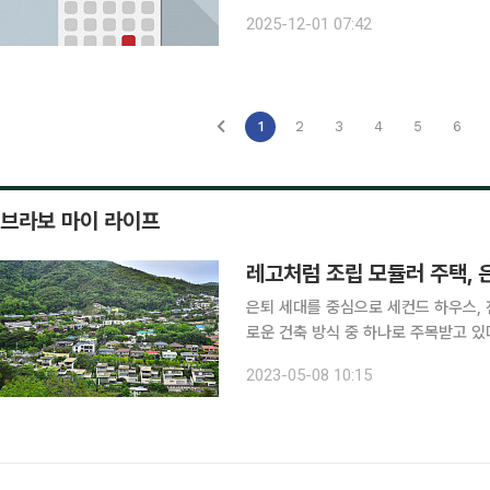
일THK, 네오펙트, 코웰패션
2025-12-01 07:42
1
2
3
4
5
6
브라보 마이 라이프
레고처럼 조립 모듈러 주택, 은
은퇴 세대를 중심으로 세컨드 하우스, 
로운 건축 방식 중 하나로 주목받고 있다. 모듈러 건축은 주요 구조물을 포함해 전기·수도 설비
재 등 전체 건축물의 약 80%를 공장
2023-05-08 10:15
레고 블록을 끼워 맞추듯 조립할 수 있