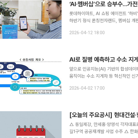
‘AI·멤버십’으로 승부수...
롯데하이마트, AI 쇼핑 에이전트 ‘하
하반기 정식 론칭전자랜드, 멤버십 개
화에 전통 기존양판점 주춤 가전양판업계가 인공지능(AI) 기반 쇼핑 경험과 멤버십 개편을 앞세워
2026-04-12 18:00
불황 돌파에 나섰다. 온라인 중심으로 
AI로 질병 예측하고 수소 지
앞으로 인공지능(AI) 기반의 합성데
움직이는 수소 지게차 등 혁신적인 신기술
부는 2일 '제1차 산업융합 규제특례 
2026-04-02 17:00
중심으로 총 26건의 산업융합 규제샌
[오늘의 주요공시] 현대건설
△ 동일제강, 만세홍·양영석 각자대표로 변경…김우진 대표 
길1구역 공공재개발 사업 수주 △ 한화엔진, 한화오션과 957억 규모 선박용 엔진 공급계약 체결 △