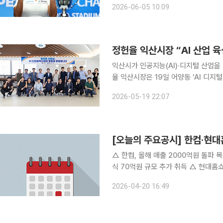
2026-06-05 10:09
정헌율 익산시장 “AI 산업 
익산시가 인공지능(AI)·디지털 산업을 
율 익산시장은 19일 어양동 ‘AI 디지
회를 열고 AI 산업 육성 방안을 논의했다. 정 시장은 이날 디엑셀, 마이크로엑스알, 현대
2026-05-19 22:07
센터 입주기업 7곳의 사업 현황과 기술
[오늘의 주요공시] 한컴·현
△ 한컴, 올해 매출 2000억원 돌파 목표…AI 비중 확대 추
식 70억원 규모 추가 취득 △ 현대홈쇼핑, 임시주총서 포괄적 주식교환 및 자본감소 안건 승인 △
에스티젠바이오, 75억원 규모 의약품 위탁생산 계약 체결 △ 동
2026-04-20 16:49
모 위탁생산 계약 체결 △ 