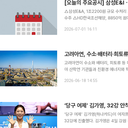
[오늘의 주요공시] 삼성E&I
△삼성E&A, 1조2200원 규모 수처리
수주 △HD한국조선해양, 8850억 원
과 286억 규모 장기유지보수 계약 △
2026-07-01 16:11
주 소각 전제로 2대1 주식병합 추진 
고려아연, 수소·배터리·희토류
고려아연이 수소와 배터리, 희토류 등 
아 산학연 기관들과 친환경 에너지와 
망 안정화와 기술 자립 기반 강화에 나섰다. 고려아연은 현재 여러 산학연 기관과 함께 
2026-06-18 14:55
소재, 희토류 분야를 중심으로 정부 지
‘당구 여제’ 김가영, 32강 안
‘당구 여제’ 김가영(하나카드)이 여자
32강에 진출했다. 김가영은 4일 강원 정선군 하이원리조트 그랜드호텔 컨벤션타워에서 열린
2026-2027시즌 2차 투어 ‘국민의 