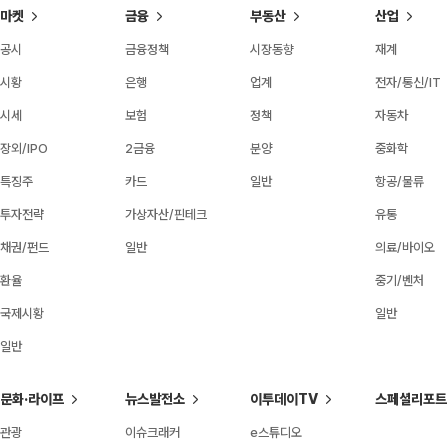
마켓
금융
부동산
산업
공시
금융정책
시장동향
재계
시황
은행
업계
전자/통신/IT
시세
보험
정책
자동차
장외/IPO
2금융
분양
중화학
특징주
카드
일반
항공/물류
투자전략
가상자산/핀테크
유통
채권/펀드
일반
의료/바이오
환율
중기/벤처
국제시황
일반
일반
문화·라이프
뉴스발전소
이투데이TV
스페셜리포트
관광
이슈크래커
e스튜디오