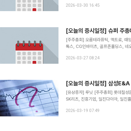
KR모터스, 대표이사 변경…정재경 단독 대표 체제 △ 신성이엔지, 122억 
2026-03-30 16:45
주 △ KISCO홀딩스, 대표이사 변경
[오늘의 증시일정] 슈퍼 주
[주주총회] 오름테라퓨틱, 액트로, 태양
톡스, CG인바이츠, 골프존홀딩스, 네오
존, 바이오스마트, 그린생명과학, 우리로
2026-03-27 08:24
에이텀, 제이티, 유니온바이오메트릭스
[오늘의 증시일정] 삼성E&
[유상증자] 루닛 [주주총회] 롯데칠성음료, 한화오션, 호텔신라, 신한서부티엔디리츠, GS리테일,
SK리츠, 진흥기업, 일진다이아, 일진
홈데코, 하이스틸, 이리츠코크렙, 미원
2026-03-19 07:49
송원산업, 한국수출포장공업, 삼성생명,