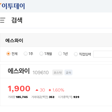
검색
전체
1주
1개월
1년
직접입력
에스와이
109610
코스닥
금속
1,900
30
1.60%
거래량
185,745
거래대금(백만)
352
시가총액(억)
929