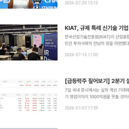
2026-07-23 15:10
경기 고양시 킨텍스 PBA 스타디움에
KIAT, 규제 특례 신기술 기업
한국산업기술진흥원(KIAT)이 산업융
민간 투자사와의 만남의 장을 마련했다. KIAT는 14일 서울 마루180에서 ‘2026년 제1차 산
규제샌드박스 승인기업 IR(기업설명회)
2026-07-15 11:00
이번 행사는 산업통상부가 주관하고 KI
7일 국내 증시에서는 실적 개선 기대와
기 영업이익이 1000억원을 웃돌 것
함 사업 수주 실패 여파로 가격제한폭까지 떨어졌다. 이날 코스피 시장
2026-07-07 17:59
효성화학이다. 효성화학은 전 거