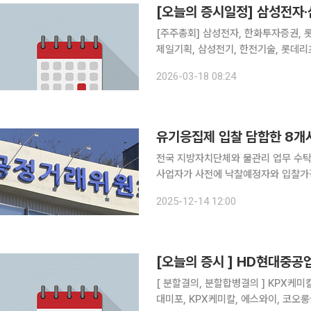
[오늘의 증시일정] 삼성전자·
[주주총회] 삼성전자, 한화투자증권, 롯
제일기획, 삼성전기, 한전기술, 롯데리
원스, 디지아이, 솔트웨어, 엠로, 
2026-03-18 08:24
스, 엘컴텍
유기응집제 입찰 담합한 8개사
전국 지방자치단체와 물관리 업무 수탁
사업자가 사전에 낙찰예정자와 입찰가
됐다. 14일 공정위에 따르면 전국 각 지방자치단체 및 물관리 업무 수탁사업자가 수질 정화용 유기
2025-12-14 12:00
응집제 구매를 위해 2017년 5월부터 
[오늘의 증시 ] HD현대중
[ 분할결의, 분할합병결의 ] KPX케미칼
대미포, KPX케미칼, 에스와이, 코오롱글로벌, 위메이드플