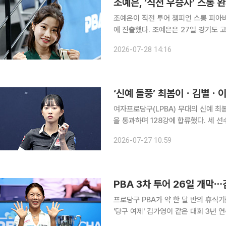
조예은, ‘직전 우승자’ 스롱 
조예은이 직전 투어 챔피언 스롱 피아비
에 진출했다. 조예은은 27일 경기도 고양시 킨텍스 PBA 스타디움에서 열린 프로당구 2026-
2027시즌 3차 투어 ‘친환경 건축자재
2026-07-28 14:16
25-12로 꺾고 32강에 올랐다. 경기는
‘신예 돌풍’ 최봄이ㆍ김별ㆍ이효
여자프로당구(LPBA) 무대의 신예 최봄
을 통과하며 128강에 합류했다. 세 선수는 26일 경기도 고양시 킨텍스 PBA 스타디움에서 열린 프
로당구 2026-2027시즌 3차 투어 ‘
2026-07-27 10:59
운드에서 각각 승리를 거뒀다. 이
PBA 3차 투어 26일 개막
프로당구 PBA가 약 한 달 반의 휴식
'당구 여제' 김가영이 같은 대회 3년 연속 우승에 도전한다. 프로
2027시즌 3차 투어 '친환경 건축자재