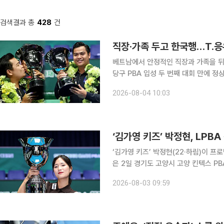
검색결과 총
428
건
직장·가족 두고 한국행…T.응
베트남에서 안정적인 직장과 가족을 뒤
당구 PBA 입성 두 번째 대회 만에 정상에 올랐다. T.응우옌은 3일 경기도 
스타디움에서 열린 2026-2027시즌 
2026-08-04 10:03
PBA 결승에서 세미 사이그너(튀르키
‘김가영 키즈’ 박정현, LPB
‘김가영 키즈’ 박정현(22·하림)이 프로당
은 2일 경기도 고양시 고양 킨텍스 PB
‘친환경 건축자재 에스와이 PBA-LPB
2026-08-03 09:59
4-11 11-5 8-11 11-4 11-2