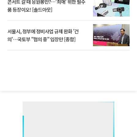
콘서트 갈 때 응원봉만?⋯'최애' 위한 필수
품 등장이오! [솔드아웃]
서울시, 정부에 정비사업 규제 완화 '건
의'⋯국토부 "협의 중" 입장만 [종합]