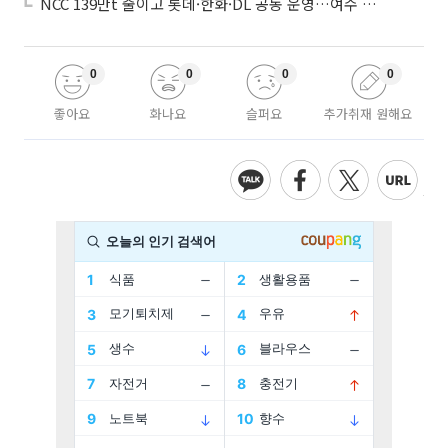
NCC 139만t 줄이고 롯데·한화·DL 공동 운영…여수 1호 본궤도
0
0
0
0
좋아요
화나요
슬퍼요
추가취재 원해요