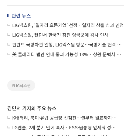
관련 뉴스
LIG넥스원, ‘일자리 으뜸기업’ 선정…일자리 창출 성과 인정
LIG넥스원, 런던서 한국전 참전 영국군에 감사 인사
핀란드 국방차관 일행, LIG넥스원 방문…국방기술 협력 모색
美 클래리티 법안 연내 통과 가능성 13%…상원 문턱서 제동
#LIG넥스원
김민서 기자의 주요 뉴스
K배터리, 북미·유럽 공급망 선점전…셀부터 원료까지 현지화
LG엔솔, 2개 분기 만에 흑자…ESS·원통형 앞세워 성장 가속