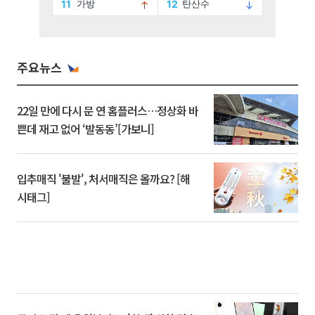
주요뉴스
22일 만에 다시 문 연 홈플러스…정상화 바
쁜데 재고 없어 ‘발동동’[가보니]
입추매직 '불발', 처서매직은 올까요? [해
시태그]