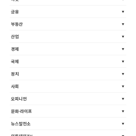
금융
부동산
산업
경제
국제
정치
사회
오피니언
문화·라이프
뉴스발전소
이투데이TV