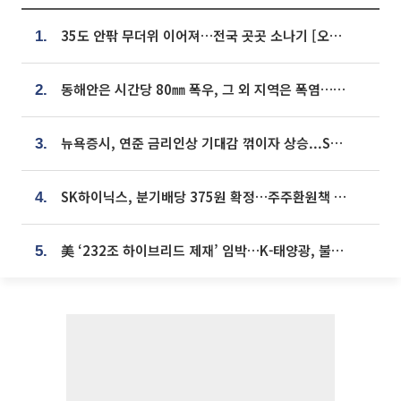
35도 안팎 무더위 이어져…전국 곳곳 소나기 [오늘 날씨]
1.
동해안은 시간당 80㎜ 폭우, 그 외 지역은 폭염…‘극과 극 날씨’
2.
뉴욕증시, 연준 금리인상 기대감 꺾이자 상승...S&P500 사상 최고치 [종합]
3.
SK하이닉스, 분기배당 375원 확정…주주환원책 9월로 앞당겨 발표
4.
美 ‘232조 하이브리드 제재’ 임박…K-태양광, 불확실성 털고 날개 다나
5.