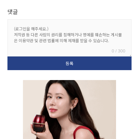
댓글
0 / 300