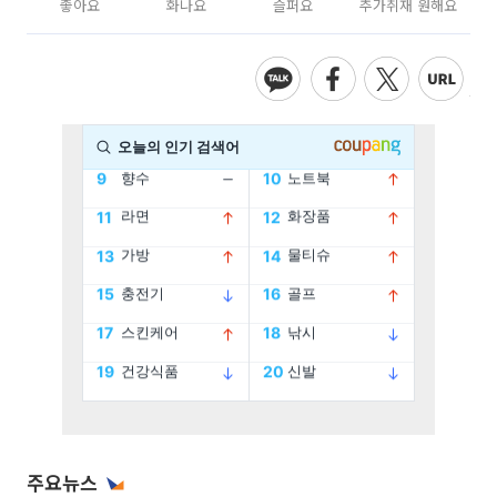
좋아요
화나요
슬퍼요
추가취재 원해요
주요뉴스