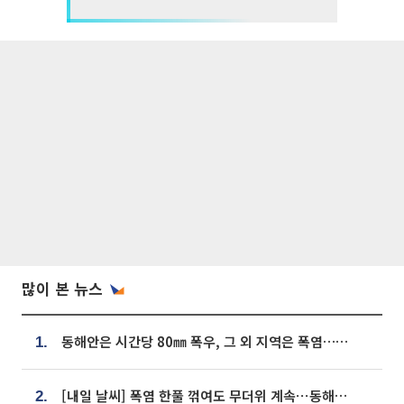
많이 본 뉴스
동해안은 시간당 80㎜ 폭우, 그 외 지역은 폭염…‘극과 극 날씨’
1.
[내일 날씨] 폭염 한풀 꺾여도 무더위 계속⋯동해안 이틀 연속 비
2.