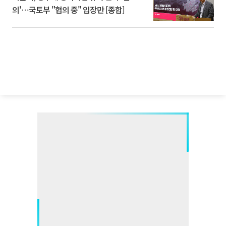
의'⋯국토부 "협의 중" 입장만 [종합]