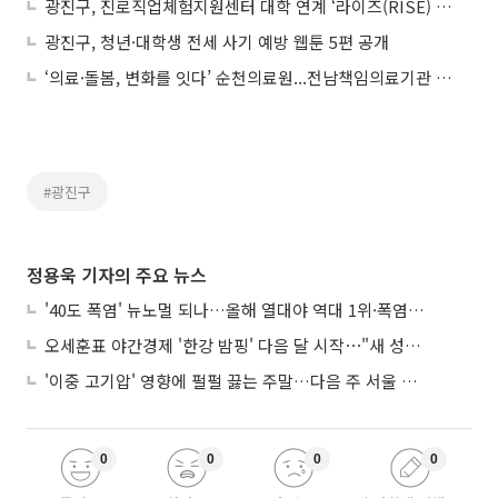
광진구, 진로직업체험지원센터 대학 연계 ‘라이즈(RISE) 사업’ 추진
광진구, 청년·대학생 전세 사기 예방 웹툰 5편 공개
‘의료·돌봄, 변화를 잇다’ 순천의료원...전남책임의료기관 공동 심포지엄
#광진구
정용욱 기자의 주요 뉴스
'40도 폭염' 뉴노멀 되나…올해 열대야 역대 1위·폭염일수 평년 3배 넘어
오세훈표 야간경제 '한강 밤핑' 다음 달 시작⋯"새 성장동력 만들 것"
'이중 고기압' 영향에 펄펄 끓는 주말…다음 주 서울 포함 서쪽이 더 덥다
0
0
0
0