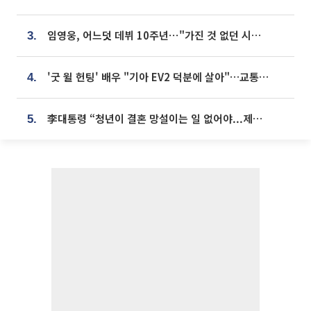
임영웅, 어느덧 데뷔 10주년⋯"가진 것 없던 시절, 내 앞엔 20명의 팬뿐"
3.
'굿 윌 헌팅' 배우 "기아 EV2 덕분에 살아"…교통사고 후 안전성 극찬
4.
李대통령 “청년이 결혼 망설이는 일 없어야...제도상 불이익 조사”
5.