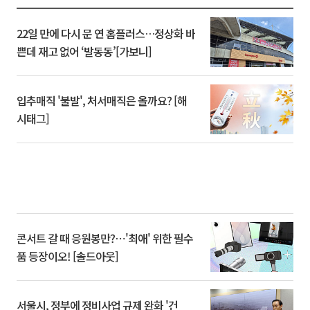
22일 만에 다시 문 연 홈플러스…정상화 바
쁜데 재고 없어 ‘발동동’[가보니]
입추매직 '불발', 처서매직은 올까요? [해
시태그]
콘서트 갈 때 응원봉만?⋯'최애' 위한 필수
품 등장이오! [솔드아웃]
서울시, 정부에 정비사업 규제 완화 '건