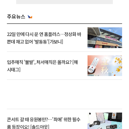
주요뉴스
22일 만에 다시 문 연 홈플러스…정상화 바
쁜데 재고 없어 ‘발동동’[가보니]
입추매직 '불발', 처서매직은 올까요? [해
시태그]
콘서트 갈 때 응원봉만?⋯'최애' 위한 필수
품 등장이오! [솔드아웃]