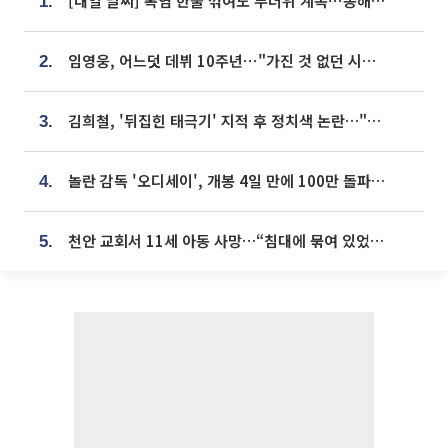
[내일 날씨] 폭염 한풀 꺾여도 무더위 계속⋯동해안 이틀 연속 비
1.
임영웅, 어느덧 데뷔 10주년⋯"가진 것 없던 시절, 내 앞엔 20명의 팬뿐"
2.
김희철, '뒤집힌 태극기' 지적 후 정치색 논란…"좌우 떠나 우리나라 국기"
3.
놀란 감독 '오디세이', 개봉 4일 만에 100만 돌파⋯'왕사남' 보다 빠르다
4.
천안 교회서 11세 아동 사망…“침대에 묶여 있었다” 진술 확보
5.