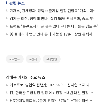
관련 뉴스
기재부, 관세청과 '평택 수출기업 현장 간담회' 개최...애로사항 청취
김기문 회장, 정청래 만나 "철강 50% 관세부과, 중소 부품 업체 피해 없어야"
트럼프 “폴란드서 미군 철수 없다…다른 나라들은 검토 중”
美 클래리티 법안 연내 통과 가능성 13%…상원 문턱서 제동
#트럼프
#관세
#대법원
김해욱 기자의 주요 뉴스
에코프로, 영업익 전년比 102.7%↑…신사업·소재 다각화 박차
日, 한국산 도금강판 덤핑 예비판정…내년 대일 철강 수출 ‘빨간불’
HD현대일렉트릭, 2분기 영업익 37%↑…“데이터센터 사업, 새로운 성장 축”