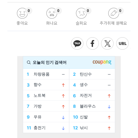
0
0
0
0
좋아요
화나요
슬퍼요
추가취재 원해요