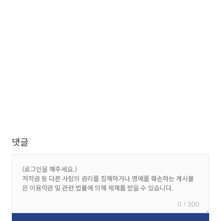
댓글
0 / 300