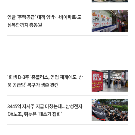
영끌 '주택공급' 대책 임박⋯비아파트·도
심복합까지 총동원
‘회생 D-3주’ 홈플러스, 영업 재개에도 ‘상
품 공급망’ 복구가 생존 관건
3445억 자사주 지급 마쳤는데...삼성전자
DX노조, 뒤늦은 '떼쓰기 집회'