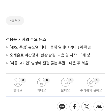
#금천구
정용욱 기자의 주요 뉴스
'40도 폭염' 뉴노멀 되나…올해 열대야 역대 1위·폭염일수 평년 3배 넘어
오세훈표 야간경제 '한강 밤핑' 다음 달 시작⋯"새 성장동력 만들 것"
'이중 고기압' 영향에 펄펄 끓는 주말…다음 주 서울 포함 서쪽이 더 덥다
0
0
0
0
좋아요
화나요
슬퍼요
추가취재 원해요