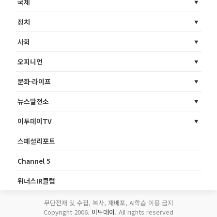
국제
정치
사회
오피니언
문화·라이프
뉴스발전소
이투데이TV
스페셜리포트
Channel 5
위너스IR클럽
무단전재 및 수집, 복사, 재배포, AI학습 이용 금지
Copyright 2006.
이투데이
. All rights reserved