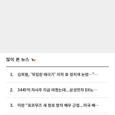
많이 본 뉴스
김희철, '뒤집힌 태극기' 지적 후 정치색 논란…"좌우 떠나 우리나라 국기"
1.
3445억 자사주 지급 마쳤는데...삼성전자 DX노조, 뒤늦은 '떼쓰기 집회'
2.
이란 “호르무즈 새 항로 합의 매우 근접...미국 배상 먼저”
3.