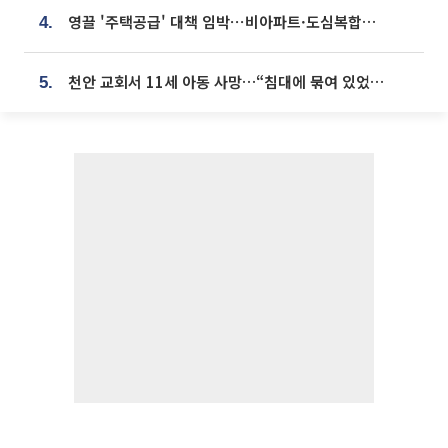
영끌 '주택공급' 대책 임박⋯비아파트·도심복합까지 총동원
4.
천안 교회서 11세 아동 사망…“침대에 묶여 있었다” 진술 확보
5.