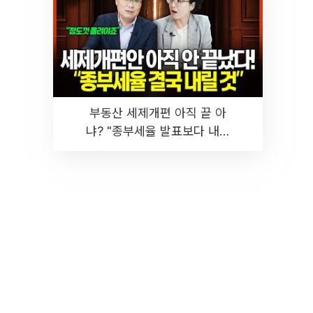
부동산 세제개편 아직 끝 아
냐? "종부세율 발표보다 내릴
것" 장기거주·양도세 전망 I 집
땅지성 I 김인만, 진미윤