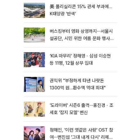
美 폴리실리콘 15% 관세 부과에…
K태양광 ‘반색’
버스킹부터 영화 상영까지⋯서울시
설공단, 시민 위한 여름 문화 행사
마련
‘KIA 마무리’ 정해영ㆍ삼성 이승현
등 11명, 12월 상무 입대
권익위 "부정하게 타낸 나랏돈
1300억 원…환수액 역대 최대"
'도라이버' 시즌6 출격⋯홍진경ㆍ조
세호 '잡지 모델' 변신
정해인, '이런 엿같은 사랑' OST 참
여⋯변진섭 '그대 내게 다시' 리메이