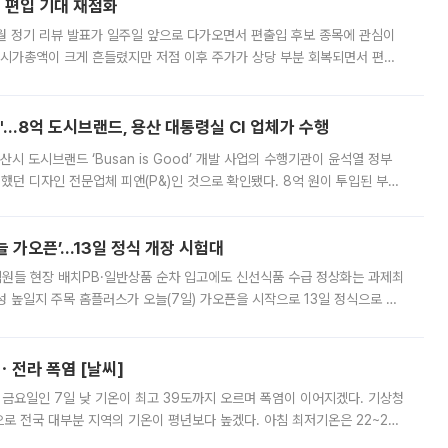
에 편입 기대 재점화
월 정기 리뷰 발표가 일주일 앞으로 다가오면서 편출입 후보 종목에 관심이
 시가총액이 크게 흔들렸지만 저점 이후 주가가 상당 부분 회복되면서 편입
다시 부각되고 있다. 7일 금융투자업계에 따르면 MSCI는 한국시간으로 오는
od'…8억 도시브랜드, 용산 대통령실 CI 업체가 수행
시 도시브랜드 ‘Busan is Good’ 개발 사업의 수행기관이 윤석열 정부
여했던 디자인 전문업체 피앤(P&)인 것으로 확인됐다. 8억 원이 투입된 부산
 부족과 디자인 정체성 논란에 휩싸였던 만큼, 사업 선정 과정과 결과물에
 가오픈’...13일 정식 개장 시험대
.직원들 현장 배치PB·일반상품 순차 입고에도 신선식품 수급 정상화는 과제최
 높일지 주목 홈플러스가 오늘(7일) 가오픈을 시작으로 13일 정식으로 재
직원들이 현장 배치되고, PB 상품과 함께 일반 상품 납품도 순차적으로 진행
ㆍ전라 폭염 [날씨]
 금요일인 7일 낮 기온이 최고 39도까지 오르며 폭염이 이어지겠다. 기상청
로 전국 대부분 지역의 기온이 평년보다 높겠다. 아침 최저기온은 22~27
 대부분 지역에 폭염특보가 발효된 가운데 최고체감온도는 35도 안팎까지 올라