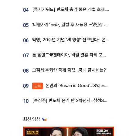
[증시키워드] 반도체 충격 뚫은 개별 호재...포스코퓨처엠·에코프로·한화솔루션 '눈길'
04
‘나솔사계’ 국화, 결별 후 재등장⋯첫인상 투표 휩쓸고 ‘인기녀’ 등극
05
빅뱅, 20주년 기념 '새 뱅봉' 선보인다⋯콘서트 앞두고 팝업 개최
06
톰 홀랜드♥젠데이아, 비밀 결혼 파티 포착⋯호텔 대관비만 9억
07
고점서 후퇴한 국제 금값…국내 금시세는?
08
논란의 'Busan is Good'…8억 도시브랜드, 용산 대통령실 CI 업체가 수행
09
단독
[특징주] 반도체 온기 탄 2차전지...삼성SDI, 장 초반 7% 넘게 껑충
10
최신 영상