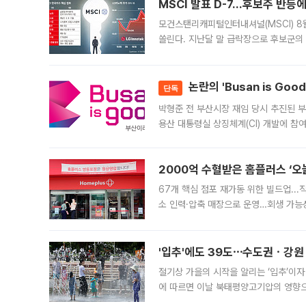
MSCI 발표 D-7…후보주 반등
모건스탠리캐피털인터내셔널(MSCI) 8
쏠린다. 지난달 말 급락장으로 후보군의
가능성과 지수 추종 자금 유입 기대가 
논란의 'Busan is Go
단독
박형준 전 부산시장 재임 당시 추진된 부산
용산 대통령실 상징체계(CI) 개발에 참
도시브랜드 사업이 공개 이후 시민 공감
2000억 수혈받은 홈플러스 ‘오늘
67개 핵심 점포 재가동 위한 빌드업..
소 인력·압축 매장으로 운영…회생 가능성
영업을 시작한다. 핵심 점포 67개에는 
'입추'에도 39도⋯수도권ㆍ강원
절기상 가을의 시작을 알리는 ‘입추’이자
에 따르면 이날 북태평양고기압의 영향으
도, 낮 최고기온은 31~39도로, 전국