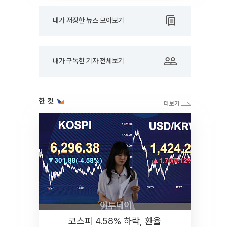
내가 저장한 뉴스 모아보기
내가 구독한 기자 전체보기
한 컷
코스피 4.58% 하락, 환율