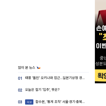
많이 본 뉴스
태풍 '돌핀' 오키나와 접근…일본기상청 경로 업데이트
01
오늘은 절기 '입추', 뜻은?
02
합수본, '통계 조작' 서울·경기·충북 선관위 등 추가 압수수색
03
속보