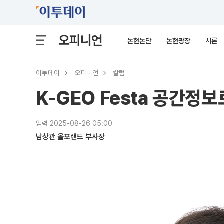
오피니언
논현논단
논현광장
시론
이투데이
오피니언
칼럼
K-GEO Festa 공간정
입력 2025-08-26 05:00
남상관 올포랜드 부사장