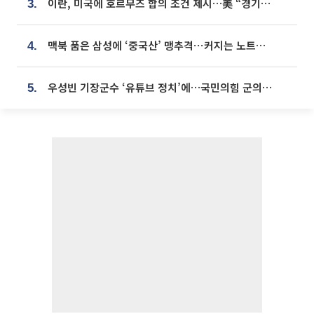
이란, 미국에 호르무즈 합의 조건 제시…美 “경기 아직 안 끝나” [종합]
3.
맥북 품은 삼성에 ‘중국산’ 맹추격⋯커지는 노트북 OLED 시장
4.
우성빈 기장군수 ‘유튜브 정치’에…국민의힘 군의원들 집단 반발
5.