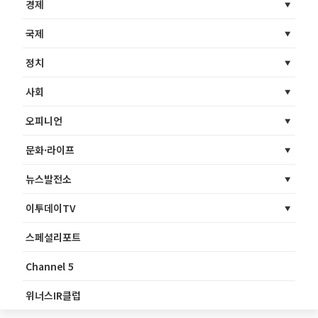
경제
국제
정치
사회
오피니언
문화·라이프
뉴스발전소
이투데이TV
스페셜리포트
Channel 5
위너스IR클럽