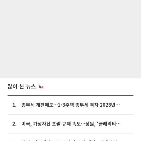
많이 본 뉴스
종부세 개편에도…1·3주택 종부세 격차 2028년부터 확대
1.
미국, 가상자산 포괄 규제 속도…상원, ‘클래리티법’ 9월 절차투표 추진
2.