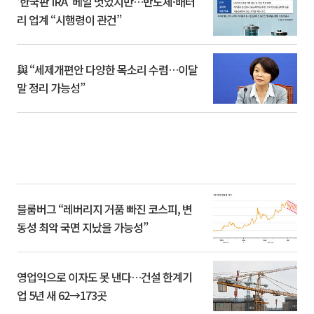
‘한국판 IRA’ 베일 벗었지만…반도체·배터
리 업계 “시행령이 관건”
與 “세제개편안 다양한 목소리 수렴…이달
말 정리 가능성”
블룸버그 “레버리지 거품 빠진 코스피, 변
동성 최악 국면 지났을 가능성”
영업익으로 이자도 못 낸다…건설 한계기
업 5년 새 62→173곳