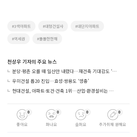
#3색아파트
#대형건설사
#대단지아파트
#역세권
#똘똘한한채
천상우 기자의 주요 뉴스
분당·평촌 오를 때 일산만 내렸다…재건축 기대감도 ‘무색’
우미건설 톱20 진입…효성·쌍용도 ‘껑충’
현대건설, 아파트·토건·건축 1위…산업·환경설비는 삼성E&A
0
0
0
0
좋아요
화나요
슬퍼요
추가취재 원해요