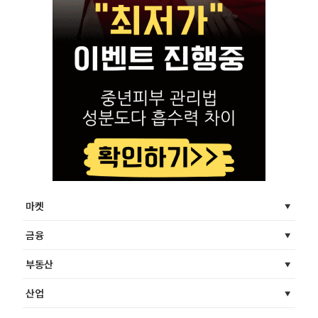
마켓
금융
부동산
산업