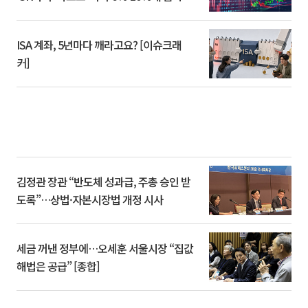
ISA 계좌, 5년마다 깨라고요? [이슈크래
커]
김정관 장관 “반도체 성과급, 주총 승인 받
도록”…상법·자본시장법 개정 시사
세금 꺼낸 정부에…오세훈 서울시장 “집값
해법은 공급” [종합]