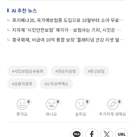
AI 추천 뉴스
프리베나20, 국가예방접종 도입으로 10월부터 소아 무료 접종
지자체 ‘시민안전보험’ 제각각…보험사는 기피, 시민은 소외
흥국화재, 비급여 10억 통합 보장 '플래티넘 건강 리셋 월렛'⋯"갱신 시 한도 복원"
#사망보험금유동화
#연금지급형
#종신보험
#금융위원회
#소득공백해소
0
0
0
0
좋아요
화나요
슬퍼요
추가취재 원해요