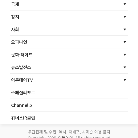
국제
정치
사회
오피니언
문화·라이프
뉴스발전소
이투데이TV
스페셜리포트
Channel 5
위너스IR클럽
무단전재 및 수집, 복사, 재배포, AI학습 이용 금지
Copyright 2006.
이투데이
. All rights reserved