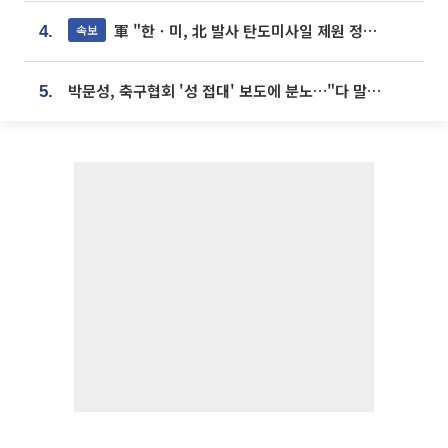
軍 "한ㆍ미, 北 발사 탄도미사일 제원 정밀분석 중"
속보
4.
박문성, 축구협회 '성 접대' 보도에 분노…"다 말아먹으려고 작정했나"
5.