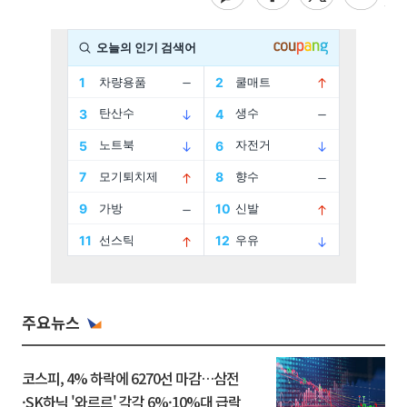
주요뉴스
코스피, 4% 하락에 6270선 마감…삼전
·SK하닉 '와르르' 각각 6%·10%대 급락