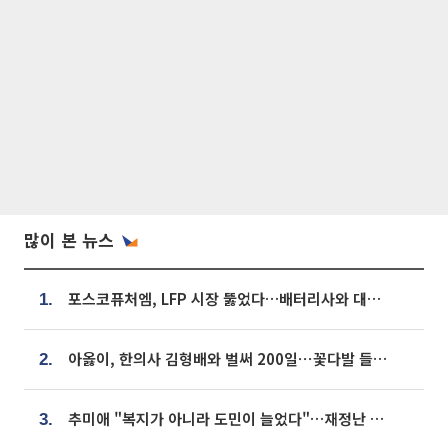
많이 본 뉴스
포스코퓨처엠, LFP 시장 뚫었다…배터리사와 대규모 장기 공급 합의
1.
아옳이, 한의사 김형배와 벌써 200일⋯꽃다발 들고 "프러포즈 아냐"
2.
추미애 "복지가 아니라 도민이 늘었다"…재정난 책임론 정면돌파
3.