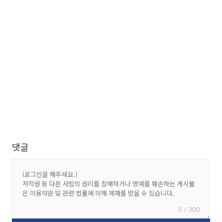
댓글
0 / 300