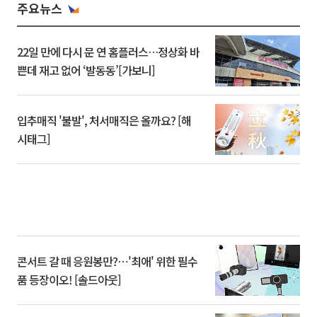
주요뉴스
22일 만에 다시 문 연 홈플러스…정상화 바
쁜데 재고 없어 ‘발동동’[가보니]
입추매직 '불발', 처서매직은 올까요? [해
시태그]
콘서트 갈 때 응원봉만?⋯'최애' 위한 필수
품 등장이오! [솔드아웃]