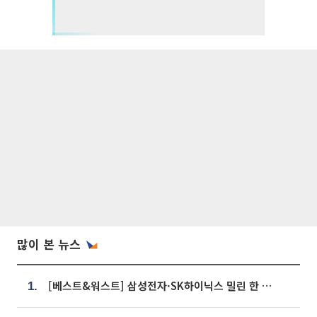
많이 본 뉴스
[베스트&워스트] 삼성전자·SK하이닉스 밀린 한 주…상상인증권은 85% 급등
1.