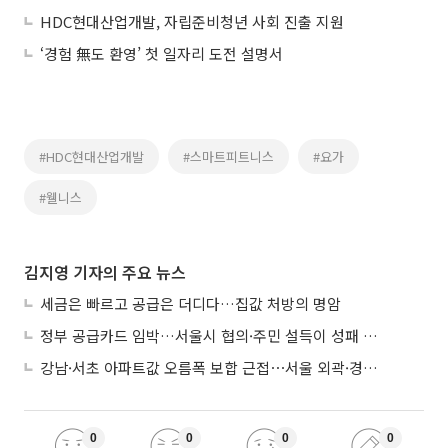
HDC현대산업개발, 자립준비청년 사회 진출 지원
‘경험 無도 환영’ 첫 일자리 도전 설명서
#HDC현대산업개발
#스마트피트니스
#요가
#웰니스
김지영 기자의 주요 뉴스
세금은 빠르고 공급은 더디다…집값 처방의 명암
정부 공급카드 임박…서울시 협의·주민 설득이 성패 가른다
강남·서초 아파트값 오름폭 보합 근접⋯서울 외곽·경기 남부 중심 매수세
0
0
0
0