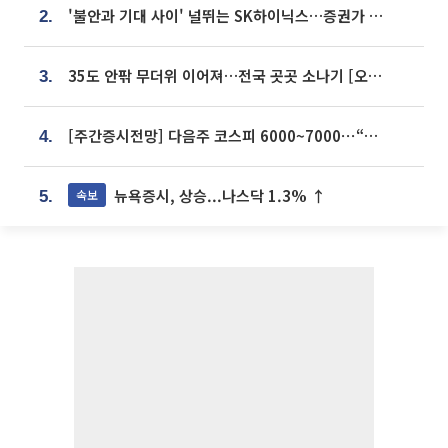
'불안과 기대 사이' 널뛰는 SK하이닉스…증권가 "HBM4·LTA 기반 펀터멘털 견고"
2.
35도 안팎 무더위 이어져…전국 곳곳 소나기 [오늘 날씨]
3.
[주간증시전망] 다음주 코스피 6000~7000⋯“外人 수급은 정책이 변수”
4.
뉴욕증시, 상승...나스닥 1.3% ↑
속보
5.