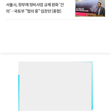
서울시, 정부에 정비사업 규제 완화 '건
의'⋯국토부 "협의 중" 입장만 [종합]