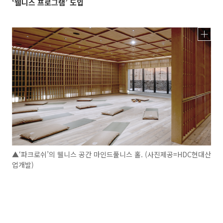
‘웰니스 프로그램’ 도입
▲‘파크로쉬’의 웰니스 공간 마인드풀니스 홀. (사진제공=HDC현대산
업개발)