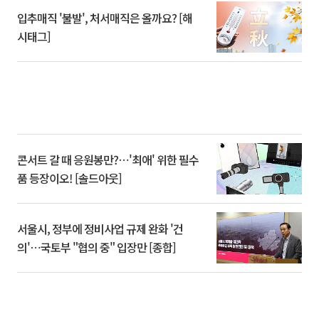
입추매직 '불발', 처서매직은 올까요? [해
시태그]
콘서트 갈 때 응원봉만?⋯'최애' 위한 필수
품 등장이오! [솔드아웃]
서울시, 정부에 정비사업 규제 완화 '건
의'⋯국토부 "협의 중" 입장만 [종합]