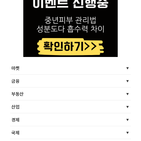
마켓
금융
부동산
산업
경제
국제