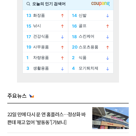
주요뉴스
22일 만에 다시 문 연 홈플러스…정상화 바
쁜데 재고 없어 ‘발동동’[가보니]