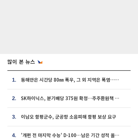
많이 본 뉴스
동해안은 시간당 80㎜ 폭우, 그 외 지역은 폭염…‘극과 극 날씨’
1.
SK하이닉스, 분기배당 375원 확정…주주환원책 9월로 앞당겨 발표
2.
이남오 함평군수, 군공항 소음피해 함평 보상 요구
3.
'개편 전 마지막 수능' D-100⋯남은 기간 성적 올릴 전략은
4.