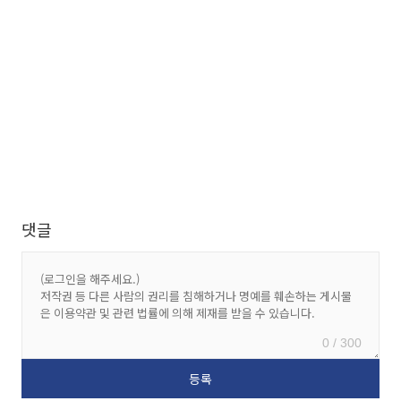
댓글
0 / 300