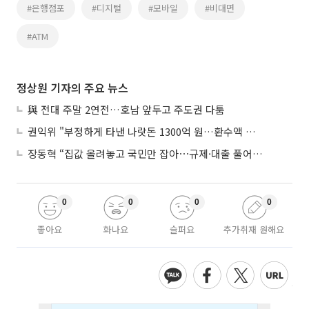
#은행점포
#디지털
#모바일
#비대면
#ATM
정상원 기자의 주요 뉴스
與 전대 주말 2연전…호남 앞두고 주도권 다툼
권익위 "부정하게 타낸 나랏돈 1300억 원…환수액 역대 최대"
장동혁 “집값 올려놓고 국민만 잡아⋯규제·대출 풀어야”
0
0
0
0
좋아요
화나요
슬퍼요
추가취재 원해요