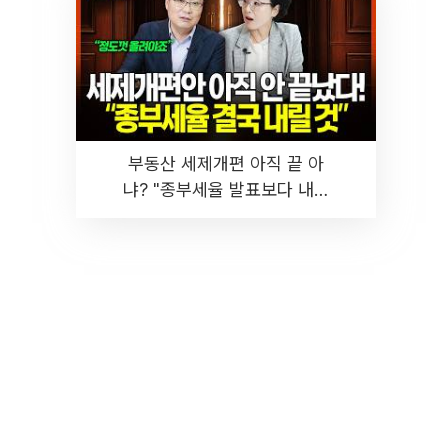
부동산 세제개편 아직 끝 아
냐? "종부세율 발표보다 내릴
것" 장기거주·양도세 전망 I 집
땅지성 I 김인만, 진미윤