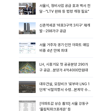
서울시, 정비사업 공급 효과 백서 전
달⋯"LTV 완화 등 법령 개정 필요"
신촌역세권 '마포3구역 3지구' 재개
발⋯298가구 공급
서울 거주자 경기·인천 아파트 매입
비중 4년 만에 최대
LH, 시흥거모 첫 공공분양 290가
구 공급…분양가 4억4000만원대
대우건설, 모잠비크 '로부마 LNG 1
단계' 낙찰의향서 수령…본계약 수
주 ‘청신호'
[아파트값 상승 톱10] 서울 강동구
‘올림픽파크포레온’ 등