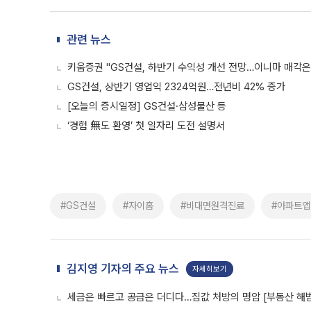
관련 뉴스
키움증권 "GS건설, 하반기 수익성 개선 전망…이니마 매각은
GS건설, 상반기 영업익 2324억원…전년비 42% 증가
[오늘의 증시일정] GS건설·삼성물산 등
‘경험 無도 환영’ 첫 일자리 도전 설명서
#GS건설
#자이홈
#비대면원격진료
#아파트앱
김지영 기자의 주요 뉴스
자세히보기
세금은 빠르고 공급은 더디다…집값 처방의 명암 [부동산 해법