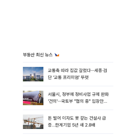
부동산 최신 뉴스
교통축 따라 집값 갈렸다⋯세종·검
단 ‘교통 프리미엄’ 뚜렷
서울시, 정부에 정비사업 규제 완화
'건의'⋯국토부 "협의 중" 입장만
[종합]
돈 벌어 이자도 못 갚는 건설사 급
증…한계기업 5년 새 2.8배