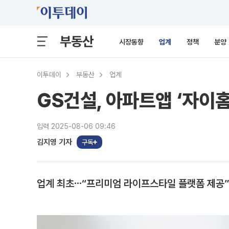
부동산
시장동향
업계
정책
분양
이투데이
부동산
업계
GS건설, 아파트앱 ‘자이
입력 2025-08-06 09:46
김지영 기자
구독
업계 최초⋯“프리미엄 라이프스타일 플랫폼 제공”