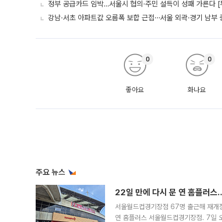
정부 공급카드 임박…서울시 협의·주민 설득이 성패 가른다 [
강남·서초 아파트값 오름폭 보합 근접⋯서울 외곽·경기 남부
0
0
좋아요
화나요
주요 뉴스
22일 만에 다시 문 연 홈플러스
서울월드컵경기장점 67명 출근해 재개점 
연 홈플러스 서울월드컵경기장점. 7일 