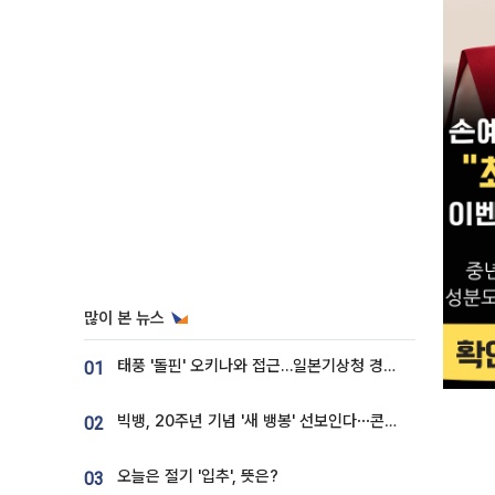
많이 본 뉴스
태풍 '돌핀' 오키나와 접근…일본기상청 경로 업데이트
01
빅뱅, 20주년 기념 '새 뱅봉' 선보인다⋯콘서트 앞두고 팝업 개최
02
오늘은 절기 '입추', 뜻은?
03