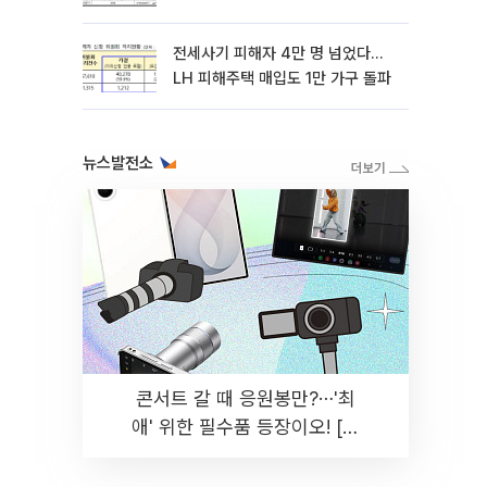
전세사기 피해자 4만 명 넘었다…
LH 피해주택 매입도 1만 가구 돌파
뉴스발전소
콘서트 갈 때 응원봉만?⋯'최
애' 위한 필수품 등장이오! [솔
드아웃]