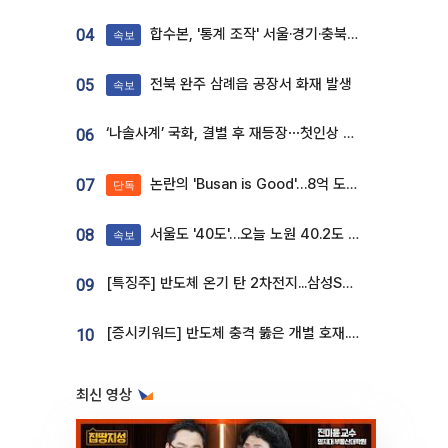
합수본, '통계 조작' 서울·경기·충북 선관위 등 추가 압수수색
04
속보
전북 완주 삼례읍 공장서 화재 발생
05
속보
‘나솔사계’ 국화, 결별 후 재등장⋯첫인상 투표 휩쓸고 ‘인기녀’ 등극
06
논란의 'Busan is Good'…8억 도시브랜드, 용산 대통령실 CI 업체가 수행
07
단독
서울도 '40도'…오늘 노원 40.2도 기록
08
속보
[특징주] 반도체 온기 탄 2차전지...삼성SDI, 장 초반 7% 넘게 껑충
09
[증시키워드] 반도체 충격 뚫은 개별 호재...포스코퓨처엠·에코프로·한화솔루션 '눈길'
10
최신 영상