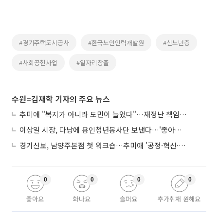
#경기주택도시공사
#한국노인인력개발원
#신노년층
#사회공헌사업
#일자리창출
수원=김재학 기자의 주요 뉴스
추미애 "복지가 아니라 도민이 늘었다"…재정난 책임론 정면돌파
이상일 시장, 다낭에 용인청년봉사단 보낸다…'좋아용 거리' 만든다
경기신보, 남양주본점 첫 워크숍…추미애 '공정·혁신·포용' 전면 반영
0
0
0
0
좋아요
화나요
슬퍼요
추가취재 원해요