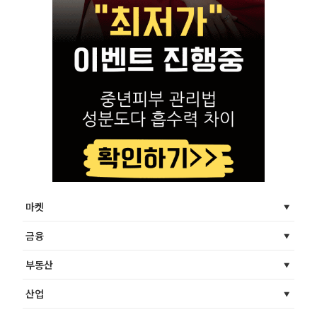
마켓
금융
부동산
산업