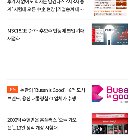
후계자 없어도 회사는 남긴다?…‘제3자 승
계’ 시험대 오른 中企 현장 [기업승계 대전
환]
MSCI 발표 D-7…후보주 반등에 편입 기대
재점화
논란의 'Busan is Good'…8억 도시
단독
브랜드, 용산 대통령실 CI 업체가 수행
2000억 수혈받은 홈플러스 ‘오늘 가오
픈’...13일 정식 개장 시험대