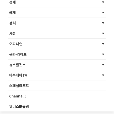
경제
국제
정치
사회
오피니언
문화·라이프
뉴스발전소
이투데이TV
스페셜리포트
Channel 5
위너스IR클럽