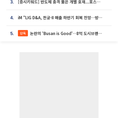
[증시키워드] 반도체 충격 뚫은 개별 호재...포스코퓨처엠·에코프로·한화솔루션 '눈길'
3.
iM "LIG D&A, 천궁-II 매출 하반기 회복 전망…방산 톱픽 유지"
4.
논란의 'Busan is Good'…8억 도시브랜드, 용산 대통령실 CI 업체가 수행
단독
5.