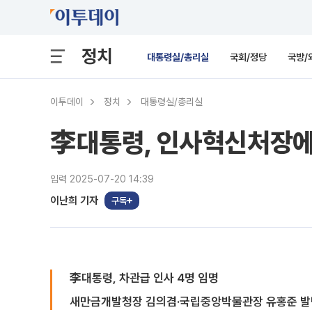
정치
대통령실/총리실
국회/정당
국방/
이투데이
정치
대통령실/총리실
李대통령, 인사혁신처장에
입력 2025-07-20 14:39
이난희 기자
구독
李대통령, 차관급 인사 4명 임명
새만금개발청장 김의겸·국립중앙박물관장 유홍준 발