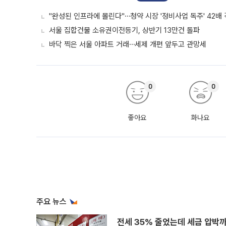
"완성된 인프라에 몰린다"⋯청약 시장 '정비사업 독주' 42배
서울 집합건물 소유권이전등기, 상반기 13만건 돌파
바닥 찍은 서울 아파트 거래⋯세제 개편 앞두고 관망세
0
0
좋아요
화나요
주요 뉴스
전세 35% 줄었는데 세금 압박까