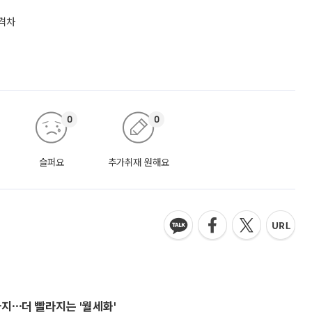
 격차
0
0
슬퍼요
추가취재 원해요
지⋯더 빨라지는 '월세화'