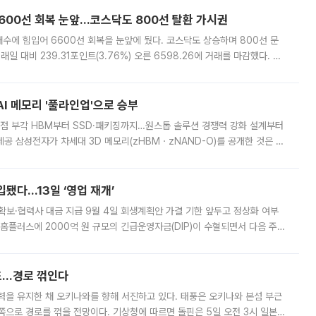
 6600선 회복 눈앞…코스닥도 800선 탈환 가시권
수에 힘입어 6600선 회복을 눈앞에 뒀다. 코스닥도 상승하며 800선 문
일 대비 239.31포인트(3.76%) 오른 6598.26에 거래를 마감했다. 장
부 반납하며 6600선 바로 아래에서 장을 마쳤다. 오전 9시24분엔 매수 사
AI 메모리 '풀라인업'으로 승부
 강점 부각 HBM부터 SSD·패키징까지…원스톱 솔루션 경쟁력 강화 설계부터
 제공 삼성전자가 차세대 3D 메모리(zHBMㆍzNAND-O)를 공개한 것은 단
메모리 전 영역을 아우르는 '풀라인업' 전략을 본격화했다는 의미가 크다. 고
입됐다…13일 ‘영업 재개’
품 확보·협력사 대금 지급 9월 4일 회생계획안 가결 기한 앞두고 정상화 여부
홈플러스에 2000억 원 규모의 긴급운영자금(DIP)이 수혈되면서 다음 주
고 있다. 5일 홈플러스와 법조계에 따르면 서울회생법원이 DIP 대출을 허
모드…경로 꺾인다
 세력을 유지한 채 오키나와를 향해 서진하고 있다. 태풍은 오키나와 본섬 부근
쪽으로 경로를 꺾을 전망이다. 기상청에 따르면 돌핀은 5일 오전 3시 일본