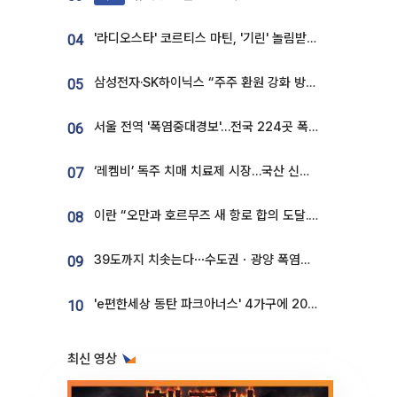
'라디오스타' 코르티스 마틴, '기린' 놀림받던 190.5cm…"명품쇼 빛낸 모델핏"
04
삼성전자·SK하이닉스 “주주 환원 강화 방안 마련”
05
서울 전역 '폭염중대경보'…전국 224곳 폭염특보
06
‘레켐비’ 독주 치매 치료제 시장…국산 신약 등장하나
07
이란 “오만과 호르무즈 새 항로 합의 도달...완전 재개방은 아냐”
08
39도까지 치솟는다⋯수도권ㆍ광양 폭염중대경보 [날씨]
09
'e편한세상 동탄 파크아너스' 4가구에 2022명 몰려⋯최고 1172대 1
10
최신 영상