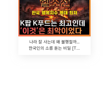
나라 잘 사는데 왜 불행할까...
한국인의 소름 돋는 비밀 [T같
은F]