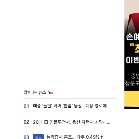
많이 본 뉴스
태풍 '돌핀' 이어 '찬홈' 등장…예상 경로에 한국 '한숨'
01
02
20대 日 인플루언서, 용산 자택서 사망⋯SNS 라방 중 숨져
뉴욕증시 혼조… 다우 0.49%↑
03
속보