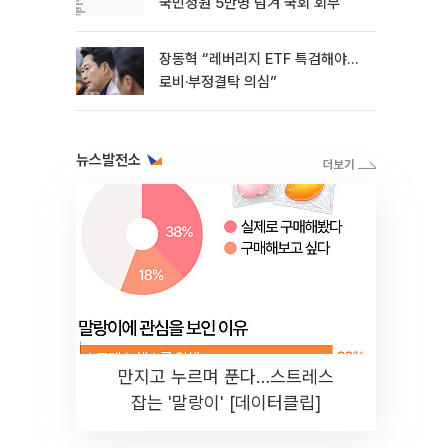
국민청원 5만명 넘겨 국회 회부
장동혁 “레버리지 ETF 특검해야…
로비·부정결탁 의심”
뉴스발전소
만지고 누르며 푼다…스트레스
잡는 '말랑이' [데이터클립]