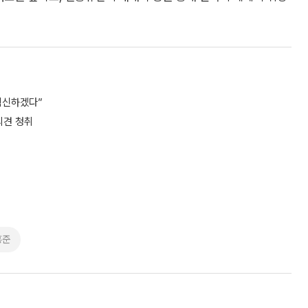
 혁신하겠다”
의견 청취
홍준