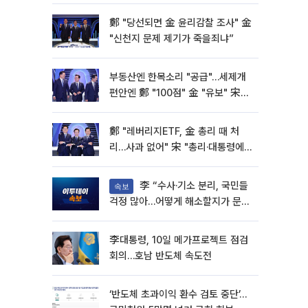
방'[종합]
鄭 "당선되면 金 윤리감찰 조사" 金
"신천지 문제 제기가 죽을죄냐”
부동산엔 한목소리 "공급"…세제개
편안엔 鄭 "100점" 金 "유보" 宋
"보완"
鄭 "레버리지ETF, 金 총리 때 처
리…사과 없어" 宋 "총리·대통령에
책임 전가 안 돼"
李 “수사·기소 분리, 국민들
속보
걱정 많아…어떻게 해소할지가 문
제”
李대통령, 10일 메가프로젝트 점검
회의…호남 반도체 속도전
‘반도체 초과이익 환수 검토 중단’…