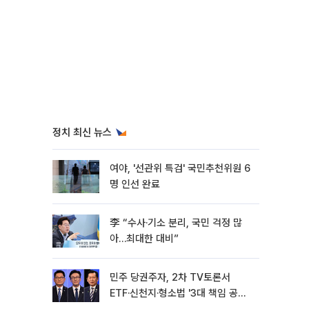
정치 최신 뉴스
여야, '선관위 특검' 국민추천위원 6
명 인선 완료
李 “수사·기소 분리, 국민 걱정 많
아…최대한 대비”
민주 당권주자, 2차 TV토론서
ETF·신천지·형소법 '3대 책임 공