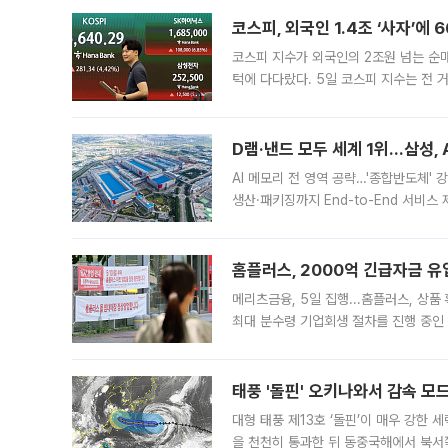
코스피, 외국인 1.4조 ‘사자’에
코스피 지수가 외국인의 2조원 넘는 순매
턱에 다다랐다. 5일 코스피 지수는 전 거래
중 6600선을 웃돌았지만 상승 폭을 일
이드카가 발
D램·낸드 모두 세계 1위…삼성, 
AI 메모리 전 영역 공략…'종합반도체'
생산·패키징까지 End-to-End 서비스
순히 신제품을 선보인 차원을 넘어 AI 
대역폭메모
홈플러스, 2000억 긴급자금 유
메리츠금융, 5일 집행...홈플러스, 상
최대 분수령 기업회생 절차를 진행 중인 
전국 67개 점포의 영업 재개가 가시화되
가
태풍 '돌핀' 오키나와서 감속 
대형 태풍 제13호 ‘돌핀’이 매우 강한
을 천천히 통과한 뒤 동중국해에서 북서