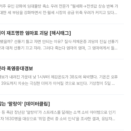
실거주 유인 강화에 임대물량 축소 우려 전문가 “월세화→전셋값 상승 반복 가
대한 세 부담을 강화하면서 전·월세 시장의 공급 위축 우려가 커지고 있다.
임대주택 공급이 줄고 임대료 상승 압력이 커질 수 있다는 우려가 나온다.
염이 재조명한 엄마표 괴담 [해시태그]
작됐을까? 선풍기 틀고 자면 안되는 이유? 질식·저체온증 괴담의 진실 선풍기
과 대처 선풍기 끄고 자라. 그러다 죽는다 엄마의 엄마, 그 엄마에게서 들어
도 꼭 방에 들려 선풍기를 끄고 가는 엄마 덕에 무사히(?) 살아서 어른
전라 폭염중대경보
보가 내려진 가운데 낮 1시부터 체감온도가 38도에 육박했다. 기온은 오후
 39도까지 치솟는 극심한 더위가 이어질 것으로 보인다. 기상청이 5일 오
날 오후 1시까지 최고체감온도는 경기 김포와 여주 금사에서 각각 37.7도를
는 '말랑이' [데이터클립]
 등 촉감 장난감 '말랑이'가 스트레스를 달래는 소액 소비 아이템으로 인기
자 1630명을 대상으로 '취업 준비 중 소비 인식'을 조사한 결과, 응답자의
 소비와 일상이 필요하다고 답했다. 반면 '취업 전까지 소비와 여가를 줄