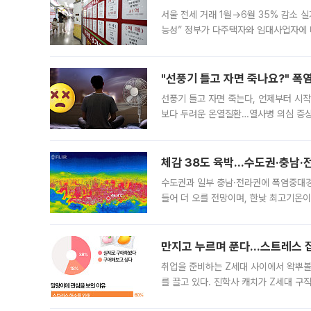
서울 전세 거래 1월→6월 35% 감소 
능성” 정부가 다주택자와 임대사업자에 
실거주 중심으로 세제가 개편되면 민간 
"선풍기 틀고 자면 죽나요?" 폭
선풍기 틀고 자면 죽는다, 언제부터 시
보다 두려운 온열질환…열사병 의심 증상
왔던 여름 괴담. 열대야로 괴로웠던 날에
체감 38도 육박…수도권·충남·
수도권과 일부 충남·전라권에 폭염중대경
들어 더 오를 전망이며, 한낮 최고기온이
후 1시 10분 발표한 속보에 따르면 이
만지고 누르며 푼다…스트레스 잡
취업을 준비하는 Z세대 사이에서 왁뿌볼
를 끌고 있다. 진학사 캐치가 Z세대 구직
56%는 취업 준비 기간에도 자신을 위한