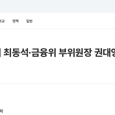
외교
정책
일반
 최동석·금융위 부위원장 권대영
탁