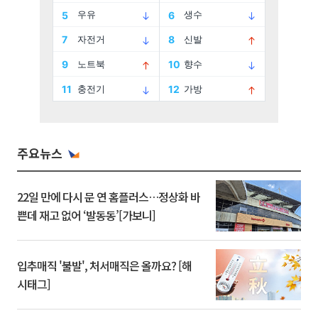
주요뉴스
22일 만에 다시 문 연 홈플러스…정상화 바
쁜데 재고 없어 ‘발동동’[가보니]
입추매직 '불발', 처서매직은 올까요? [해
시태그]