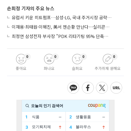
손희정 기자의 주요 뉴스
유럽서 키운 히트펌프…삼성·LG, 국내 주거시장 공략 ‘속도’
이재용·최태원·이해진, 美서 젠슨황 만난다⋯실리콘밸리 집결하는 AI리더
최정연 삼성전자 부사장 "PDK 리타기팅 95% 단축…에이전트 AI 시범 활용"
0
0
0
0
좋아요
화나요
슬퍼요
추가취재 원해요