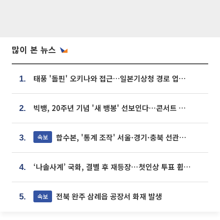
많이 본 뉴스
태풍 '돌핀' 오키나와 접근…일본기상청 경로 업데이트
1.
빅뱅, 20주년 기념 '새 뱅봉' 선보인다⋯콘서트 앞두고 팝업 개최
2.
합수본, '통계 조작' 서울·경기·충북 선관위 등 추가 압수수색
속보
3.
‘나솔사계’ 국화, 결별 후 재등장⋯첫인상 투표 휩쓸고 ‘인기녀’ 등극
4.
전북 완주 삼례읍 공장서 화재 발생
속보
5.