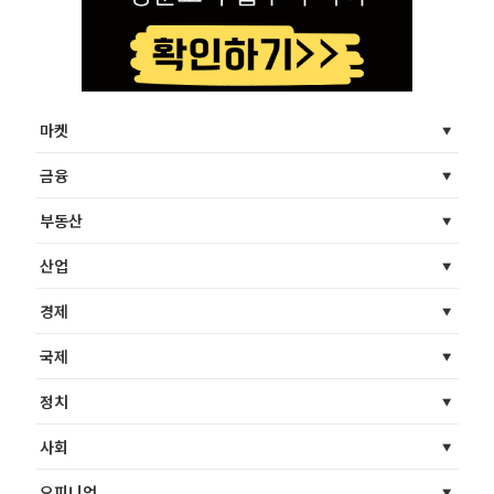
마켓
금융
부동산
산업
경제
국제
정치
사회
오피니언