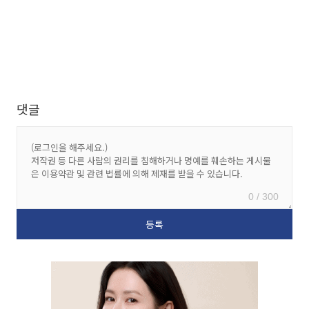
댓글
0 / 300