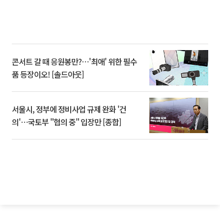
콘서트 갈 때 응원봉만?⋯'최애' 위한 필수
품 등장이오! [솔드아웃]
서울시, 정부에 정비사업 규제 완화 '건
의'⋯국토부 "협의 중" 입장만 [종합]