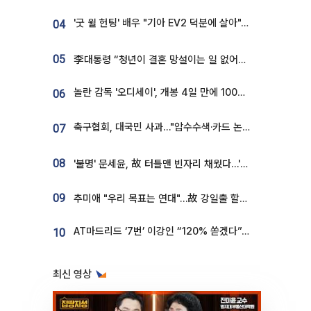
'굿 윌 헌팅' 배우 "기아 EV2 덕분에 살아"…교통사고 후 안전성 극찬
04
05
李대통령 “청년이 결혼 망설이는 일 없어야...제도상 불이익 조사”
놀란 감독 '오디세이', 개봉 4일 만에 100만 돌파⋯'왕사남' 보다 빠르다
06
축구협회, 대국민 사과…"압수수색·카드 논란 사죄, 강도 높은 쇄신"
07
08
'불명' 문세윤, 故 터틀맨 빈자리 채웠다…'거북이' 눈물의 최종 우승
09
추미애 "우리 목표는 연대"…故 강일출 할머니 흉상 제막
AT마드리드 ‘7번’ 이강인 “120% 쏟겠다”⋯시메오네 감독 “필요한 선수”
10
최신 영상