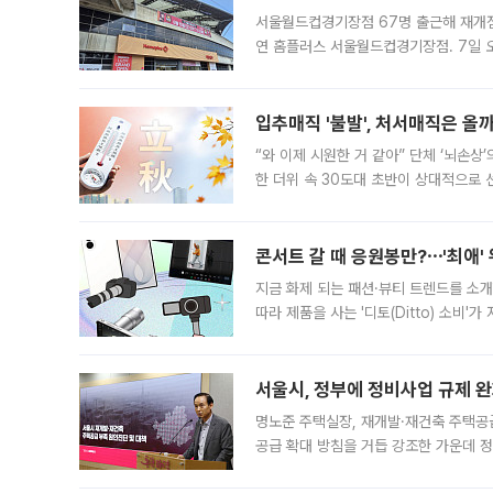
서울월드컵경기장점 67명 출근해 재개점 
연 홈플러스 서울월드컵경기장점. 7일 
우유, 과일 같은 신선식품이 차근차근 자
입추매직 '불발', 처서매직은 올
“와 이제 시원한 거 같아” 단체 ‘뇌손상
한 더위 속 30도대 초반이 상대적으로
지역에 있었습니다. 7월 말에는 서풍과
콘서트 갈 때 응원봉만?⋯'최애'
지금 화제 되는 패션·뷰티 트렌드를 소개
따라 제품을 사는 '디토(Ditto) 소비
어디일까요? 아이돌 콘서트 시작을 기다
서울시, 정부에 정비사업 규제 완화
명노준 주택실장, 재개발·재건축 주택공
공급 확대 방침을 거듭 강조한 가운데 정
면 반박하고 나섰다. 명노준 서울시 주택