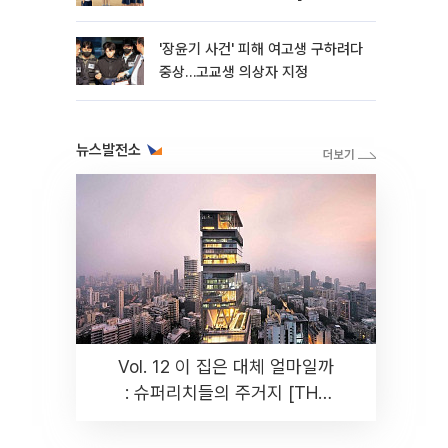
판]
'장윤기 사건' 피해 여고생 구하려다
중상…고교생 의상자 지정
뉴스발전소
Vol. 12 이 집은 대체 얼마일까
: 슈퍼리치들의 주거지 [THE
RARE]