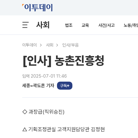
사회
법조
교육
사건/사고
노동/취
이투데이
사회
인사/부음
[인사] 농촌진흥청
입력 2025-07-01 11:46
세종=곽도흔 기자
구독
◇ 과장급(직위승진)
△ 기획조정관실 고객지원담당관 김정현