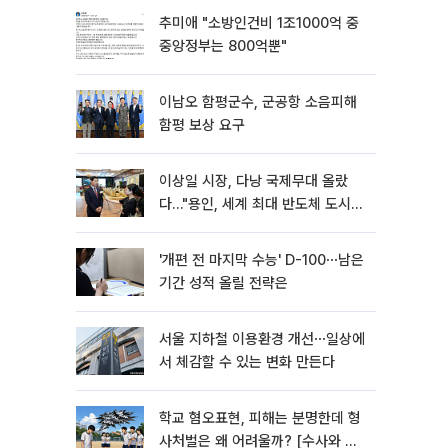
추미애 "소방인건비 1조1000억 중
중앙정부는 800억뿐"
이남오 함평군수, 군공항 소음피해
함평 보상 요구
이상일 시장, 다낭 국제무대 올랐
다…"용인, 세계 최대 반도체 도시
된다"
'개편 전 마지막 수능' D-100⋯남은
기간 성적 올릴 전략은
서울 지하철 이용환경 개선⋯일상에
서 체감할 수 있는 변화 만든다
학교 혐오표현, 피해는 분명한데 형
사처벌은 왜 어려울까? [수사와 재