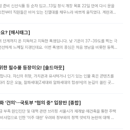
준비 신선식품 등 순차 입고…13일 정식 개장 목표 22일 만에 다시 문을
오전부터 직원들은 비어 있는 진열대를 채우느라 바쁘게 움직였다. 계란과
리를 잡기 시작했지만, 매장 곳곳엔 여전히 텅 빈 매대가 먼저 눈에 들어왔
까요? [해시태그]
’의 단계까지 온 지독하고 지독한 폭염입니다. 낮 기온이 37~39도를 찍는 극
 선선하게 느껴질 지경인데요. 이번 폭염의 중심은 처음 영남을 비롯한 동쪽
 북서풍이 산맥을 넘어 영남 쪽으로 내려오면서 뜨겁고 건조해졌는데요.
 위한 필수품 등장이오! [솔드아웃]
합니다. 자신의 취향, 가치관과 유사하거나 인기 있는 인물 혹은 콘텐츠를
'가 자리 잡은 오늘, 잘파세대(Z세대와 알파세대의 합성어)의 눈길이 쏠린 곳은
리는 공연장. 응원봉만큼이나 눈에 띄는 게 있습니다. 공연이 시작되기
 '건의'⋯국토부 "협의 중" 입장만 [종합]
급 부족 원인진단 및 대책 관련 브리핑 서울시가 재개발·재건축을 통한 주택
비사업으로 인한 '이주 대란' 우려와 정부와의 정책 엇박자 논란에 대해 정
실장은 2031년까지 31만 가구 착공 목표에 차질이 없다는 입장이나,