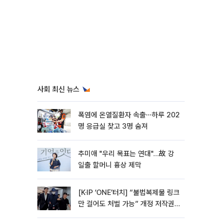
사회 최신 뉴스
폭염에 온열질환자 속출⋯하루 202
명 응급실 찾고 3명 숨져
추미애 "우리 목표는 연대"…故 강
일출 할머니 흉상 제막
[K·IP ‘ONE’터치] “불법복제물 링크
만 걸어도 처벌 가능” 개정 저작권
법 어떻게 바뀌었나