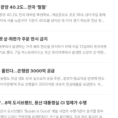
·광양 40.2도…전국 '펄펄'
·광양 40.2도 전국 대부분 폭염특보…체감온도도 곳곳 38도 넘어 8일 동해
지속 서울 노원구의 기온이 40도를 넘어선 데 이어 경기 하남과 전남 광양
. 전국 대부분 지역에 폭염특보가 내려진 가운데 곳곳에서 39~40도 안팎
켓 상·하한가 주문 한시 금지
마켓에서 발생하는 가격 왜곡 현상을 방지하기 위해 이달 12일부터 프리마켓
기로 했다. 7일 넥스트레이드는 최근 프리마켓에서 발생한 소량의 상·하한
, 주문 오류로 인한 가격 급등락을 최소화하기 위한 비상 대응방안을 발표
 풀린다…은행권 3000억 공급
리·농협도 취급 검토 당국 실수요자 공급 주문…분양가·필요자금 반영해 한도
에이치방배’에 주요 은행들이 3000억원 규모의 잔금대출을 공급한다. 우리
하고 있어 향후 공급 규모가 늘어날 전망이다. 7일 금융권에 따르면 KB국
od'…8억 도시브랜드, 용산 대통령실 CI 업체가 수행
시 도시브랜드 ‘Busan is Good’ 개발 사업의 수행기관이 윤석열 정부
여했던 디자인 전문업체 피앤(P&)인 것으로 확인됐다. 8억 원이 투입된 부산