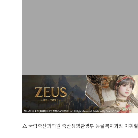
△ 국립축산과학원 축산생명환경부 동물복지과장 이휘