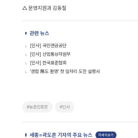
△ 운영지원과 김동철
관련 뉴스
[인사] 국민연금공단
[인사] 산업통상자원부
[인사] 한국표준협회
‘경험 無도 환영’ 첫 일자리 도전 설명서
#농촌진흥청
#인사
세종=곽도흔 기자의 주요 뉴스
자세히보기