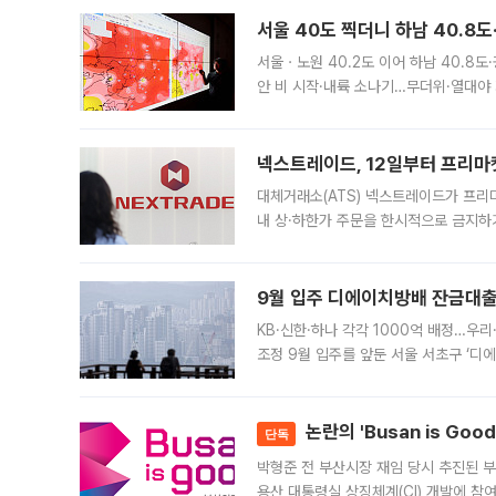
서울 40도 찍더니 하남 40.8도
서울ㆍ노원 40.2도 이어 하남 40.8도
안 비 시작·내륙 소나기…무더위·열대야 
에서도 40도를 웃도는 기온이 관측됐다
의 극심한
넥스트레이드, 12일부터 프리마
대체거래소(ATS) 넥스트레이드가 프리
내 상·하한가 주문을 한시적으로 금지하
가 체결 사례와 관련해 설명자료를 내고
9월 입주 디에이치방배 잔금대출
KB·신한·하나 각각 1000억 배정…우
조정 9월 입주를 앞둔 서울 서초구 ‘디
은행과 NH농협은행도 대출 취급을 검토
민은행
논란의 'Busan is Go
단독
박형준 전 부산시장 재임 당시 추진된 부산
용산 대통령실 상징체계(CI) 개발에 참