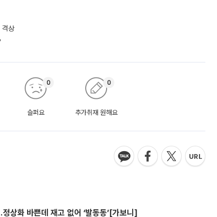
 격상
"
0
0
슬퍼요
추가취재 원해요
…정상화 바쁜데 재고 없어 ‘발동동’[가보니]