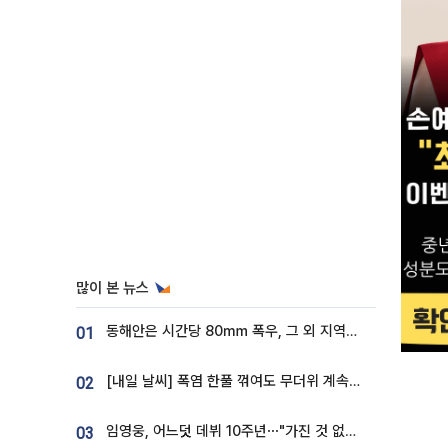
많이 본 뉴스
동해안은 시간당 80㎜ 폭우, 그 외 지역은 폭염…‘극과 극 날씨’
01
[내일 날씨] 폭염 한풀 꺾여도 무더위 계속⋯동해안 이틀 연속 비
02
임영웅, 어느덧 데뷔 10주년⋯"가진 것 없던 시절, 내 앞엔 20명의 팬뿐"
03