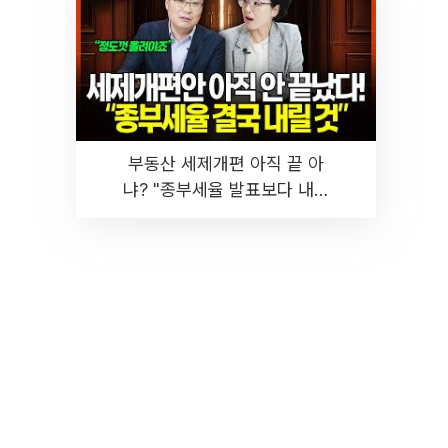
부동산 세제개편 아직 끝 아
냐? "종부세율 발표보다 내릴
것" 장기거주·양도세 전망 I 집
땅지성 I 김인만, 진미윤