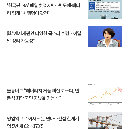
‘한국판 IRA’ 베일 벗었지만…반도체·배터
리 업계 “시행령이 관건”
與 “세제개편안 다양한 목소리 수렴…이달
말 정리 가능성”
블룸버그 “레버리지 거품 빠진 코스피, 변
동성 최악 국면 지났을 가능성”
영업익으로 이자도 못 낸다…건설 한계기
업 5년 새 62→173곳