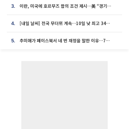
이란, 미국에 호르무즈 합의 조건 제시…美 “경기 아직 안 끝나” [종합]
3.
[내일 날씨] 전국 무더위 계속…10일 낮 최고 34도 육박
4.
추미애가 페이스북서 네 번 재정을 말한 이유…7700억 추경 열쇠는 도의회에
5.