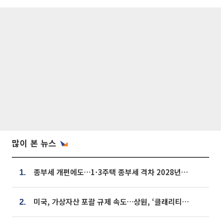
많이 본 뉴스
종부세 개편에도…1·3주택 종부세 격차 2028년부터 확대
1.
미국, 가상자산 포괄 규제 속도…상원, ‘클래리티법’ 9월 절차투표 추진
2.