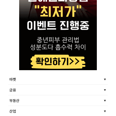
마켓
금융
부동산
산업