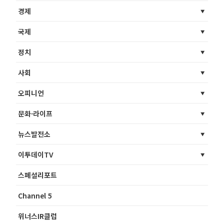
경제
국제
정치
사회
오피니언
문화·라이프
뉴스발전소
이투데이TV
스페셜리포트
Channel 5
위너스IR클럽