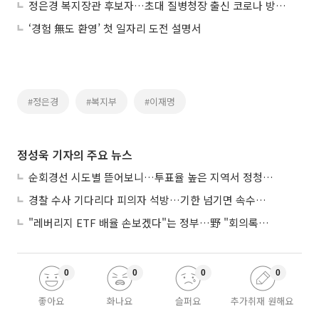
정은경 복지장관 후보자…초대 질병청장 출신 코로나 방역 지휘
‘경험 無도 환영’ 첫 일자리 도전 설명서
#정은경
#복지부
#이재명
정성욱 기자의 주요 뉴스
순회경선 시도별 뜯어보니…투표율 높은 지역서 정청래 강세
경찰 수사 기다리다 피의자 석방…기한 넘기면 속수무책
"레버리지 ETF 배율 손보겠다"는 정부…野 "회의록부터 내놔야"
0
0
0
0
좋아요
화나요
슬퍼요
추가취재 원해요