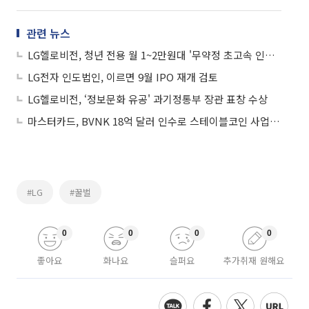
관련 뉴스
LG헬로비전, 청년 전용 월 1~2만원대 '무약정 초고속 인터넷' 출시
LG전자 인도법인, 이르면 9월 IPO 재개 검토
LG헬로비전, ‘정보문화 유공' 과기정통부 장관 표창 수상
마스터카드, BVNK 18억 달러 인수로 스테이블코인 사업 본격 확장
#LG
#꿀벌
0
0
0
0
좋아요
화나요
슬퍼요
추가취재 원해요