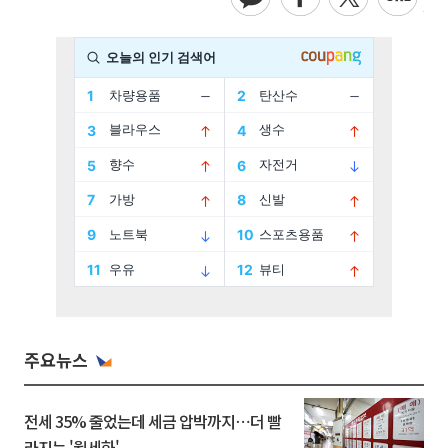
주요뉴스
전세 35% 줄었는데 세금 압박까지⋯더 빨
라지는 '월세화'