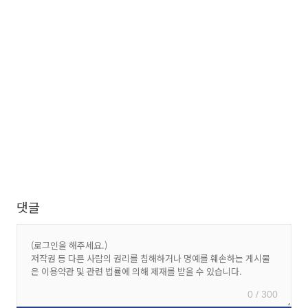
댓글
0 / 300