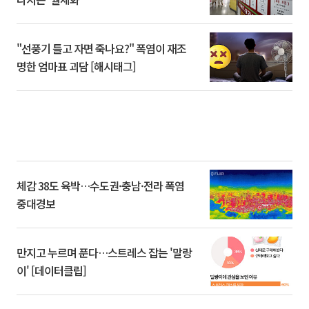
"선풍기 틀고 자면 죽나요?" 폭염이 재조
명한 엄마표 괴담 [해시태그]
체감 38도 육박…수도권·충남·전라 폭염
중대경보
만지고 누르며 푼다…스트레스 잡는 '말랑
이' [데이터클립]