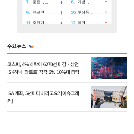
주요뉴스
코스피, 4% 하락에 6270선 마감…삼전
·SK하닉 '와르르' 각각 6%·10%대 급락
ISA 계좌, 5년마다 깨라고요? [이슈크래
커]