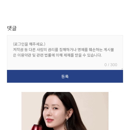
댓글
0 / 300