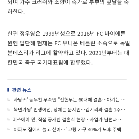
되며 가수 크러쉬와 소향이 축가로 부부의 앞날을 축
하한다.
한편 정우영은 1999년생으로 2018년 FC 바이에른
뮌헨 입단해 현재는 FC 우니온 베를린 소속으로 독일
분데스리가 리그에 활약하고 있다. 2021년부터는 대
한민국 축구 국가대표팀에 합류했다.
관련 뉴스
'사당귀' 동두천 무속인 "전현무는 60대에 결혼…아기는 한 명 낳을 것"
'복면가왕' 인생여전, 정체는 문지인…김기리와 결혼 1주년 "놀래주려다 걸려"
미쓰에이 민, 직접 공개한 결혼식 현장⋯사업가 남편과 애틋한 입맞춤
‘아파도 집에서 늙고 싶어…’ 고령 가구 40%가 노후 주택