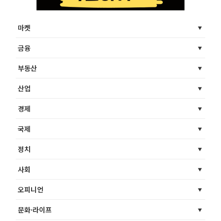
마켓
금융
부동산
산업
경제
국제
정치
사회
오피니언
문화·라이프