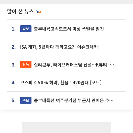
많이 본 뉴스
중부내륙고속도로서 미상 폭발물 발견
속보
1.
ISA 계좌, 5년마다 깨라고요? [이슈크래커]
2.
실리콘투, 라이브커머스팀 신설…K뷰티 ‘글로벌 판매망’ 확대[K뷰티 라방戰]
단독
3.
코스피 4.58% 하락, 환율 1420원대 [포토]
4.
중부내륙선 여주분기점 부근서 연이은 추돌사고 발생
속보
5.