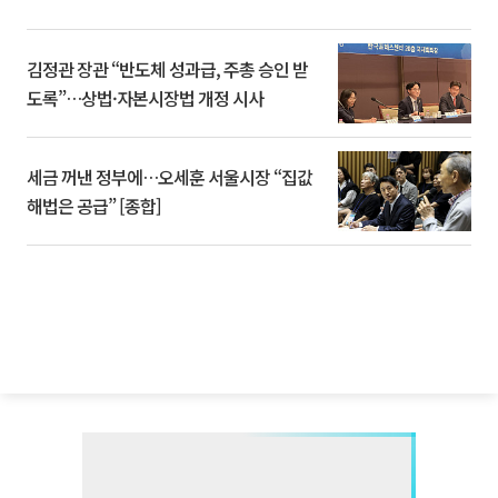
김정관 장관 “반도체 성과급, 주총 승인 받
도록”…상법·자본시장법 개정 시사
세금 꺼낸 정부에…오세훈 서울시장 “집값
해법은 공급” [종합]