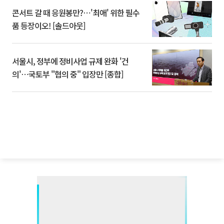
콘서트 갈 때 응원봉만?⋯'최애' 위한 필수
품 등장이오! [솔드아웃]
서울시, 정부에 정비사업 규제 완화 '건
의'⋯국토부 "협의 중" 입장만 [종합]