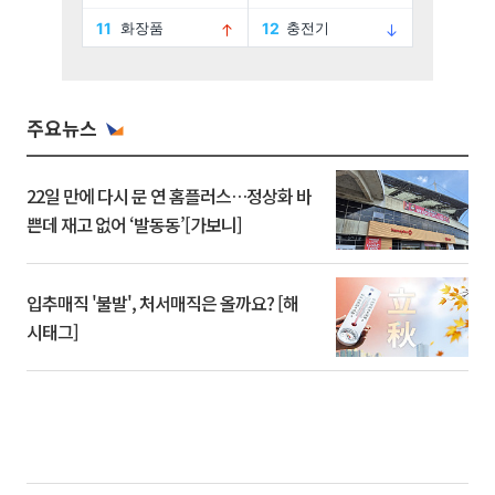
주요뉴스
22일 만에 다시 문 연 홈플러스…정상화 바
쁜데 재고 없어 ‘발동동’[가보니]
입추매직 '불발', 처서매직은 올까요? [해
시태그]