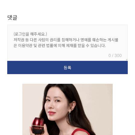
댓글
0 / 300