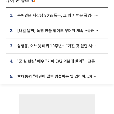
많이 본 뉴스
동해안은 시간당 80㎜ 폭우, 그 외 지역은 폭염…‘극과 극 날씨’
1.
[내일 날씨] 폭염 한풀 꺾여도 무더위 계속⋯동해안 이틀 연속 비
2.
임영웅, 어느덧 데뷔 10주년⋯"가진 것 없던 시절, 내 앞엔 20명의 팬뿐"
3.
'굿 윌 헌팅' 배우 "기아 EV2 덕분에 살아"…교통사고 후 안전성 극찬
4.
李대통령 “청년이 결혼 망설이는 일 없어야...제도상 불이익 조사”
5.