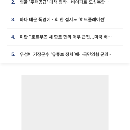
영끌 '주택공급' 대책 임박⋯비아파트·도심복합까지 총동원
2.
바다 태운 폭염에…회 한 접시도 ‘히트플레이션’
3.
이란 “호르무즈 새 항로 합의 매우 근접...미국 배상 먼저”
4.
우성빈 기장군수 ‘유튜브 정치’에…국민의힘 군의원들 집단 반발
5.