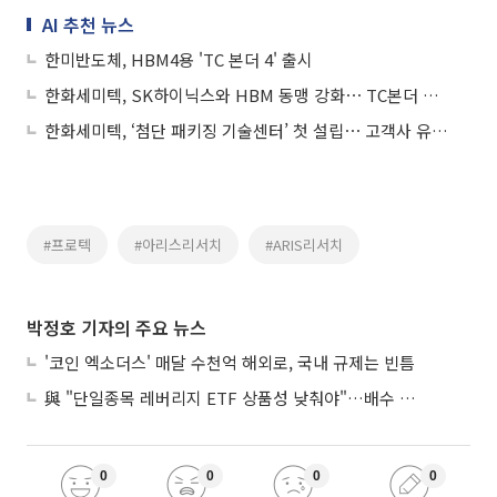
AI 추천 뉴스
한미반도체, HBM4용 'TC 본더 4' 출시
한화세미텍, SK하이닉스와 HBM 동맹 강화⋯ TC본더 추가 공급
한화세미텍, ‘첨단 패키징 기술센터’ 첫 설립⋯ 고객사 유기적 협업
#프로텍
#아리스리서치
#ARIS리서치
박정호 기자의 주요 뉴스
'코인 엑소더스' 매달 수천억 해외로, 국내 규제는 빈틈
與 "단일종목 레버리지 ETF 상품성 낮춰야"…배수 조정안도 거론
0
0
0
0