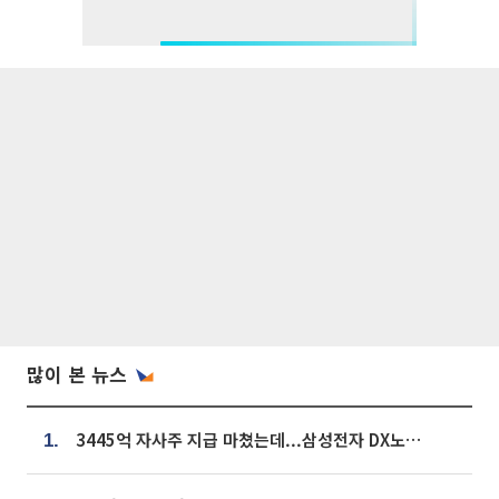
많이 본 뉴스
3445억 자사주 지급 마쳤는데...삼성전자 DX노조, 뒤늦은 '떼쓰기 집회'
1.