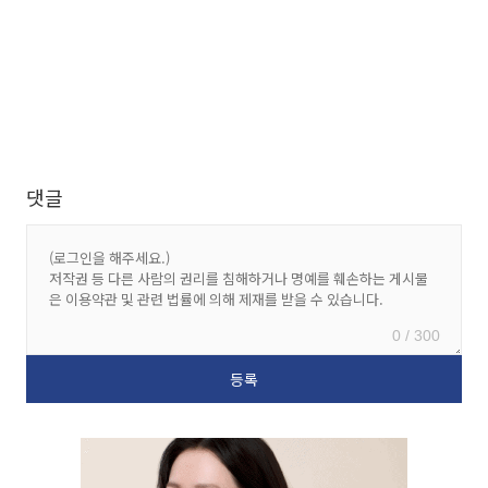
댓글
0 / 300