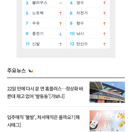
주요뉴스
22일 만에 다시 문 연 홈플러스…정상화 바
쁜데 재고 없어 ‘발동동’[가보니]
입추매직 '불발', 처서매직은 올까요? [해
시태그]