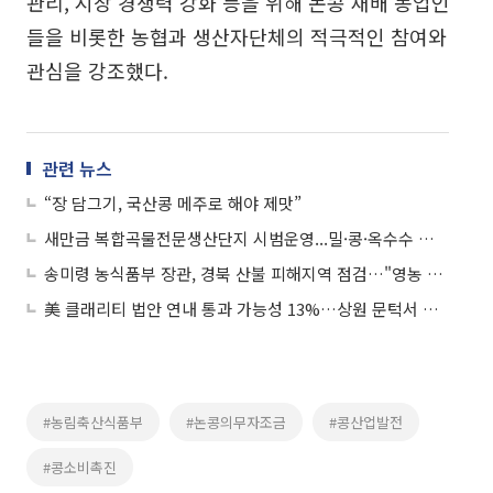
관리, 시장 경쟁력 강화 등을 위해 논콩 재배 농업인
들을 비롯한 농협과 생산자단체의 적극적인 참여와
관심을 강조했다.
관련 뉴스
“장 담그기, 국산콩 메주로 해야 제맛”
새만금 복합곡물전문생산단지 시범운영...밀·콩·옥수수 전문재배
송미령 농식품부 장관, 경북 산불 피해지역 점검…"영농 재개에 총력 지원"
美 클래리티 법안 연내 통과 가능성 13%…상원 문턱서 제동
#농림축산식품부
#논콩의무자조금
#콩산업발전
#콩소비촉진