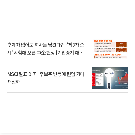
후계자 없어도 회사는 남긴다?…‘제3자 승
계’ 시험대 오른 中企 현장 [기업승계 대전
환]
MSCI 발표 D-7…후보주 반등에 편입 기대
재점화