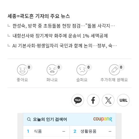
세종=곽도흔 기자의 주요 뉴스
한성숙, 방학 중 초등돌봄 현장 점검…"돌봄 사각지대 없애야"
내항선사와 장기계약 화주에 운송비 1% 세액공제
AI 기본사회·평생일자리 국민과 함께 논의…정부, 숙의공론화 착수
0
0
0
0
좋아요
화나요
슬퍼요
추가취재 원해요