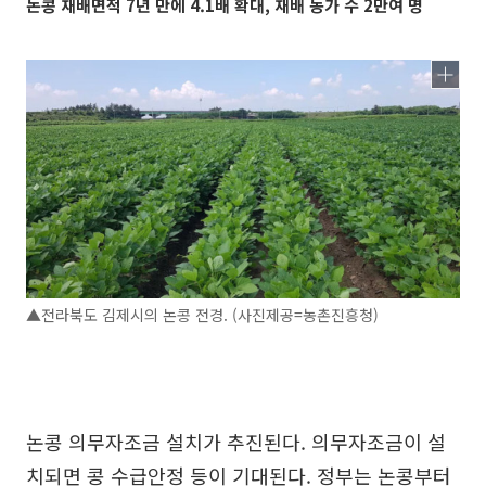
논콩 재배면적 7년 만에 4.1배 확대, 재배 농가 수 2만여 명
▲전라북도 김제시의 논콩 전경. (사진제공=농촌진흥청)
논콩 의무자조금 설치가 추진된다. 의무자조금이 설
치되면 콩 수급안정 등이 기대된다. 정부는 논콩부터