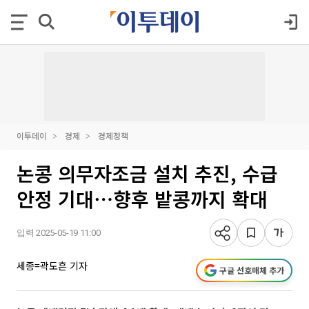
이투데이
경제
경제정책
논콩 의무자조금 설치 추진, 수급
안정 기대⋯향후 밭콩까지 확대
입력 2025-05-19 11:00
세종=곽도흔 기자
구글 선호매체 추가