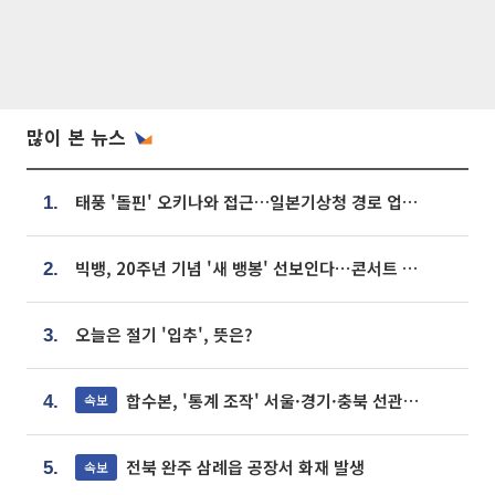
많이 본 뉴스
태풍 '돌핀' 오키나와 접근…일본기상청 경로 업데이트
1.
빅뱅, 20주년 기념 '새 뱅봉' 선보인다⋯콘서트 앞두고 팝업 개최
2.
오늘은 절기 '입추', 뜻은?
3.
합수본, '통계 조작' 서울·경기·충북 선관위 등 추가 압수수색
속보
4.
전북 완주 삼례읍 공장서 화재 발생
속보
5.