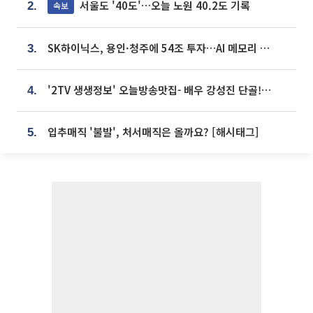
서울도 '40도'…오늘 노원 40.2도 기록
속보
2.
SK하이닉스, 용인·청주에 54조 투자…AI 메모리 생산기지 키운다
3.
'2TV 생생정보' 오늘방송맛집- 배우 강성진 단골! 쌀국수ㆍ푸팟퐁 커리 맛집 '블○○○'
4.
입추매직 '불발', 처서매직은 올까요? [해시태그]
5.