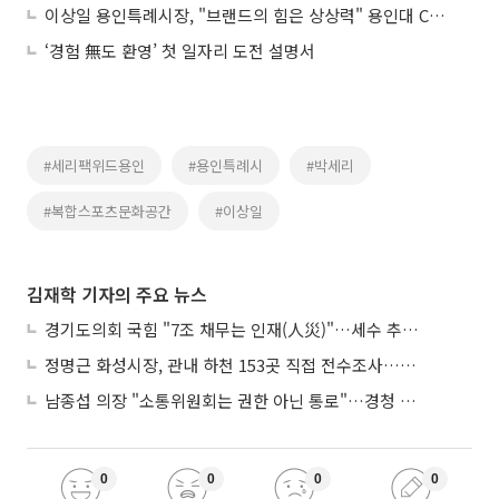
이상일 용인특례시장, "브랜드의 힘은 상상력" 용인대 CEO 과정서 예술·역사 강연
‘경험 無도 환영’ 첫 일자리 도전 설명서
#세리팩위드용인
#용인특례시
#박세리
#복합스포츠문화공간
#이상일
김재학 기자의 주요 뉴스
경기도의회 국힘 "7조 채무는 인재(人災)"…세수 추계 조작 의혹 제기
정명근 화성시장, 관내 하천 153곳 직접 전수조사…불법시설 정비
남종섭 의장 "소통위원회는 권한 아닌 통로"…경청 의회 만든다
0
0
0
0