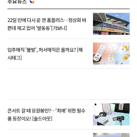
주요뉴스
22일 만에 다시 문 연 홈플러스…정상화 바
쁜데 재고 없어 ‘발동동’[가보니]
입추매직 '불발', 처서매직은 올까요? [해
시태그]
콘서트 갈 때 응원봉만?⋯'최애' 위한 필수
품 등장이오! [솔드아웃]