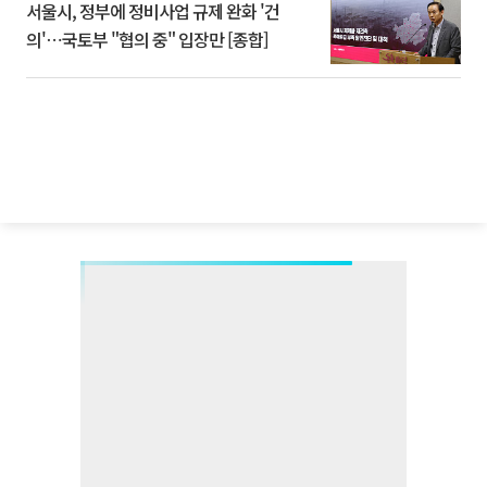
서울시, 정부에 정비사업 규제 완화 '건
의'⋯국토부 "협의 중" 입장만 [종합]