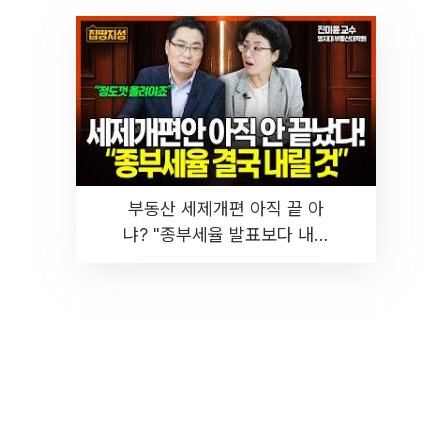
부동산 세제개편 아직 끝 아
냐? "종부세율 발표보다 내릴
것" 장기거주·양도세 전망 I 집
땅지성 I 김인만, 진미윤