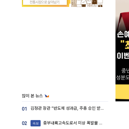
많이 본 뉴스
김정관 장관 “반도체 성과급, 주총 승인 받도록”…상법·자본시장법 개정 시사
01
중부내륙고속도로서 미상 폭발물 발견
02
속보