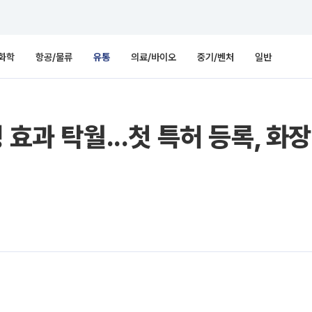
화학
항공/물류
유통
의료/바이오
중기/벤처
일반
 효과 탁월...첫 특허 등록, 