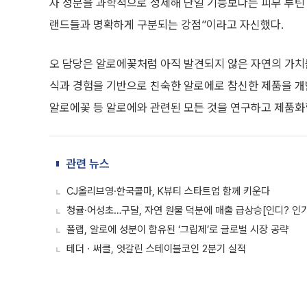
자 성분을 과학적으로 정제해 단일 기능보다는 피부 루틴 
랜드들과 명확하게 구분되는 강점”이라고 자신했다.
오 담당은 알로에꽃처럼 아직 발견되지 않은 자연의 가치
식과 경험을 기반으로 친숙한 알로에로 참신한 제품을 개발
알로에꽃 등 알로에와 관련된 모든 것을 연구하고 제품화
관련 뉴스
CJ올리브영·한국콜마, K뷰티 스타트업 함께 키운다
청귤·어성초…구달, 자연 원물 덕분에 매출 급상승[인디? 인
폴랩, 알로에 성분이 함유된 ‘그립제’로 글로벌 시장 공략
테더ㆍ써클, 엇갈린 스테이블코인 2분기 실적