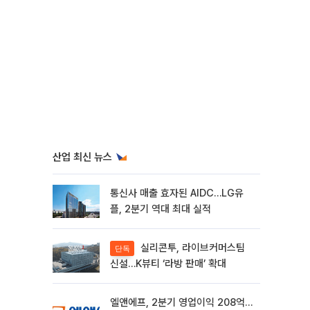
산업 최신 뉴스
통신사 매출 효자된 AIDC…LG유
플, 2분기 역대 최대 실적
실리콘투, 라이브커머스팀
단독
신설…K뷰티 ‘라방 판매’ 확대
엘앤에프, 2분기 영업이익 208억…