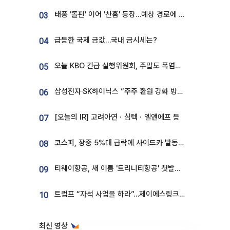
태풍 '돌핀' 이어 '찬홈' 등장…예상 경로에 한국 '한숨'
03
급등한 국제 금값…국내 금시세는?
04
오늘 KBO 긴급 실행위원회, 주말도 폭염취소 될까
05
삼성전자·SK하이닉스 “주주 환원 강화 방안 마련”
06
[오늘의 IR] 고려아연ㆍ심텍ㆍ엘앤에프 등
07
코스피, 장중 5%대 급락에 사이드카 발동…삼성·SK 동반 폭락
08
티웨이항공, 새 이름 '트리니티항공' 첫발…SSC 전략 본격화
09
트럼프 “자석 사업을 하라”…제이에스링크, 비중국 영구자석 공급망 구축 속도
10
최신 영상