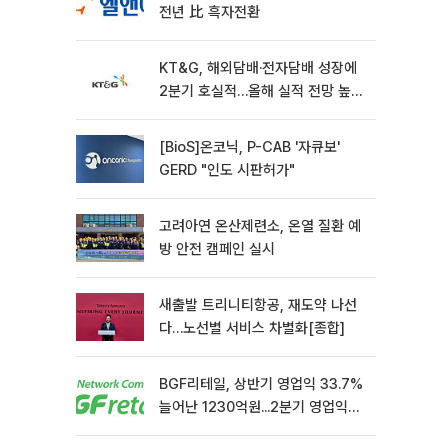
전년 比 흑자전환
KT&G, 해외담배·전자담배 성장에
2분기 호실적…올해 실적 전망 높였
다
[BioS]온코닉, P-CAB '자큐보'
GERD "인도 시판허가"
고려아연 온산제련소, 온열 질환 예
방 안전 캠페인 실시
새출발 트리니티항공, 재도약 나선
다…노선별 서비스 차별화[종합]
BGF리테일, 상반기 영업익 33.7%
늘어난 1230억원...2분기 영업익
22.3%↑