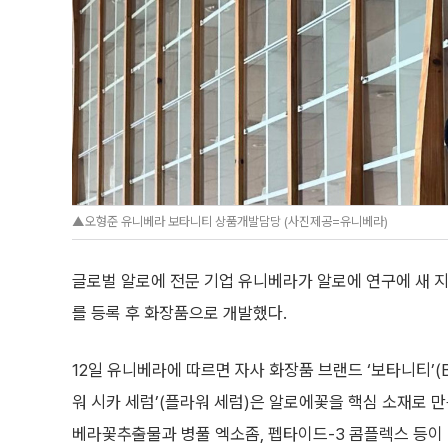
▲오형준 유니베라 보타니티 상품개발담당 (사진제공=유니베라)
글로벌 알로에 전문 기업 유니베라가 알로에 연구에 새 지
를 등록 후 화장품으로 개발했다.
12일 유니베라에 따르면 자사 화장품 브랜드 ‘보타니티’(B
워 시카 세럼’(플라워 세럼)은 알로에꽃을 핵심 소재로 
베라꽃추출물과 병풀 엑소좀, 펩타이드-3 콤플렉스 등이