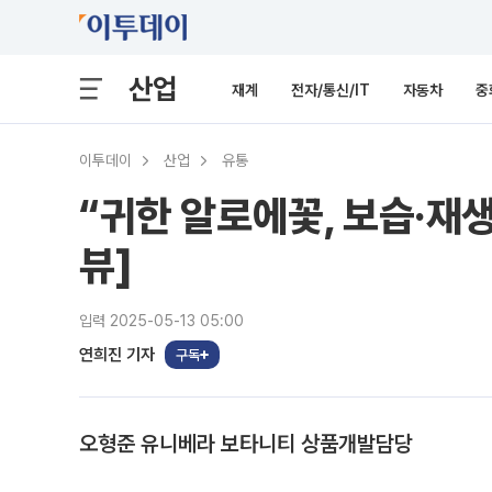
산업
재계
전자/통신/IT
자동차
중
이투데이
산업
유통
“귀한 알로에꽃, 보습·재생
뷰]
입력 2025-05-13 05:00
연희진 기자
구독
오형준 유니베라 보타니티 상품개발담당