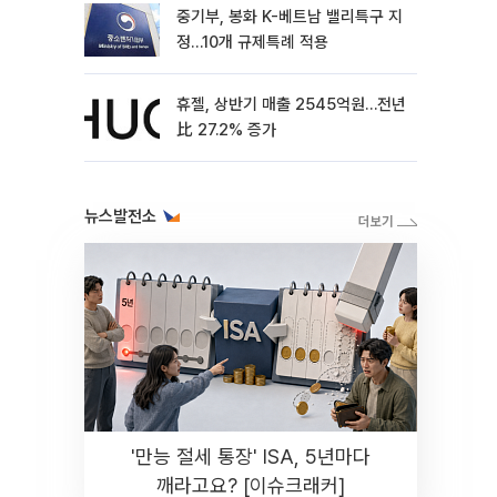
중기부, 봉화 K-베트남 밸리특구 지
정…10개 규제특례 적용
휴젤, 상반기 매출 2545억원…전년
比 27.2% 증가
뉴스발전소
'만능 절세 통장' ISA, 5년마다
깨라고요? [이슈크래커]