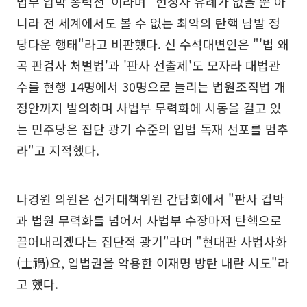
법부 압박 총력전"이라며 "헌정사 유례가 없을 뿐 아
니라 전 세계에서도 볼 수 없는 최악의 탄핵 남발 정
당다운 행태"라고 비판했다. 신 수석대변인은 "'법 왜
곡 판검사 처벌법'과 '판사 선출제'도 모자라 대법관
수를 현행 14명에서 30명으로 늘리는 법원조직법 개
정안까지 발의하며 사법부 무력화에 시동을 걸고 있
는 민주당은 집단 광기 수준의 입법 독재 선포를 멈추
라"고 지적했다.
나경원 의원은 선거대책위원 간담회에서 "판사 겁박
과 법원 무력화를 넘어서 사법부 수장마저 탄핵으로
끌어내리겠다는 집단적 광기"라며 "현대판 사법사화
(士禍)요, 입법권을 악용한 이재명 방탄 내란 시도"라
고 했다.