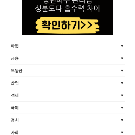
마켓
금융
부동산
산업
경제
국제
정치
사회