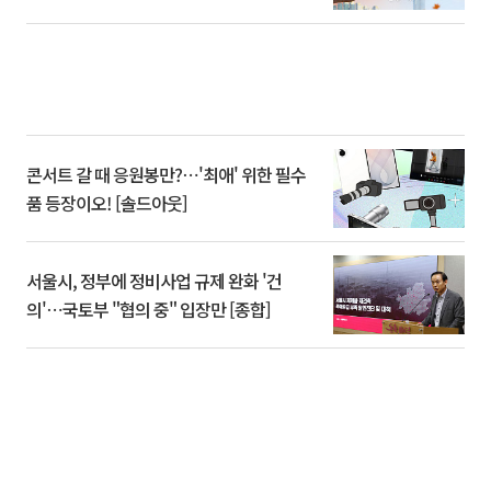
콘서트 갈 때 응원봉만?⋯'최애' 위한 필수
품 등장이오! [솔드아웃]
서울시, 정부에 정비사업 규제 완화 '건
의'⋯국토부 "협의 중" 입장만 [종합]