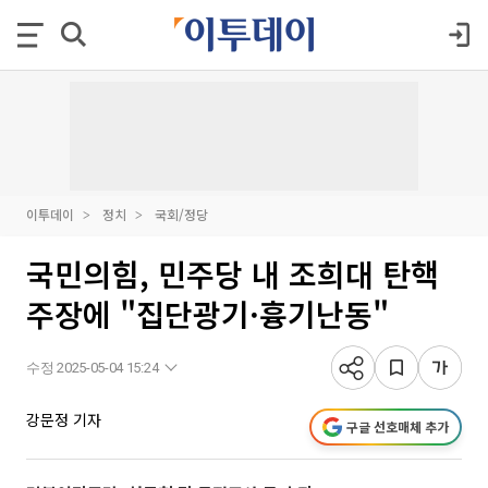
이투데이
정치
국회/정당
국민의힘, 민주당 내 조희대 탄핵
주장에 "집단광기·흉기난동"
수정 2025-05-04 15:24
강문정 기자
구글 선호매체 추가