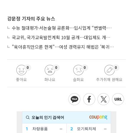
강문정 기자의 주요 뉴스
수능 절대평가·서논술형 공론화⋯입시업계 “변별력·사교육 대책 먼저”
국교위, 국가교육발전계획 10월 공개⋯대입제도 개편 공론화 추진
"육아휴직만으론 한계"⋯여성 경력유지 해법은 '복귀 후 유연근무’
0
0
0
0
좋아요
화나요
슬퍼요
추가취재 원해요