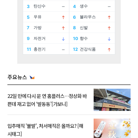
주요뉴스
22일 만에 다시 문 연 홈플러스…정상화 바
쁜데 재고 없어 ‘발동동’[가보니]
입추매직 '불발', 처서매직은 올까요? [해
시태그]