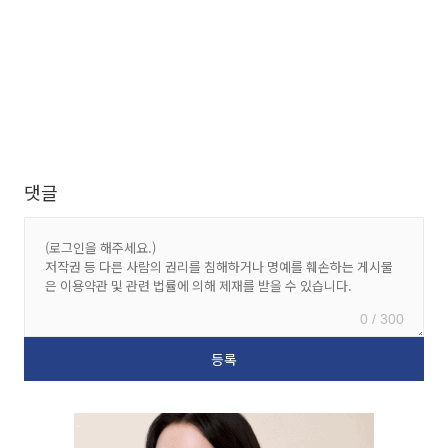
댓글
0 / 300