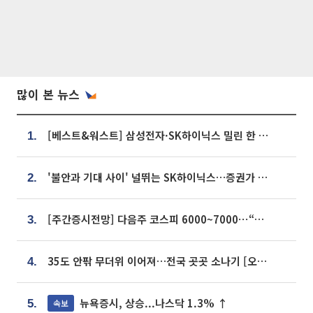
많이 본 뉴스
[베스트&워스트] 삼성전자·SK하이닉스 밀린 한 주…상상인증권은 85% 급등
1.
'불안과 기대 사이' 널뛰는 SK하이닉스…증권가 "HBM4·LTA 기반 펀터멘털 견고"
2.
[주간증시전망] 다음주 코스피 6000~7000⋯“外人 수급은 정책이 변수”
3.
35도 안팎 무더위 이어져…전국 곳곳 소나기 [오늘 날씨]
4.
뉴욕증시, 상승...나스닥 1.3% ↑
속보
5.