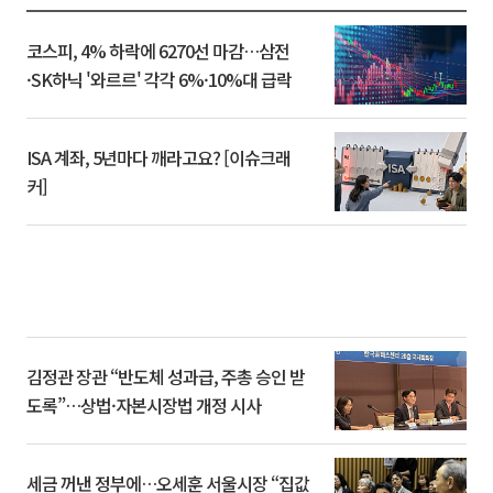
코스피, 4% 하락에 6270선 마감…삼전
·SK하닉 '와르르' 각각 6%·10%대 급락
ISA 계좌, 5년마다 깨라고요? [이슈크래
커]
김정관 장관 “반도체 성과급, 주총 승인 받
도록”…상법·자본시장법 개정 시사
세금 꺼낸 정부에…오세훈 서울시장 “집값