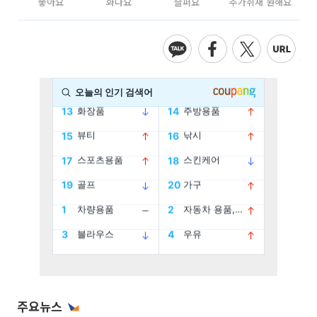
좋아요
화나요
슬퍼요
추가취재 원해요
주요뉴스