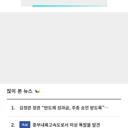
많이 본 뉴스
김정관 장관 “반도체 성과급, 주총 승인 받도록”…상법·자본시장법 개정 시사
1.
중부내륙고속도로서 미상 폭발물 발견
속보
2.