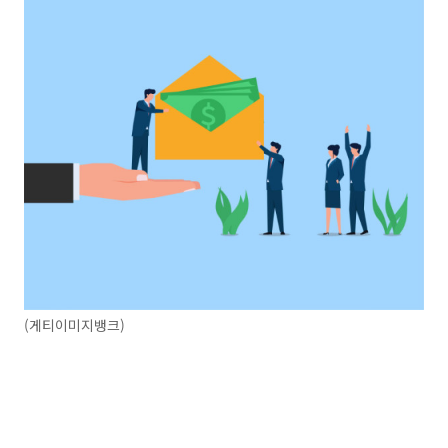
(게티이미지뱅크)