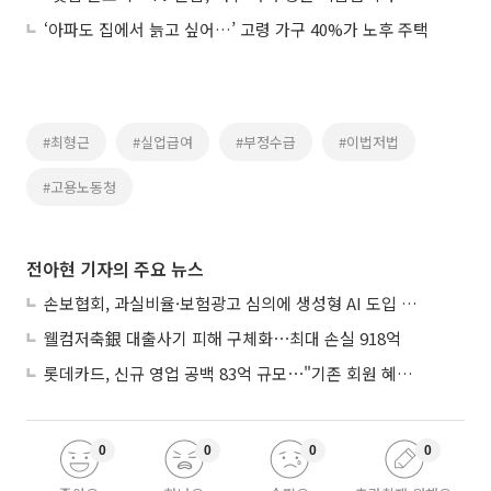
‘아파도 집에서 늙고 싶어…’ 고령 가구 40%가 노후 주택
#최형근
#실업급여
#부정수급
#이법저법
#고용노동청
전아현 기자의 주요 뉴스
손보협회, 과실비율·보험광고 심의에 생성형 AI 도입 추진
웰컴저축銀 대출사기 피해 구체화⋯최대 손실 918억
롯데카드, 신규 영업 공백 83억 규모⋯"기존 회원 혜택으로 방어"
0
0
0
0