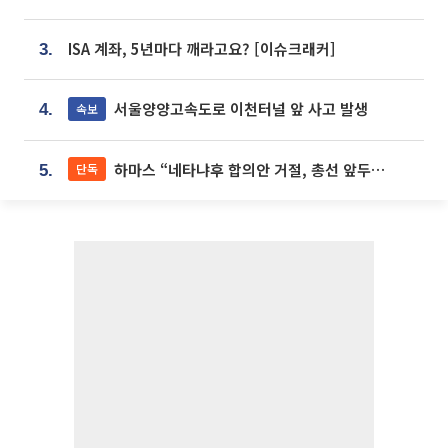
ISA 계좌, 5년마다 깨라고요? [이슈크래커]
3.
서울양양고속도로 이천터널 앞 사고 발생
속보
4.
하마스 “네타냐후 합의안 거절, 총선 앞두고 시간 끌기”
단독
5.