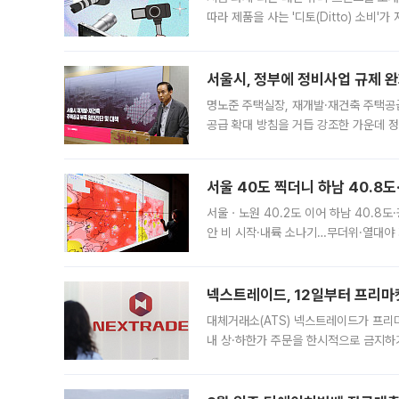
따라 제품을 사는 '디토(Ditto) 소비
어디일까요? 아이돌 콘서트 시작을 기다
서울시, 정부에 정비사업 규제 완화
명노준 주택실장, 재개발·재건축 주택공
공급 확대 방침을 거듭 강조한 가운데 정
면 반박하고 나섰다. 명노준 서울시 주택
서울 40도 찍더니 하남 40.8도
서울ㆍ노원 40.2도 이어 하남 40.8도
안 비 시작·내륙 소나기…무더위·열대야 
에서도 40도를 웃도는 기온이 관측됐다
의 극심한
넥스트레이드, 12일부터 프리마
대체거래소(ATS) 넥스트레이드가 프리
내 상·하한가 주문을 한시적으로 금지하
가 체결 사례와 관련해 설명자료를 내고