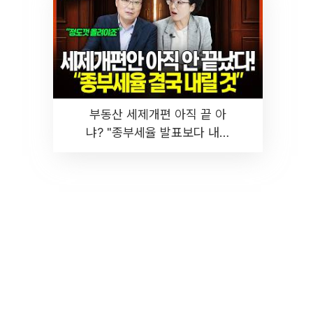
부동산 세제개편 아직 끝 아
냐? "종부세율 발표보다 내릴
것" 장기거주·양도세 전망 I 집
땅지성 I 김인만, 진미윤