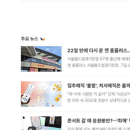
주요 뉴스
22일 만에 다시 문 연 홈플러스
서울월드컵경기장점 67명 출근해 재개점 
연 홈플러스 서울월드컵경기장점. 7일 
우유, 과일 같은 신선식품이 차근차근 자
입추매직 '불발', 처서매직은 올
“와 이제 시원한 거 같아” 단체 ‘뇌손상
한 더위 속 30도대 초반이 상대적으로
지역에 있었습니다. 7월 말에는 서풍과
콘서트 갈 때 응원봉만?⋯'최애'
지금 화제 되는 패션·뷰티 트렌드를 소개