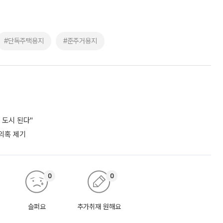
#단독주택용지
#준주거용지
 도시 된다"
 의혹 제기
0
0
슬퍼요
추가취재 원해요