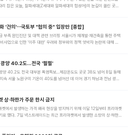
'가 자리 잡은 오늘, 잘파세대(Z세대와 알파세대의 합성어)의 눈길이 쏠린 곳은
리는 공연장. 응원봉만큼이나 눈에 띄는 게 있습니다. 공연이 시작되기
 '건의'⋯국토부 "협의 중" 입장만 [종합]
급 부족 원인진단 및 대책 관련 브리핑 서울시가 재개발·재건축을 통한 주택
비사업으로 인한 '이주 대란' 우려와 정부와의 정책 엇박자 논란에 대해 정
실장은 2031년까지 31만 가구 착공 목표에 차질이 없다는 입장이나,
·광양 40.2도…전국 '펄펄'
·광양 40.2도 전국 대부분 폭염특보…체감온도도 곳곳 38도 넘어 8일 동해
지속 서울 노원구의 기온이 40도를 넘어선 데 이어 경기 하남과 전남 광양
. 전국 대부분 지역에 폭염특보가 내려진 가운데 곳곳에서 39~40도 안팎
켓 상·하한가 주문 한시 금지
마켓에서 발생하는 가격 왜곡 현상을 방지하기 위해 이달 12일부터 프리마켓
기로 했다. 7일 넥스트레이드는 최근 프리마켓에서 발생한 소량의 상·하한
, 주문 오류로 인한 가격 급등락을 최소화하기 위한 비상 대응방안을 발표