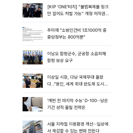
[K·IP ‘ONE’터치] “불법복제물 링크
만 걸어도 처벌 가능” 개정 저작권
법 어떻게 바뀌었나
추미애 "소방인건비 1조1000억 중
중앙정부는 800억뿐"
이남오 함평군수, 군공항 소음피해
함평 보상 요구
이상일 시장, 다낭 국제무대 올랐
다…"용인, 세계 최대 반도체 도시
된다"
'개편 전 마지막 수능' D-100⋯남은
기간 성적 올릴 전략은
서울 지하철 이용환경 개선⋯일상에
서 체감할 수 있는 변화 만든다