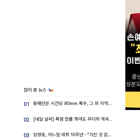
많이 본 뉴스
동해안은 시간당 80㎜ 폭우, 그 외 지역은 폭염…‘극과 극 날씨’
01
[내일 날씨] 폭염 한풀 꺾여도 무더위 계속⋯동해안 이틀 연속 비
02
임영웅, 어느덧 데뷔 10주년⋯"가진 것 없던 시절, 내 앞엔 20명의 팬뿐"
03