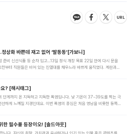
…정상화 바쁜데 재고 없어 ‘발동동’[가보니]
준비 신선식품 등 순차 입고…13일 정식 개장 목표 22일 만에 다시 문을
오전부터 직원들은 비어 있는 진열대를 채우느라 바쁘게 움직였다. 계란과
리를 잡기 시작했지만, 매장 곳곳엔 여전히 텅 빈 매대가 먼저 눈에 들어왔
까요? [해시태그]
’의 단계까지 온 지독하고 지독한 폭염입니다. 낮 기온이 37~39도를 찍는 극
 선선하게 느껴질 지경인데요. 이번 폭염의 중심은 처음 영남을 비롯한 동쪽
 북서풍이 산맥을 넘어 영남 쪽으로 내려오면서 뜨겁고 건조해졌는데요.
 위한 필수품 등장이오! [솔드아웃]
합니다. 자신의 취향, 가치관과 유사하거나 인기 있는 인물 혹은 콘텐츠를