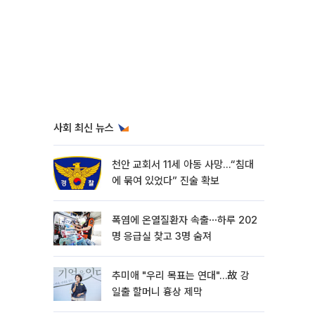
사회 최신 뉴스
천안 교회서 11세 아동 사망…“침대
에 묶여 있었다” 진술 확보
폭염에 온열질환자 속출⋯하루 202
명 응급실 찾고 3명 숨져
추미애 "우리 목표는 연대"…故 강
일출 할머니 흉상 제막