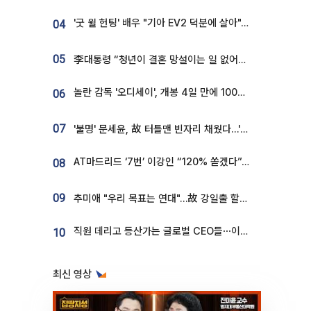
'굿 윌 헌팅' 배우 "기아 EV2 덕분에 살아"…교통사고 후 안전성 극찬
04
05
李대통령 “청년이 결혼 망설이는 일 없어야...제도상 불이익 조사”
놀란 감독 '오디세이', 개봉 4일 만에 100만 돌파⋯'왕사남' 보다 빠르다
06
07
'불명' 문세윤, 故 터틀맨 빈자리 채웠다…'거북이' 눈물의 최종 우승
AT마드리드 ‘7번’ 이강인 “120% 쏟겠다”⋯시메오네 감독 “필요한 선수”
08
09
추미애 "우리 목표는 연대"…故 강일출 할머니 흉상 제막
직원 데리고 등산가는 글로벌 CEO들⋯이유 있었네
10
최신 영상