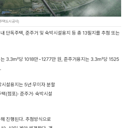
주택도시공사)
 단독주택, 준주거 및 숙박시설용지 등 총 13필지를 추첨 또는
.3㎡당 1018만~1277만 원, 준주거용지는 3.3㎡당 1525
.
박시설용지는 5년 무이자 분할
택(점포)· 준주거· 숙박시설
통해 진행된다. 추첨방식으로