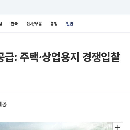
업
전국
인사/부음
동정
일반
 공급: 주택·상업용지 경쟁입찰
제공