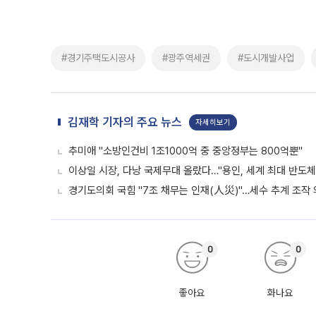
#경기주택도시공사
#광주역세권
#도시개발사업
김재학 기자의 주요 뉴스
자세히보기
추미애 "소방인건비 1조1000억 중 중앙정부는 800억뿐"
이상일 시장, 다낭 국제무대 올랐다…"용인, 세계 최대 반도체
경기도의회 국힘 "7조 채무는 인재(人災)"…세수 추계 조작
0
0
좋아요
화나요