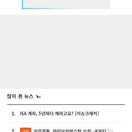
많이 본 뉴스
ISA 계좌, 5년마다 깨라고요? [이슈크래커]
1.
실리콘투, 라이브커머스팀 신설…K뷰티 ‘글로벌 판매망’ 확대[K뷰티 라방戰]
단독
2.