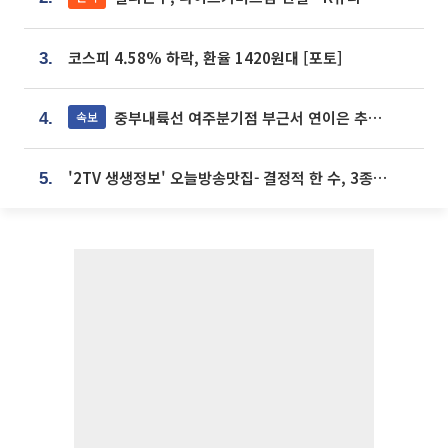
코스피 4.58% 하락, 환율 1420원대 [포토]
3.
중부내륙선 여주분기점 부근서 연이은 추돌사고 발생
속보
4.
'2TV 생생정보' 오늘방송맛집- 결정적 한 수, 3종 메밀면! 메밀 소바 맛집 '의○○○○'
5.