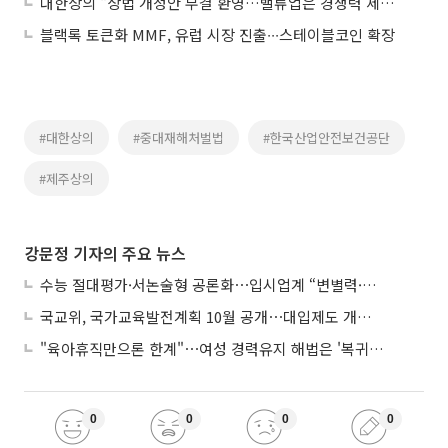
대한상의 "상법 개정안 부결 환영…밸류업은 경쟁력 제고로 이뤄져야"
블랙록 토큰화 MMF, 유럽 시장 진출∙∙∙스테이블코인 확장
#대한상의
#중대재해처벌법
#한국산업안전보건공단
#제주상의
강문정 기자의 주요 뉴스
수능 절대평가·서논술형 공론화⋯입시업계 “변별력·사교육 대책 먼저”
국교위, 국가교육발전계획 10월 공개⋯대입제도 개편 공론화 추진
"육아휴직만으론 한계"⋯여성 경력유지 해법은 '복귀 후 유연근무’
0
0
0
0