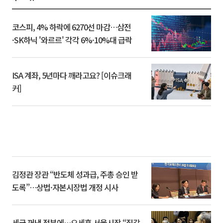
코스피, 4% 하락에 6270선 마감…삼전
·SK하닉 '와르르' 각각 6%·10%대 급락
ISA 계좌, 5년마다 깨라고요? [이슈크래
커]
김정관 장관 “반도체 성과급, 주총 승인 받
도록”…상법·자본시장법 개정 시사
세금 꺼낸 정부에…오세훈 서울시장 “집값