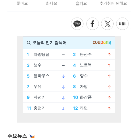
좋아요
화나요
슬퍼요
추가취재 원해요
주요뉴스