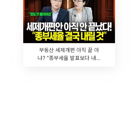
부동산 세제개편 아직 끝 아
냐? "종부세율 발표보다 내릴
것" 장기거주·양도세 전망 I 집
땅지성 I 김인만, 진미윤