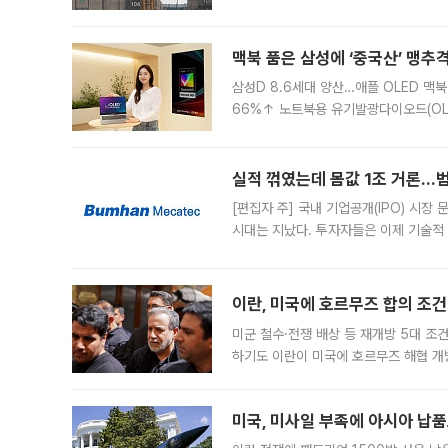
이낸싱(PF) 부담이 집중된 건축 부문의
경영
맥북 품은 삼성에 ‘중국산’ 맹추
삼성D 8.6세대 양산…애플 OLED 맥북
66%↑ 노트북용 유기발광다이오드(OL
운데 중국 BOE와 TCL CSOT도 생산
일 업계에 따르면 삼성
실적 꺾였는데 몸값 1조 거론…범
[편집자 주] 국내 기업공개(IPO) 시장
시대는 지났다. 투자자들은 이제 기술적
은 거시경제 불확실성 속에 실적과 성과
이란, 미국에 호르무즈 합의 조건 
미군 철수·전쟁 배상 등 재개방 5대 조건
하기도 이란이 미국에 호르무즈 해협 개
라며 조심스러운 반응을 보였다. 8일(
미국, 미사일 부족에 아시아 납