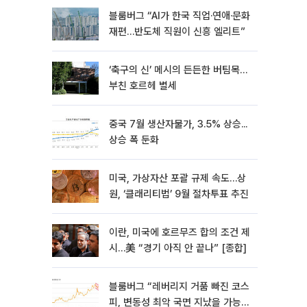
블룸버그 “AI가 한국 직업·연애·문화
재편…반도체 직원이 신흥 엘리트”
‘축구의 신’ 메시의 든든한 버팀목…
부친 호르헤 별세
중국 7월 생산자물가, 3.5% 상승...
상승 폭 둔화
미국, 가상자산 포괄 규제 속도…상
원, ‘클래리티법’ 9월 절차투표 추진
이란, 미국에 호르무즈 합의 조건 제
시…美 “경기 아직 안 끝나” [종합]
블룸버그 “레버리지 거품 빠진 코스
피, 변동성 최악 국면 지났을 가능