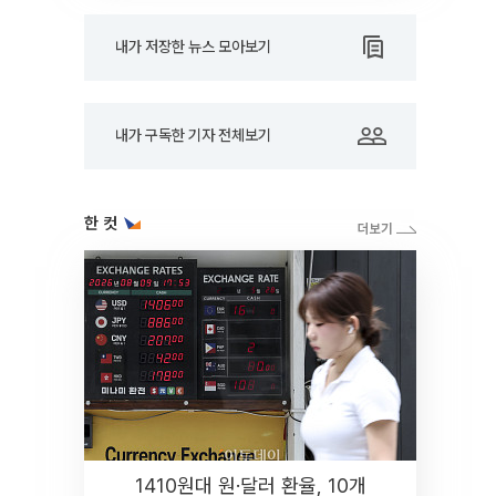
내가 저장한 뉴스 모아보기
내가 구독한 기자 전체보기
한 컷
1410원대 원·달러 환율, 10개