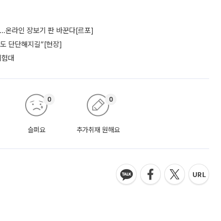
’...온라인 장보기 판 바꾼다[르포]
파도 단단해지길”[현장]
 시험대
0
0
슬퍼요
추가취재 원해요