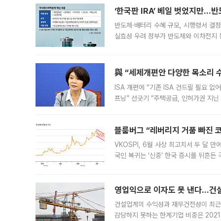
‘한국판 IRA’ 베일 벗었지만…
반도체·배터리 수혜 규모, 시행령서 결정
실효성 우려 정부가 반도체와 이차전지 
법(IRA)’으로 불리는 국내생산세액공제
與 “세제개편안 다양한 목소리 
ISA 개편에 “기존 ISA 건드릴 필요 
프닝” 선긋기 “주택공급, 인허가권 지닌
견을 수렴해 당정과 개편안에 대한 조율
블룸버그 “레버리지 거품 빠진 코
VKOSPI, 6월 사상 최고치서 두 달
국인 복귀는 ‘신중’ 한국 증시를 뒤흔
했다. 대규모 반대매매로 레버리지 투자
영업익으로 이자도 못 낸다…건설 
건설업계의 수익성과 재무건전성이 최근
감당하지 못하는 한계기업 비중은 2021