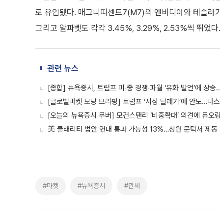
로 유입됐다. 매그니피센트7(M7)의 엔비디아와 테슬라가 3
그리고 알파벳도 각각 3.45%, 3.29%, 2.53%씩 뛰었다
관련 뉴스
[종합] 뉴욕증시, 트럼프 미‧중 경쟁‧파월 ‘유화 발언’에 상승.
[글로벌마켓 모닝 브리핑] 트럼프 ‘시장 달래기’에 안도…나스
[오늘의 뉴욕증시 무버] 모건스탠리 ‘비중확대’ 의견에 듀오링
美 클래리티 법안 연내 통과 가능성 13%…상원 문턱서 제동
#마켓
#뉴욕증시
#관세