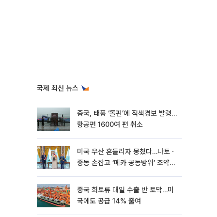
국제 최신 뉴스
중국, 태풍 ‘돌핀’에 적색경보 발령…
항공편 1600여 편 취소
미국 우산 흔들리자 뭉쳤다…나토ㆍ
중동 손잡고 ‘메카 공동방위’ 조약
체결
중국 희토류 대일 수출 반 토막…미
국에도 공급 14% 줄여