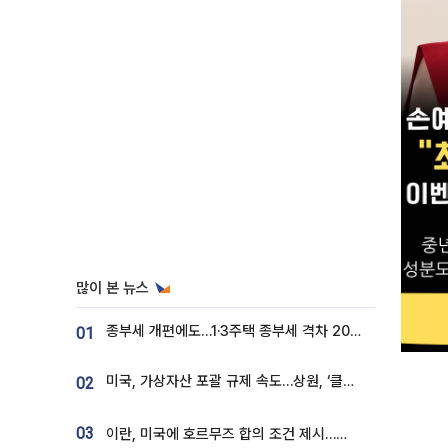
많이 본 뉴스
종부세 개편에도…1·3주택 종부세 격차 2028년부터 확대
01
미국, 가상자산 포괄 규제 속도…상원, ‘클래리티법’ 9월 절차투표 추진
02
03
이란, 미국에 호르무즈 합의 조건 제시…美 “경기 아직 안 끝나” [종합]