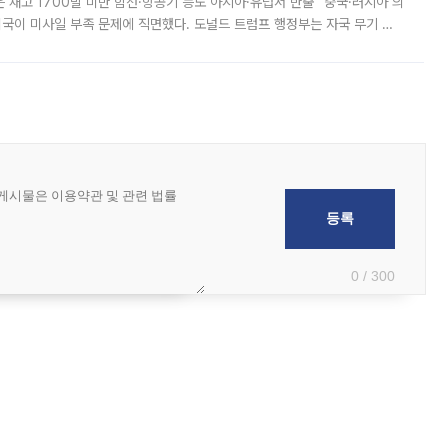
은 재고 1700발 미만 함선·항공기 등도 아시아·유럽서 반출 “중국·러시아 의
미국이 미사일 부족 문제에 직면했다. 도널드 트럼프 행정부는 자국 무기 공
 국가들로 향하던 납품마저 연기되고 있는 것으로 전해졌다. 전문가가 중국
0 / 300