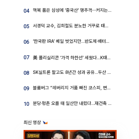
맥북 품은 삼성에 ‘중국산’ 맹추격⋯커지는 노트북 OLED 시장
04
서경덕 교수, 김희철도 분노한 거꾸로 태극기⋯"엉터리는 아냐, 아쉬울 뿐"
05
‘한국판 IRA’ 베일 벗었지만…반도체·배터리 업계 “시행령이 관건”
06
07
美 폴리실리콘 ‘가격 하한선’ 세웠다…K태양광 수혜 기대
SK실트론 팔고도 8년간 성과 공유…두산 인수대금 2.3조가 끝 아냐
08
블룸버그 “레버리지 거품 빠진 코스피, 변동성 최악 국면 지났을 가능성”
09
분당·평촌 오를 때 일산만 내렸다…재건축 기대감도 ‘무색’
10
최신 영상