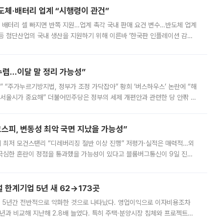
반도체·배터리 업계 “시행령이 관건”
 배터리 셀 빠지면 반쪽 지원…업계 촉각 국내 판매 요건 변수…반도체 업계
등 첨단산업의 국내 생산을 지원하기 위해 이른바 ‘한국판 인플레이션 감축
를 신설했지만, 업계에서는 세부 지원 대상에 따라 정책 효과가 크게 달라
수렴…이달 말 정리 가능성”
없어” “주가누르기방지법, 정부가 조정 가닥잡아” 황희 ‘버스하우스’ 논란에 “해
 서울시가 중요해” 더불어민주당은 정부의 세제 개편안과 관련한 당 안팎 의
에 나서겠다고 예고했다. 민주당은 8월 말 당정 조율을 거친 개편안이
스피, 변동성 최악 국면 지났을 가능성”
 만에 최저 모건스탠리 “디레버리징 절반 이상 진행” 저평가·실적은 매력적…외
든 극심한 혼란이 정점을 통과했을 가능성이 있다고 블룸버그통신이 9일 진단
가 상당 부분 정리된 데다 금융당국의 규제 강화로 고위험 상품 거래도 급감
한계기업 5년 새 62→173곳
 5년간 전반적으로 악화한 것으로 나타났다. 영업이익으로 이자비용조차
년과 비교해 지난해 2.8배 늘었다. 특히 주택·분양시장 침체와 프로젝트파