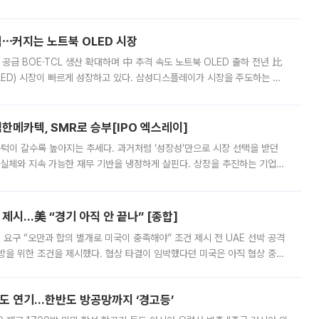
 악화가 두드러졌다. 9일 한국건설산업연구원은 ‘2025년 건설업 외감기업
격⋯커지는 노트북 OLED 시장
 공급 BOE·TCL 생산 확대하며 中 추격 속도 노트북 OLED 출하 전년 比
ED) 시장이 빠르게 성장하고 있다. 삼성디스플레이가 시장을 주도하는 가
 확대에 나서면서 노트북 OLED 시장을 둘러싼 경쟁이 치열해지고 있다. 9
한메카텍, SMR로 승부[IPO 엑스레이]
 문턱이 갈수록 높아지는 추세다. 과거처럼 ‘성장성’만으로 시장 선택을 받던
 실체와 지속 가능한 재무 기반을 냉정하게 살핀다. 상장을 추진하는 기업들
를 입증해야 하는 시험대에 섰다. 본지는 상장을 앞둔 기업의 기술 경쟁
제시…美 “경기 아직 안 끝나” [종합]
 요구 “오만과 합의 별개로 미국이 충족해야” 조건 제시 전 UAE 선박 공격
방을 위한 조건을 제시했다. 협상 타결이 임박했다던 미국은 아직 협상 중이
현지시간) 모하마드 바게르 졸가드르 이란 최고국가안보회의 사무총장은 타
품도 연기…한반도 방공망까지 ‘경고등’