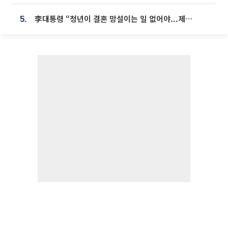
李대통령 “청년이 결혼 망설이는 일 없어야...제도상 불이익 조사”
5.