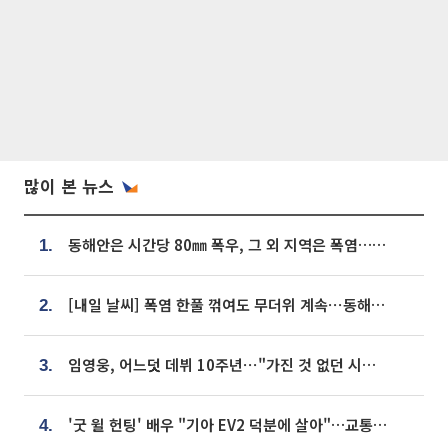
많이 본 뉴스
동해안은 시간당 80㎜ 폭우, 그 외 지역은 폭염…‘극과 극 날씨’
1.
[내일 날씨] 폭염 한풀 꺾여도 무더위 계속⋯동해안 이틀 연속 비
2.
임영웅, 어느덧 데뷔 10주년⋯"가진 것 없던 시절, 내 앞엔 20명의 팬뿐"
3.
'굿 윌 헌팅' 배우 "기아 EV2 덕분에 살아"…교통사고 후 안전성 극찬
4.