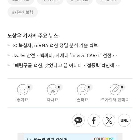
#자동차보험
노상우 기자의 주요 뉴스
GC녹십자, mRNA 백신 정밀 분석 기술 확보
J&J도 참전…빅파마, 차세대 ‘in vivo CAR-T’ 선점 경쟁 본격화
“폐렴구균 백신, 맞았다고 끝 아니다…접종력 확인해야”
0
0
0
0
좋아요
화나요
슬퍼요
추가취재 원해요