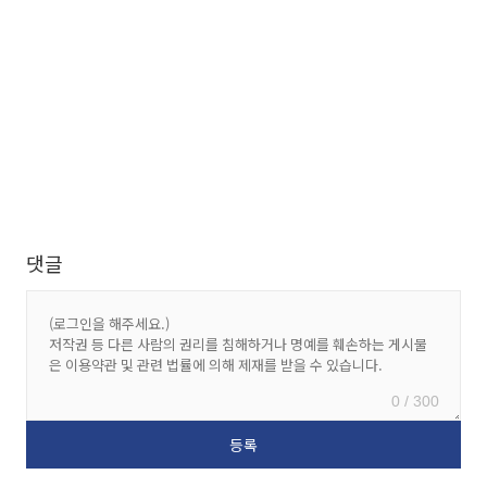
댓글
0 / 300