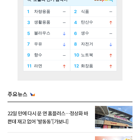
주요뉴스
22일 만에 다시 문 연 홈플러스…정상화 바
쁜데 재고 없어 ‘발동동’[가보니]