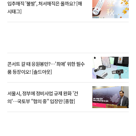
입추매직 '불발', 처서매직은 올까요? [해
시태그]
콘서트 갈 때 응원봉만?⋯'최애' 위한 필수
품 등장이오! [솔드아웃]
서울시, 정부에 정비사업 규제 완화 '건
의'⋯국토부 "협의 중" 입장만 [종합]