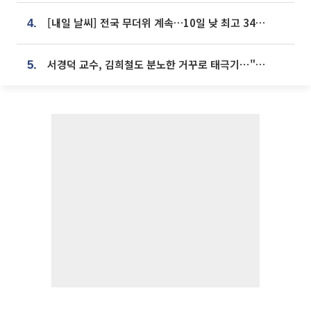
[내일 날씨] 전국 무더위 계속…10일 낮 최고 34도 육박
4.
서경덕 교수, 김희철도 분노한 거꾸로 태극기⋯"엉터리는 아냐, 아쉬울 뿐"
5.