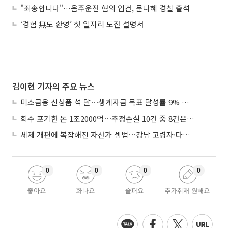
"죄송합니다"…음주운전 혐의 입건, 문다혜 경찰 출석
‘경험 無도 환영’ 첫 일자리 도전 설명서
김이현 기자의 주요 뉴스
미소금융 신상품 석 달⋯생계자금 목표 달성률 9% 그쳐
회수 포기한 돈 1조2000억⋯추정손실 10건 중 8건은 기업대출
세제 개편에 복잡해진 자산가 셈법⋯강남 고령자·다주택자 ‘자산재편 고심’
0
0
0
0
좋아요
화나요
슬퍼요
추가취재 원해요