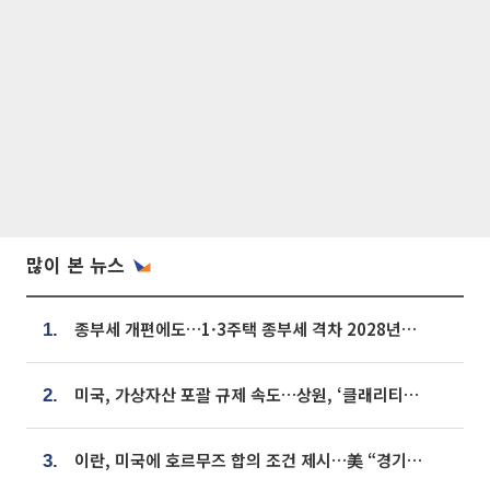
많이 본 뉴스
종부세 개편에도…1·3주택 종부세 격차 2028년부터 확대
1.
미국, 가상자산 포괄 규제 속도…상원, ‘클래리티법’ 9월 절차투표 추진
2.
이란, 미국에 호르무즈 합의 조건 제시…美 “경기 아직 안 끝나” [종합]
3.