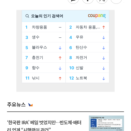
주요뉴스
‘한국판 IRA’ 베일 벗었지만…반도체·배터
리 업계 “시행령이 관건”