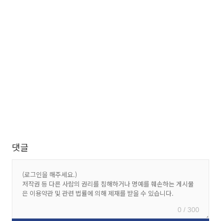
댓글
0 / 300