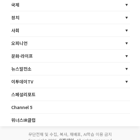
국제
정치
사회
오피니언
문화·라이프
뉴스발전소
이투데이TV
스페셜리포트
Channel 5
위너스IR클럽
무단전재 및 수집, 복사, 재배포, AI학습 이용 금지